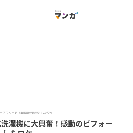
ーアフターで《争奪戦が勃発》したワケ
式洗濯機に大興奮！感動のビフォー