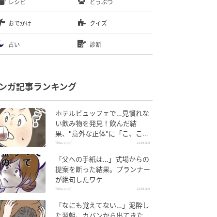
レシピ
どうぶつ
おでかけ
クイズ
占い
診断
ンガ記事ランキング
ホテルビュッフェで…見慣れな
い飲み物を発見！飲んだ結
果、"意外な正体"に「こ、これ
は…！」
TRILLマンガ
2026.8.8
「父への手紙は…」式場からの
提案を断った結果。プランナー
が絶句したワケ
TRILLマンガ
2026.8.8
「なにも覚えてない…」泥酔し
た翌朝、カバンから出てきた