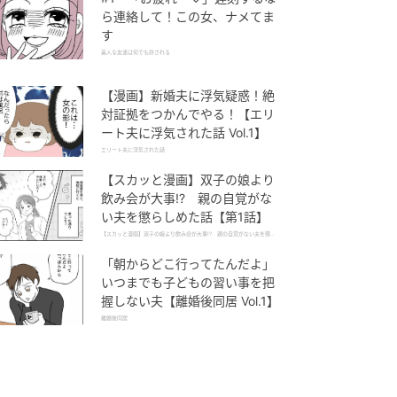
ら連絡して！この女、ナメてま
す
美人な友達は何でも許される
【漫画】新婚夫に浮気疑惑！絶
対証拠をつかんでやる！【エリ
ート夫に浮気された話 Vol.1】
エリート夫に浮気された話
【スカッと漫画】双子の娘より
飲み会が大事!? 親の自覚がな
い夫を懲らしめた話【第1話】
【スカッと漫画】双子の娘より飲み会が大事!? 親の自覚がない夫を懲ら
しめた話
「朝からどこ行ってたんだよ」
いつまでも子どもの習い事を把
握しない夫【離婚後同居 Vol.1】
離婚後同居