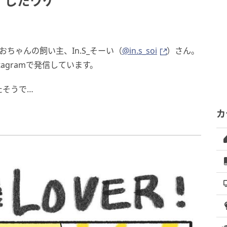
》したワケ
ちゃんの飼い主、In.S_そーい（
@in.s_soi
）さん。
agramで発信しています。
たそうで…
カ