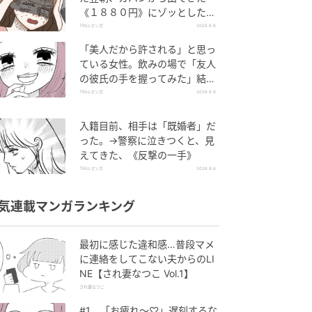
《１８８０円》にゾッとしたワ
ケ
TRILLマンガ
2026.8.8
「美人だから許される」と思っ
ている女性。飲みの場で「友人
の彼氏の手を握ってみた」結
果、“思わぬ反撃”に絶句
TRILLマンガ
2026.8.8
入籍目前、相手は「既婚者」だ
った。→警察に泣きつくと、見
えてきた、《反撃の一手》
TRILLマンガ
2026.8.8
気連載マンガランキング
最初に感じた違和感…普段マメ
に連絡をしてこない夫からのLI
NE【され妻なつこ Vol.1】
され妻なつこ
#1 「お疲れ〜♡」遅刻するな