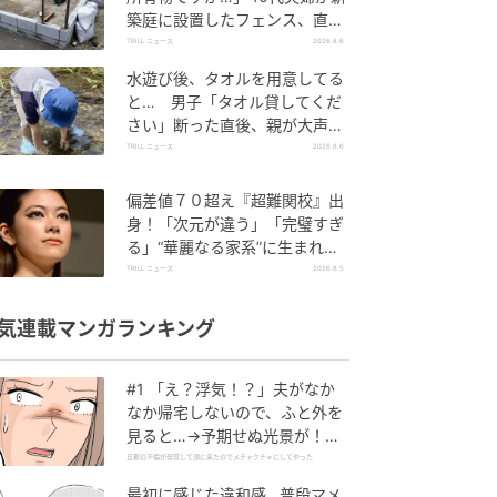
築庭に設置したフェンス、直後
に迫られた"顛末"
TRILL ニュース
2026.8.6
水遊び後、タオルを用意してる
と… 男子「タオル貸してくだ
さい」断った直後、親が大声で
放った一言に絶句
TRILL ニュース
2026.8.6
偏差値７０超え『超難関校』出
身！「次元が違う」「完璧すぎ
る」“華麗なる家系”に生まれた
【規格外の逸材】
TRILL ニュース
2026.8.5
気連載マンガランキング
#1 「え？浮気！？」夫がなか
なか帰宅しないので、ふと外を
見ると…→予期せぬ光景が！｜
旦那の不倫が発覚して頭に来た
旦那の不倫が発覚して頭に来たのでメチャクチャにしてやった
のでメチャクチャにしてやった
最初に感じた違和感…普段マメ