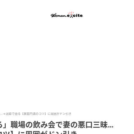
…→泥酔で語る【家庭円満のコツ】に周囲がドン引き
る」職場の飲み会で妻の悪口三昧…