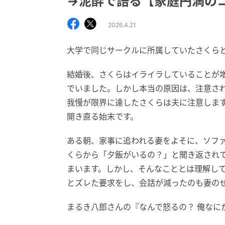
→泥酔で語る【家庭円満の
2026.4.21
大学で同じサークルに所属していたさくら
結婚後、さくらはイライラしていることが
でいました。しかし本当の原因は、注意さ
我慢が限界に達したさくらは夫に注意しま
開き直る始末です。
ある朝、家事に追われる妻をよそに、ソフ
くらから「夕飯がいるの？」と聞き返され
まいます。しかし、そんなこととは理解し
とズレた要求をし、会話が減ったのも妻の
まるき八郎さんの『なんで怒るの？ 俺なに