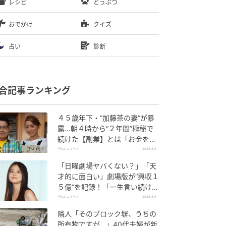
レシピ
どうぶつ
おでかけ
クイズ
占い
診断
合記事ランキング
４５歳年下・“加藤茶の妻”が暴
露…朝４時から“２年間”極秘で
続けた【副業】とは「お金を稼
ぐのって大変」
TRILL ニュース
2026.8.6
「日曜劇場ヤバくない？」「天
才的に面白い」劇場版が“興収１
５億”を記録！「一生言い続け
る」放送後も続く“切望の声”
TRILL ニュース
2026.8.5
隣人「そのブロック塀、うちの
所有物ですが…」40代夫婦が新