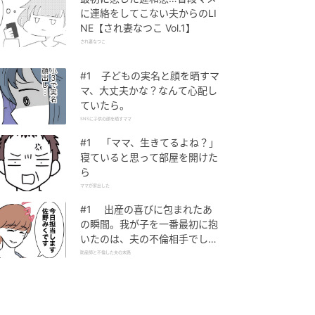
に連絡をしてこない夫からのLI
NE【され妻なつこ Vol.1】
され妻なつこ
#1 子どもの実名と顔を晒すマ
マ、大丈夫かな？なんて心配し
ていたら。
SNSに子供の顔を晒すママ
#1 「ママ、生きてるよね？」
寝ていると思って部屋を開けた
ら
ママが家出した
#1 出産の喜びに包まれたあ
の瞬間。我が子を一番最初に抱
いたのは、夫の不倫相手でし
た。
助産師と不倫した夫の末路