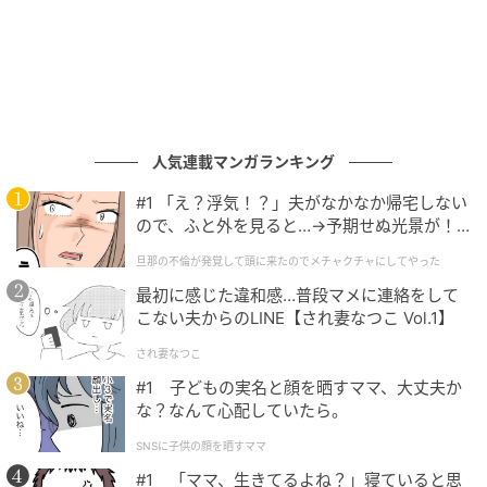
人気連載マンガランキング
#1 「え？浮気！？」夫がなかなか帰宅しない
ので、ふと外を見ると…→予期せぬ光景が！
｜旦那の不倫が発覚して頭に来たのでメチャ
旦那の不倫が発覚して頭に来たのでメチャクチャにしてやった
クチャにしてやった
最初に感じた違和感…普段マメに連絡をして
ウーマンエキサイト
こない夫からのLINE【され妻なつこ Vol.1】
され妻なつこ
#1 子どもの実名と顔を晒すママ、大丈夫か
な？なんて心配していたら。
SNSに子供の顔を晒すママ
#1 「ママ、生きてるよね？」寝ていると思