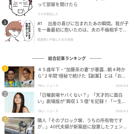
って部屋を開けたら
ママが家出した
#1 出産の喜びに包まれたあの瞬間。我が子
を一番最初に抱いたのは、夫の不倫相手でし
た。
助産師と不倫した夫の末路
総合記事ランキング
４５歳年下・“加藤茶の妻”が暴露…朝４時か
ら“２年間”極秘で続けた【副業】とは「お金
を稼ぐのって大変」
TRILL ニュース
2026.8.6
ウーマンエキサイト
「日曜劇場ヤバくない？」「天才的に面白
い」劇場版が“興収１５億”を記録！「一生言
い続ける」放送後も続く“切望の声”
TRILL ニュース
2026.8.5
隣人「そのブロック塀、うちの所有物です
が…」40代夫婦が新築庭に設置したフェン
ス、直後に迫られた"顛末"