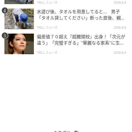
TRILL ニュース
2026.8.6
水遊び後、タオルを用意してると… 男子
「タオル貸してください」断った直後、親が
大声で放った一言に絶句
TRILL ニュース
2026.8.6
偏差値７０超え『超難関校』出身！「次元が
違う」「完璧すぎる」“華麗なる家系”に生ま
れた【規格外の逸材】
TRILL ニュース
2026.8.5
ウーマンエキサイト