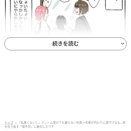
続きを読む
ウーマンエキサイト
トップ
「私悪くないし」クレーム受けても謝らない社員→先輩が代わりに頭下げるも…恩
を仇で返す『理不尽』に絶句したワケ