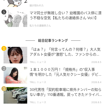
娘が拐われた
ママ同士が無視し合い？ 幼稚園のバス停に漂
う不穏な空気【私たちの連絡係さん Vol.1】
私たちの連絡係さん
ウーマンエキサイト
総合記事ランキング
「はぁ？」「何言ってんの？何様？」大人気
アダルト女優が“激怒”した、ファンからの
【質問】とは
TRILL ニュース
2026.8.5
１本１０００万円！「規格外」の“収入事
情”を明かした『元人気セクシー女優』デビュ
ー作が“１０万本”を記録した逸材
TRILL ニュース
2026.8.4
30代男性「契約駐車場に県外ナンバーの知ら
ない車が」110番通報。戻ってきたドライバー
の“言い分”に「口論になった」
TRILL ニュース
2026.8.5