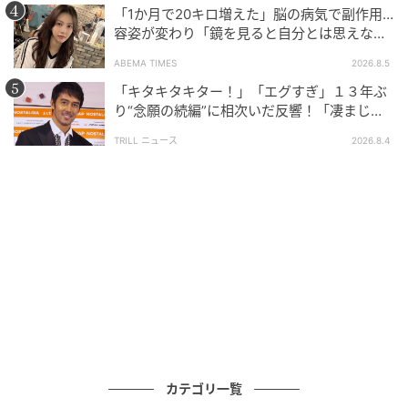
「1か月で20キロ増えた」脳の病気で副作用…
容姿が変わり「鏡を見ると自分とは思えなか
った」壮絶な闘病生活明かす
ABEMA TIMES
2026.8.5
「キタキタキター！」「エグすぎ」１３年ぶ
り“念願の続編”に相次いだ反響！「凄まじく
面白い」“賞 総なめ”『伝説級ドラマ』
TRILL ニュース
2026.8.4
ウーマンエキサイト
カテゴリ一覧