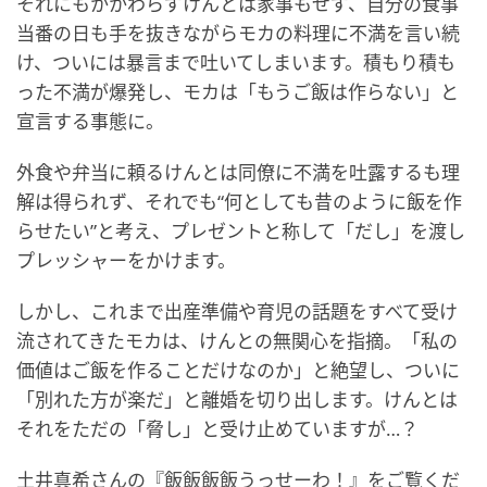
それにもかかわらずけんとは家事もせず、自分の食事
当番の日も手を抜きながらモカの料理に不満を言い続
け、ついには暴言まで吐いてしまいます。積もり積も
った不満が爆発し、モカは「もうご飯は作らない」と
宣言する事態に。
外食や弁当に頼るけんとは同僚に不満を吐露するも理
解は得られず、それでも“何としても昔のように飯を作
らせたい”と考え、プレゼントと称して「だし」を渡し
プレッシャーをかけます。
しかし、これまで出産準備や育児の話題をすべて受け
流されてきたモカは、けんとの無関心を指摘。「私の
価値はご飯を作ることだけなのか」と絶望し、ついに
「別れた方が楽だ」と離婚を切り出します。けんとは
それをただの「脅し」と受け止めていますが…？
土井真希さんの『飯飯飯飯うっせーわ！』をご覧くだ