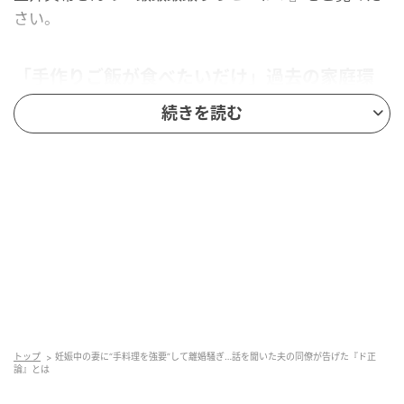
さい。
「手作りご飯が食べたいだけ」過去の家庭環
境が影響？
続きを読む
トップ
妊娠中の妻に“手料理を強要”して離婚騒ぎ…話を聞いた夫の同僚が告げた『ド正
論』とは