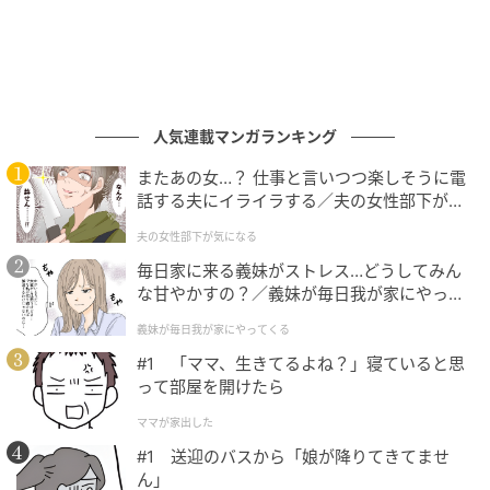
人気連載マンガランキング
ウーマンエキサイト
またあの女…？ 仕事と言いつつ楽しそうに電
話する夫にイライラする／夫の女性部下が気
になる（1）【夫婦の危機 まんが】
夫の女性部下が気になる
毎日家に来る義妹がストレス…どうしてみん
な甘やかすの？／義妹が毎日我が家にやって
くる（1）【義父母がシンドイんです！ まん
義妹が毎日我が家にやってくる
が】
#1 「ママ、生きてるよね？」寝ていると思
って部屋を開けたら
ママが家出した
#1 送迎のバスから「娘が降りてきてませ
ん」