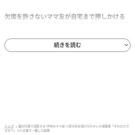
欠席を許さないママ友が自宅まで押しかける
続きを読む
トップ
園の行事で泥酔する“不仲のママ友”→空き缶を投げられキレた保護者「それだけで
すか？」→ド正論で一蹴した結果