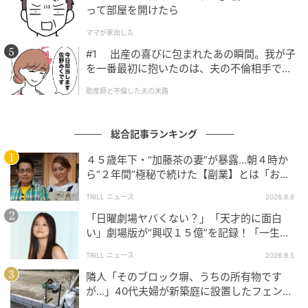
って部屋を開けたら
ママが家出した
#1 出産の喜びに包まれたあの瞬間。我が子
を一番最初に抱いたのは、夫の不倫相手でし
ウーマンエキサイト
た。
助産師と不倫した夫の末路
総合記事ランキング
４５歳年下・“加藤茶の妻”が暴露…朝４時か
ら“２年間”極秘で続けた【副業】とは「お金
を稼ぐのって大変」
TRILL ニュース
2026.8.6
「日曜劇場ヤバくない？」「天才的に面白
い」劇場版が“興収１５億”を記録！「一生言
い続ける」放送後も続く“切望の声”
TRILL ニュース
2026.8.5
隣人「そのブロック塀、うちの所有物です
が…」40代夫婦が新築庭に設置したフェン
ス、直後に迫られた"顛末"