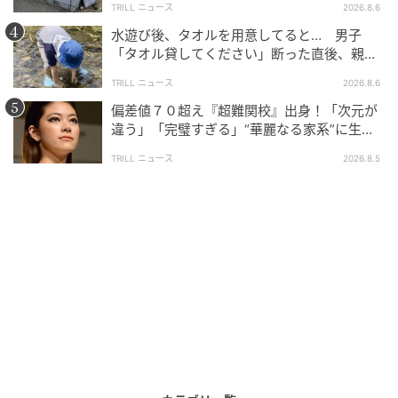
TRILL ニュース
2026.8.6
水遊び後、タオルを用意してると… 男子
「タオル貸してください」断った直後、親が
大声で放った一言に絶句
TRILL ニュース
2026.8.6
偏差値７０超え『超難関校』出身！「次元が
ウーマンエキサイト
違う」「完璧すぎる」“華麗なる家系”に生ま
れた【規格外の逸材】
TRILL ニュース
2026.8.5