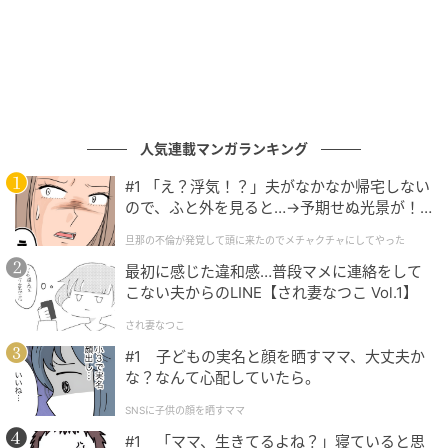
ウーマンエキサイト
人気連載マンガランキング
#1 「え？浮気！？」夫がなかなか帰宅しない
ので、ふと外を見ると…→予期せぬ光景が！
｜旦那の不倫が発覚して頭に来たのでメチャ
旦那の不倫が発覚して頭に来たのでメチャクチャにしてやった
クチャにしてやった
最初に感じた違和感…普段マメに連絡をして
こない夫からのLINE【され妻なつこ Vol.1】
され妻なつこ
#1 子どもの実名と顔を晒すママ、大丈夫か
な？なんて心配していたら。
SNSに子供の顔を晒すママ
#1 「ママ、生きてるよね？」寝ていると思