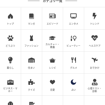
カテゴリ一覧
トップ
マンガ
エピソード
エンタメ
トレンド
ウーマンエキサイト
あんころさんは結局発熱。お家ピクニックをするため
カルチャー・
どうぶつ
ファッション
ビューティー
ヘルスケア
教養
お弁当の準備をしていると、みかちゃんママから電話
がかかってきます。
電話に出ると、「家の前着いたから。いるから」と一
暮らし
住まい
レシピ
グルメ
おでかけ
方的に言って切られてしまいます。
ビジネス・マ
心理テスト・
クイズ
恋愛
占い
ネー
診断