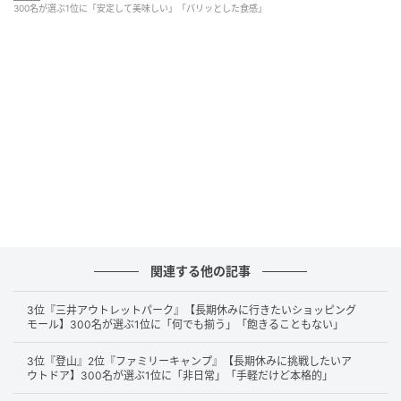
300名が選ぶ1位に「安定して美味しい」「パリッとした食感」
毎朝ファミマでおにぎりを購入するが、種類が豊富で、新作も
出るので飽きないです。味も美味しいのでクオリティの高さも
感じます。（34歳/女性）
第2位：ローソン（66票）
第2位に選ばれたのは「
ローソン
」。
関連する他の記事
米そのものの美味しさや、ふんわり握られた食感、具
材とのバランスに定評があるようです。
3位『三井アウトレットパーク』【長期休みに行きたいショッピング
モール】300名が選ぶ1位に「何でも揃う」「飽きることもない」
3位『登山』2位『ファミリーキャンプ』【長期休みに挑戦したいア
ローソンのプレミアムおにぎりが、味が良いしボリュームも満
ウトドア】300名が選ぶ1位に「非日常」「手軽だけど本格的」
点で大好きです。お米がおいしいと思ったコンビニおにぎりは