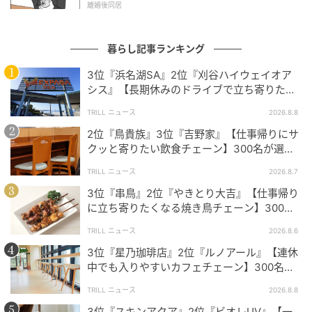
離婚後同居
お米がふっくらしていて、時間が経ってもパサつきにくいから
暮らし記事ランキング
です。具材も種類が豊富で、鮭や明太子など定番のものでも味
がしっかりしていて満足感があります。海苔の香りも良く、パ
3位『浜名湖SA』2位『刈谷ハイウェイオア
リッとした食感が保たれているので、どの時間帯に買っても安
シス』【長期休みのドライブで立ち寄りたい
SA・PA】300名が選ぶ1位に「グルメが充
定して美味しいと感じます。（33歳/男性）
TRILL ニュース
2026.8.8
実」
2位『鳥貴族』3位『吉野家』【仕事帰りにサ
クッと寄りたい飲食チェーン】300名が選ぶ1
以上、コンビニおにぎりランキングをご紹介しまし
位に「気軽に入りやすい」「お酒も安い」
TRILL ニュース
2026.8.7
た！それぞれのブランドのこだわりや違いがリアルな
3位『串鳥』2位『やきとり大吉』【仕事帰り
声から伝わってきます。おにぎりは身近な存在だから
に立ち寄りたくなる焼き鳥チェーン】300名
こそ、ちょっとした違いにもたくさんのこだわりと発
が選ぶ1位に「安心感」「ボリューム満点」
見があるのかもしれません。ぜひ皆さんも気になるお
TRILL ニュース
2026.8.6
にぎりを食べ比べしてみてはいかがでしょうか。
3位『星乃珈琲店』2位『ルノアール』【連休
中でも入りやすいカフェチェーン】300名が
選ぶ1位に「便利」「リーズナブルな価格」
TRILL ニュース
2026.8.8
調査方法：インターネットサービスによる任意回答
3位『スキンアクア』2位『ビオレUV』【一