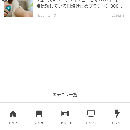
（自由回答式）
番信頼している日焼け止めブランド】300名
調査実施日：2026年3月30日
が選ぶ1位に「使いやすい」「海外でも焼けな
TRILL ニュース
2026.8.8
調査対象：全国の10代〜60代の男女
かった」
有効回答数：300名
※記事内の情報は執筆時点の内容です。
※本記事は自社で募集したアンケートの回答結果をも
とにAIが本文を作成しておりますが、社内確認の後公
開を行っています。
※本記事は、自社で募集したアンケートの回答者300名
の意見を集計した結果に基づき制作しています。社会
全体の意見を代表、あるいは断定するものではないこ
とを、あらかじめご了承ください。
カテゴリ一覧
次の記事
#1 「お疲れ〜♡」遅刻するなら連絡して！
この女、ナメてます
トップ
マンガ
エピソード
エンタメ
トレンド