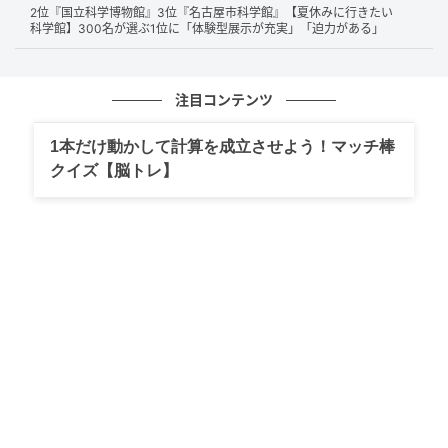
2位『国立科学博物館』3位『名古屋市科学館』【夏休みに行きたい
これが初めてです。（50歳/女性）
科学館】300名が選ぶ1位に「体験型展示が充実」「迫力がある」
注目コンテンツ
塩にぎり、直火で焼いた焼おにぎりの2品はお米の美味しさを
感じます。シンプルなので塩加減、焼き加減が難しいと思いま
1本だけ動かして計算を成立させよう！マッチ棒
すが、変わらぬ味で安心できます。お昼にローソンでからあげ
クイズ【脳トレ】
クンと一緒に買うことが良くあります。（47歳/男性）
ローソンのおにぎりが一番クオリティ高いと思います。米自体
の味が一番美味しいと思うのと、色々なおにぎりがありますが
具とのバランスが一番良いと思うからです。（38歳/男性）
第1位：セブンイレブン（175票）