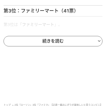
第3位：ファミリーマート（41票）
第3位は「
ファミリーマート
」。
ファミリーマートは「具のクオリティ」「オリジナル
続きを読む
感」「コラボ」をキーワードに、多様なおにぎりを展
開しています。
有名店と積極的にコラボしていて力を入れている感じがする。
CMを見たら食べたくなる。（33歳/女性）
白米の味が違う。塩加減もちょうどよくておいしい。海苔も他
のところよりしっかりめでにおいも良くておいしい。（34歳/
女性）
トップ
2位『ローソン』3位『ファミマ』【正直一番おにぎりが美味しいと思うコンビニ】