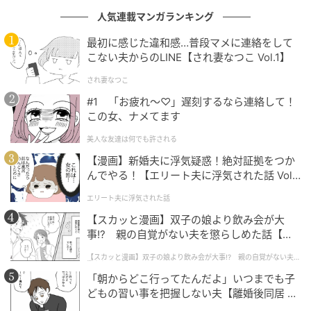
堂々の第1位は「
セブンイレブン
」。
人気連載マンガランキング
米のふっくらした炊きあがり、海苔のパリパリ食感、
最初に感じた違和感…普段マメに連絡をして
それぞれの具材に合わせた味付けなど、たくさんの人
こない夫からのLINE【され妻なつこ Vol.1】
が「完成度の高さ」を実感しています。
され妻なつこ
#1 「お疲れ〜♡」遅刻するなら連絡して！
この女、ナメてます
具材の種類が豊富でどれも新鮮で味が安定している点が魅力で
美人な友達は何でも許される
す。ご飯の炊き加減や塩加減も絶妙で、食感がよく飽きずに食
【漫画】新婚夫に浮気疑惑！絶対証拠をつか
べられます。さらに、期間限定や地域限定の具材も楽しめるの
んでやる！【エリート夫に浮気された話 Vol.
で、毎回選ぶ楽しみがある点もクオリティの高さを感じる理由
1】
です。（69歳/男性）
エリート夫に浮気された話
【スカッと漫画】双子の娘より飲み会が大
事!? 親の自覚がない夫を懲らしめた話【第1
話】
お米の粒立ちがしっかりしていて、冷めても美味しく食べられ
【スカッと漫画】双子の娘より飲み会が大事!? 親の自覚がない夫を
懲らしめた話
る点が他のコンビニより優れていると感じます。全体的にクオ
「朝からどこ行ってたんだよ」いつまでも子
リティが高いと感じるため選びました。（44歳/男性）
どもの習い事を把握しない夫【離婚後同居 Vo
l.1】