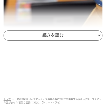
続きを読む
トップ
「動画撮らないんですか？」食事中の客に”撮影”を強要する店員→直後、ブチギレ
た客が放った“痛烈な正論”にあ然…【ショートドラマ】