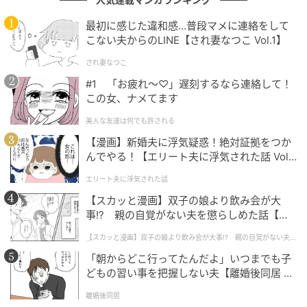
最初に感じた違和感…普段マメに連絡をして
こない夫からのLINE【され妻なつこ Vol.1】
され妻なつこ
#1 「お疲れ〜♡」遅刻するなら連絡して！
この女、ナメてます
美人な友達は何でも許される
【漫画】新婚夫に浮気疑惑！絶対証拠をつか
んでやる！【エリート夫に浮気された話 Vol.
1】
エリート夫に浮気された話
【スカッと漫画】双子の娘より飲み会が大
事!? 親の自覚がない夫を懲らしめた話【第1
話】
【スカッと漫画】双子の娘より飲み会が大事!? 親の自覚がない夫を
懲らしめた話
「朝からどこ行ってたんだよ」いつまでも子
どもの習い事を把握しない夫【離婚後同居 Vo
@short.drama1
l.1】
離婚後同居
「え？動画撮らないんですか？」