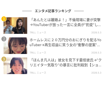
「いや…僕は別に…」そう言いながら、向かいに座る女
エンタメ記事ランキング
性に声をかけました。「まゆ、撮る？」
「あんたとは離婚よ！」不倫現場に妻が突撃
→YouTuberが放った一言に全員が“豹変”した
「あっ、うん…」まゆは返事はするものの、どこか乗
ワケ【ショートドラマ】
TRILL ニュース
2026.5.3
り気ではない様子。
ホームレスに２０万円分のおにぎりを配るYo
uTuber→再生収益に笑う女の“衝撃の提案”に
すると、途中で卵黄が割れてしまいます。「あぁ…潰れ
賛否【ショートドラマ】
てもうたけど」 男性が小さく声を上げた次の瞬間、女
TRILL ニュース
2026.5.3
性店員が苛立った様子で竹を取り上げ、言い放ちまし
「ほんま凡人は」彼女を見下す最低彼氏→“ク
た。
リエイター気取り”の暴言に批判殺到【ショー
トドラマ】
TRILL ニュース
2026.5.3