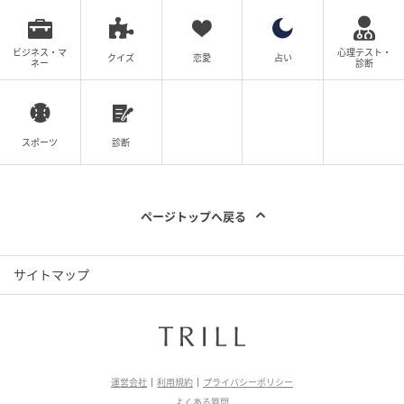
ビジネス・マ
心理テスト・
クイズ
恋愛
占い
ネー
診断
スポーツ
診断
@short.drama1
ページトップへ戻る
「はぁ、下手くそ」
あまりにも信じがたい一言に、呆然とする男性。さら
サイトマップ
に、男性店員までもが続けてこう言いました。
「ちゃんと映えるように撮ってもらわないと」
その言葉に、ついに男性は我慢できず――
運営会社
利用規約
プライバシーポリシー
よくある質問