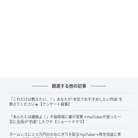
@short.drama1
関連する他の記事
「さぁ、いきますよ」
「これだけは教えたい…！」あなたが“本気でおすすめしたい作品”を
男性店員がそう声を上げると、流しそうめんのよう
教えてください🔥【アンケート募集】
に、竹を使って上から卵黄を流し始めます。
「あんたとは離婚よ！」不倫現場に妻が突撃→YouTuberが放った一
言に全員が“豹変”したワケ【ショートドラマ】
しかし、その竹はなぜか客の男性が持たされており、
ホームレスに２０万円分のおにぎりを配るYouTuber→再生収益に笑
どこか不満げな表情を浮かべていました。