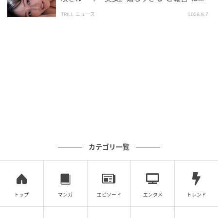
「予約しました」「めちゃめちゃ綺麗」
TRILL ニュース
2026.8.7
ただし、捨て方の細かいルールは自治体によって異な
ります。たとえば「中身は可燃ごみ、びんは不燃ご
み、プラスチックのふたはプラスチック製容器包装」
など細かく分類するルールになっている自治体もあり
ます。滝沢さんも「不燃ごみがない地域もある」こと
を指摘していました。
お住まいの地域のルールを事前に確認しておくと安心
ですね！
カテゴリ一覧
「ありがたい情報！」「知りたかった」ごみ
トリビアに称賛の声
滝沢さんの投稿には、「ありがたい情報！」「知りた
トップ
マンガ
エピソード
エンタメ
トレンド
かった！」と喜ぶ声や、「マニキュアの処分で困って
いたので助かる」「そうなんだ！」と参考になったと