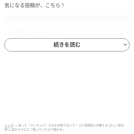
気になる投稿が、こちら！
【今日のごみトリビア】
余ったマニュキュアはいらない布等に染み込ませ
続きを読む
て、乾いたら布は可燃ごみ、容器は不燃ごみで出す
と捨てられますよ！（不燃ごみがない地域もあるか
ら、その場合は調べてね）
pic.twitter.com/9hktYaHjoZ
— マシンガンズ滝沢 (@takizawa0914)
February 8, 2026
今回、滝沢さんが紹介してくれたのは「中身の残った
マニキュアの捨て方」。
トップ
余った『マニキュア』そのまま捨てないで！ゴミ清掃芸人が教える“正しい処分
術”に目からウロコ「困っていたので助かる」