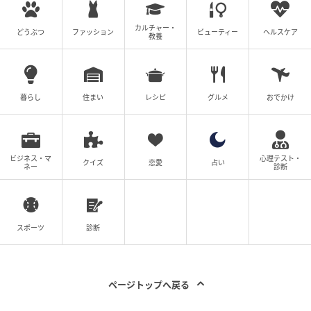
いうコメントが多数寄せられました。
カルチャー・
どうぶつ
ファッション
ビューティー
ヘルスケア
教養
捨て方に迷って放置してしまいがちなマニキュアも、
正しい方法を知っていればスッキリ処分できますね。
ただし、分別ルールは自治体によって異なるので、お
暮らし
住まい
レシピ
グルメ
おでかけ
住まいの地域のルールを必ず確認してみてください！
提供：マシンガンズ滝沢（
@takizawa0914
）さん
ビジネス・マ
心理テスト・
クイズ
恋愛
占い
ネー
診断
1976年9月14日生まれ。お笑いコンビ『マシンガン
ズ』のメンバーとして活躍。2012年から芸人業と並行
してごみ清掃員としても働き始め、その経験をもとに
『このゴミは収集できません』『ゴミ清掃員の日常』
スポーツ
診断
などごみにまつわる著書を多数出版している。2020年
には環境省より「サステナビリティ広報大使」にも任
命された。
ページトップへ戻る
現在は「ごみ研究家」としてテレビや講演会に多数出