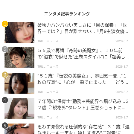
エンタメ記事ランキング
破壊力ハンパない美しさに「目の保養」「世
界一では？」目が離せない…『月9主演女優
（34歳）』“極上”美ショットがすごい
TRILL ニュース
2026.8.7
５５歳で再婚『奇跡の美魔女』、１０年前
の“浴衣”で魅せた“圧巻スタイル”に「超美し
い」「うっとり」
TRILL ニュース
2026.8.7
“５１歳”『伝説の美魔女』、雰囲気一変…“１
枚の写真”に「心が一瞬で止まった」「どうし
てこんなに眩しいの」反響
TRILL ニュース
2026.8.7
７年間の“保育士”勤務→芸能界へ飛び込み…３
２歳『“規格外”タレント』圧巻ショットに
「やばいね」「とても美しいです」
TRILL ニュース
2026.8.7
思わず見惚れる圧倒的な“存在感”…３１歳『遅
咲きルーキー美女』嬉しすぎる″ご報告”に
出典：マシンガンズ滝沢（@takizawa0914）さん