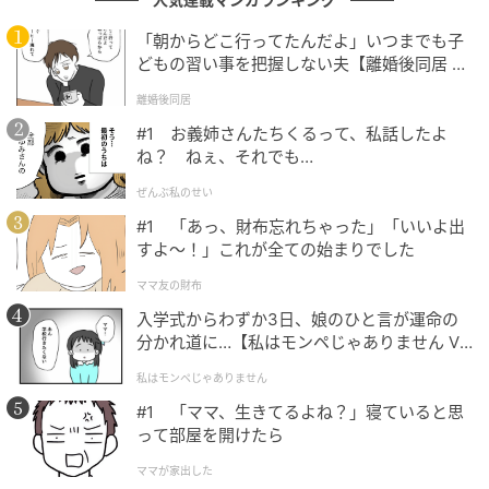
「朝からどこ行ってたんだよ」いつまでも子
どもの習い事を把握しない夫【離婚後同居 Vo
l.1】
離婚後同居
#1 お義姉さんたちくるって、私話したよ
ね？ ねぇ、それでも…
出典：マシンガンズ滝沢（@takizawa0914）さん
ぜんぶ私のせい
正解は、「中身を布や紙に染み込ませてから捨てる」
#1 「あっ、財布忘れちゃった」「いいよ出
すよ〜！」これが全ての始まりでした
です。ネイルポリッシュを染み込ませた布や紙はしっ
かり乾かして「可燃ごみ」として、容器は「不燃ご
ママ友の財布
み」として出せばOKなんですよ。
入学式からわずか3日、娘のひと言が運命の
分かれ道に…【私はモンペじゃありません Vo
l.1】
私はモンペじゃありません
#1 「ママ、生きてるよね？」寝ていると思
って部屋を開けたら
ママが家出した