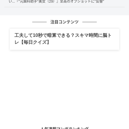
い…『“元歯科助手”美女（29）』至高のオフショットに“反響”
注目コンテンツ
出典：マシンガンズ滝沢（@takizawa0914）さん
「もう使わないけれど捨て方がわからなくてそのまま
工夫して10秒で暗算できる？スキマ時間に脳ト
レ【毎日クイズ】
になっているんだよね」「マニキュアの容器って瓶に
似てるから、そのまま瓶・缶の日に出せばいいのか
な？」と悩んでいる方も少なくないのではないでしょ
うか？
人気連載マンガランキング