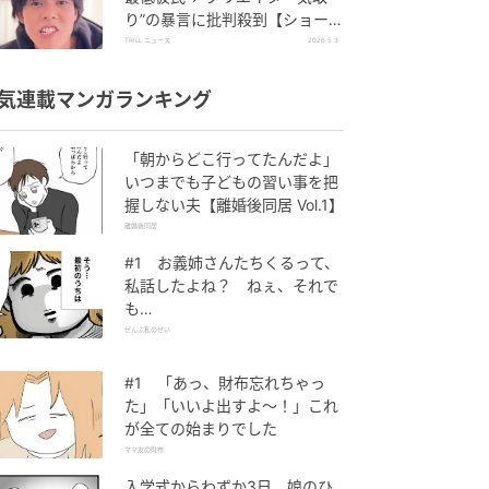
り”の暴言に批判殺到【ショート
ドラマ】
TRILL ニュース
2026.5.3
気連載マンガランキング
「朝からどこ行ってたんだよ」
いつまでも子どもの習い事を把
握しない夫【離婚後同居 Vol.1】
離婚後同居
#1 お義姉さんたちくるって、
私話したよね？ ねぇ、それで
も…
ぜんぶ私のせい
#1 「あっ、財布忘れちゃっ
た」「いいよ出すよ〜！」これ
が全ての始まりでした
ママ友の財布
入学式からわずか3日、娘のひ