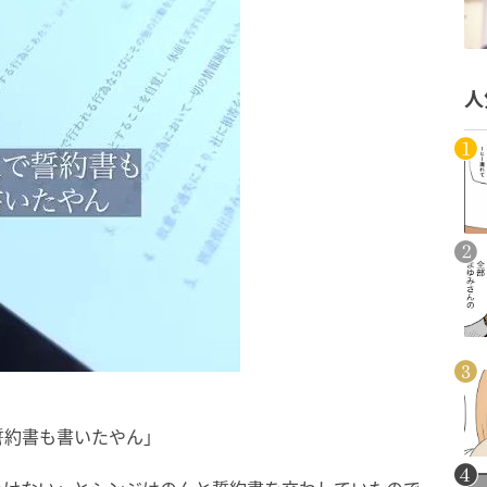
人
誓約書も書いたやん」