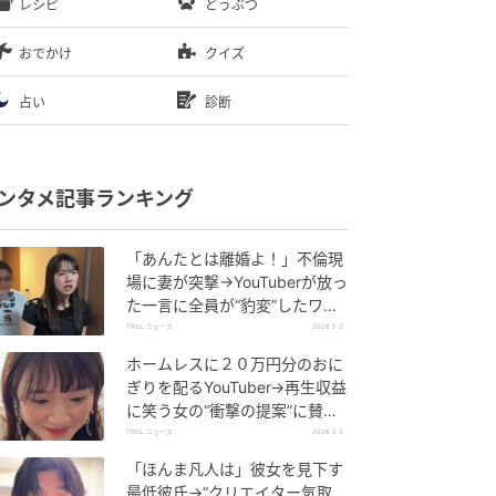
レシピ
どうぶつ
おでかけ
クイズ
占い
診断
ンタメ記事ランキング
「あんたとは離婚よ！」不倫現
場に妻が突撃→YouTuberが放っ
た一言に全員が“豹変”したワケ
【ショートドラマ】
TRILL ニュース
2026.5.3
ホームレスに２０万円分のおに
ぎりを配るYouTuber→再生収益
に笑う女の“衝撃の提案”に賛否
【ショートドラマ】
TRILL ニュース
2026.5.3
「ほんま凡人は」彼女を見下す
最低彼氏→“クリエイター気取