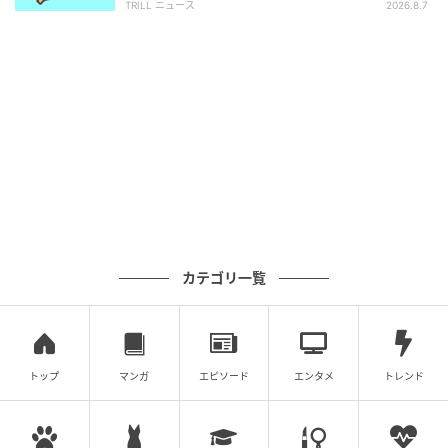
TRILL ニュース
2026.8.7
あとで「こう言えばよかった」など、内省を繰り返し
てしまうこともあるでしょう。それは、あなたの不安
が影響している可能性があります。
4. キーケースに見えた人は「秘密がバレるこ
と」
図形がキーケースに見えた人は、今内心、秘密がバレ
ることを怖がっているかもしれません。あなたは何か
他人に知られてはいけないと抱えていると感じている
カテゴリ一覧
可能性もあります。その秘密が、何かの拍子にバレて
しまうことを怖がっているようです。バレることで、
大変なことが起こる、もしくは大事なものを失うと感
じているのではないでしょうか。
トップ
マンガ
エピソード
エンタメ
トレンド
このタイプの人は、秘密主義で、あまりおおっぴらに
心を開いたりしない人でしょう。ポーカーフェイスも