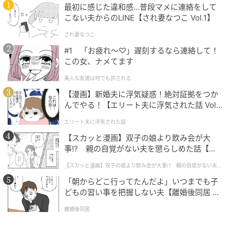
ると、かなりの無理をすることになってしまう可能性
最初に感じた違和感…普段マメに連絡をして
があります。
こない夫からのLINE【され妻なつこ Vol.1】
され妻なつこ
それもあって、あなたは普段から多かれ少なかれ、仲
#1 「お疲れ〜♡」遅刻するなら連絡して！
間外れにならないように気を遣ってしまっているよう
この女、ナメてます
です。本当は家でのんびりしていたいのに誘いを断れ
なかったり、みんなの趣味に合わせようと好きではな
美人な友達は何でも許される
いものを見たりしてしまう傾向がありそうです。それ
【漫画】新婚夫に浮気疑惑！絶対証拠をつか
んでやる！【エリート夫に浮気された話 Vol.
は、あなたが仲間外れになることを怖がっているため
1】
と考えられます。
エリート夫に浮気された話
【スカッと漫画】双子の娘より飲み会が大
事!? 親の自覚がない夫を懲らしめた話【第1
3. 金魚すくいのポイに見えた人は「能力が低
話】
いと思われること」
【スカッと漫画】双子の娘より飲み会が大事!? 親の自覚がない夫を
懲らしめた話
「朝からどこ行ってたんだよ」いつまでも子
どもの習い事を把握しない夫【離婚後同居 Vo
図形が金魚すくいのポイに見えた人は、今内心、能力
l.1】
が低いと思われることを怖がっているかもしれませ
離婚後同居
ん。あなたは人前で発言する時に、能力が低いと思わ