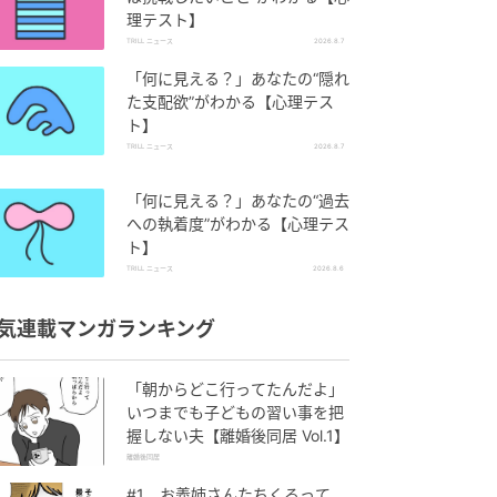
理テスト】
TRILL ニュース
2026.8.7
「何に見える？」あなたの“隠れ
た支配欲”がわかる【心理テス
ト】
TRILL ニュース
2026.8.7
「何に見える？」あなたの“過去
への執着度”がわかる【心理テス
ト】
TRILL ニュース
2026.8.6
気連載マンガランキング
「朝からどこ行ってたんだよ」
いつまでも子どもの習い事を把
握しない夫【離婚後同居 Vol.1】
離婚後同居
#1 お義姉さんたちくるって、