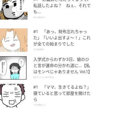
私話したよね？ ねぇ、それで
も…
ぜんぶ私のせい
#1 「あっ、財布忘れちゃっ
た」「いいよ出すよ〜！」これ
が全ての始まりでした
ママ友の財布
入学式からわずか3日、娘のひ
と言が運命の分かれ道に…【私
はモンペじゃありません Vol.1】
私はモンペじゃありません
#1 「ママ、生きてるよね？」
寝ていると思って部屋を開けた
ら
ママが家出した