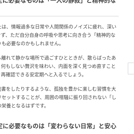
安定に必要なものは「一人の静寂」と精神的な
たは、情報過多な日常や人間関係のノイズに疲れ、深い
せず、ただ自分自身の呼吸や思考に向き合う「精神的な
りも必要なのかもしれません。
ら離れて静かな場所で過ごすひとときが、散らばったあ
。何もしない贅沢を味わい、内面を深く見つめ直すこと
を再確認できる安定期へと入るでしょう。
読書をしたりするような、孤独を豊かに楽しむ習慣を大
リセットすることが、周囲の喧騒に振り回されない「し
の栄養となるはずです。
安定に必要なものは「変わらない日常」と安心