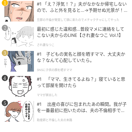
#1 「え？浮気！？」夫がなかなか帰宅しない
語を優しく、しかし確かな力強さで包み込むパッドサ
ので、ふと外を見ると…→予期せぬ光景が！
ウンド。その音像は、まるで夜の闇の中で交わされ
｜旦那の不倫が発覚して頭に来たのでメチャ
旦那の不倫が発覚して頭に来たのでメチャクチャにしてやった
る、震えるような吐息そのものだ。
クチャにしてやった
最初に感じた違和感…普段マメに連絡をして
派手な装飾でごまかすことを拒み、剥き出しの歌声と
こない夫からのLINE【され妻なつこ Vol.1】
対峙させるような音の配置。
この構築美があったから
され妻なつこ
こそ、彼の歌唱に含まれる微かなかすれや、言葉の
#1 子どもの実名と顔を晒すママ、大丈夫か
端々に宿る情熱が、聴き手の鼓膜を飛び越えて直接心
な？なんて心配していたら。
臓を叩いたのである。演奏と歌声が一体となり、一つ
SNSに子供の顔を晒すママ
の呼吸となって流れていくその様は、まさに音楽にお
#1 「ママ、生きてるよね？」寝ていると思
ける「真実」の姿であった。
って部屋を開けたら
ママが家出した
#1 出産の喜びに包まれたあの瞬間。我が子
記号化された「愛」を破壊する、あまりに
を一番最初に抱いたのは、夫の不倫相手でし
生々しい独白
た。
助産師と不倫した夫の末路
歌詞の面においても、この楽曲は当時の「綺麗な恋