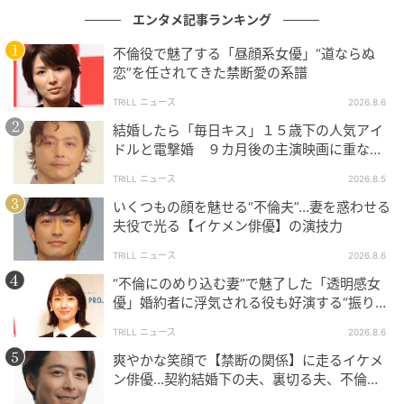
愛」のテンプレートを根底から覆した。そこで歌われ
エンタメ記事ランキング
ているのは、祝福されるような輝かしい恋ではない。
不倫役で魅了する「昼顔系女優」“道ならぬ
生活の軋みや、明日への不安、そして「愛している」
恋”を任されてきた禁断愛の系譜
という言葉を口にするたびに募る、やり場のない空虚
TRILL ニュース
2026.8.6
さである。
結婚したら「毎日キス」１５歳下の人気アイ
ドルと電撃婚 ９カ月後の主演映画に重なっ
「きしむベッドの上」という、当時としてはあまりに
た生き方
具体的で身体性を伴うフレーズ。それは単なる性的な
TRILL ニュース
2026.8.5
描写ではなく、他者と交わることでしか自分を確認で
いくつもの顔を魅せる“不倫夫”…妻を惑わせる
夫役で光る【イケメン俳優】の演技力
きない人間の、哀しいまでの本能を象徴していた。
綺
麗な言葉で塗り固められたラブソングが溢れる中で、
TRILL ニュース
2026.8.6
彼は汚れたままの、でもこの上なく清らかな愛の正体
“不倫にのめり込む妻”で魅了した「透明感女
を暴き出そうとしたのだ。
優」婚約者に浮気される役も好演する“振り
幅”がスゴイ
TRILL ニュース
2026.8.6
「愛している」と繰り返すサビの旋律。そこには、独
爽やかな笑顔で【禁断の関係】に走るイケメ
占欲や甘い響きなどは微塵も存在しない。むしろ、そ
ン俳優…契約結婚下の夫、裏切る夫、不倫相
う叫ばなければ自分という存在が消えてしまいそう
手を演じ分けた俳優の危うい魅力