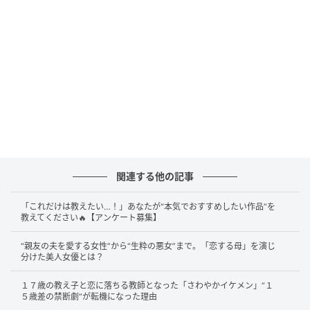
8年という時間は、この曲が「若者の過ち」としてでは
なく、「人間が抱える永遠の業」として聴かれるため
に必要な熟成期間だったのかもしれない。
17歳の少年
が紡いだあまりに純度の高い言葉が、25歳の表現者と
しての肉体を通じ、円熟味を増した社会へと放たれ
た。そのタイムラグこそが、この楽曲に類まれなる深
みと説得力を与えたのである。
関連する他の記事
「これだけは教えたい…！」あなたが“本気でおすすめしたい作品”を
教えてください🔥【アンケート募集】
“親友の夫を愛する女性”から“生粋の悪女”まで。「恋する母」を演じ
分けた美人女優とは？
１７歳の教え子と恋に落ちる教師となった「さわやかイケメン」“１
５歳差の禁断劇”が転機になった理由