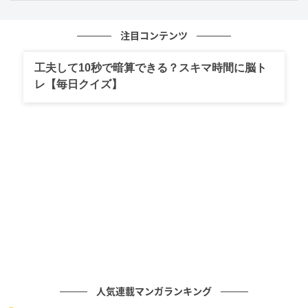
注目コンテンツ
工夫して10秒で暗算できる？スキマ時間に脳ト
1991年、神奈川県・横浜アリーナでコンサートをおこなった尾崎豊
レ【毎日クイズ】
(C)SANKEI
静寂の中で、ピアノが刻む「心の鼓動」
この楽曲を語る上で欠かせないのが、編曲を手がけた
西本明による、ストイックなまでに研ぎ澄まされたサ
ウンドデザインだ。イントロのピアノが鳴り響いた瞬
間、周囲の喧騒は一瞬にして消え去り、私たちは二人
だけの密室へと引きずり込まれる。
西本のアレンジは、楽曲が持つ「脆さ」を最大限に引
人気連載マンガランキング
き立てることに徹している。ピアノの旋律を軸に、物