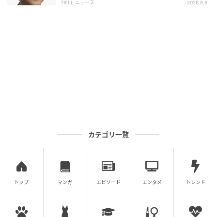
TRILL ニュース
2026.8.6
な、崖っぷちの祈りに近い響きがある。その切実さ
が、バブルの残像に戸惑う1991年の日本人の心に、か
つてない衝撃を持って突き刺さった。
記録を超え、記憶の地層へと沈みゆく「永遠
の祈り」
40万枚を超えるセールスを記録したこのシングルは、
彼がこの世を去った後も、色褪せるどころか、その輝
カテゴリ一覧
きを増し続けている。今や数え切れないほどのアーテ
ィストによってカバーされ、国境や世代を超えて歌い
継がれるスタンダードとなった。
トップ
マンガ
エピソード
エンタメ
トレンド
しかし、どんなに優れたカバーであっても、1991年の
あの日、私たちが受け取った「あの声」の衝撃を塗り
替えることはできない。なぜなら、あの歌声には、一