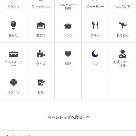
人の青年が自らの命を削ってまで時代と対峙しようと
カルチャー・
どうぶつ
ファッション
ビューティー
ヘルスケア
教養
した、凄まじいまでの覚悟が宿っていたからだ。
情報の海に溺れ、愛すらも消費の対象となりがちな現
代において、この曲が鳴り続けることは、私たちへの
暮らし
住まい
レシピ
グルメ
おでかけ
「警告」であり「救い」でもある。
どんなに世界が変
わっても、人が人を想うときに抱える痛みや、言葉に
できない孤独は変わらない。彼はその普遍的な真理
ビジネス・マ
心理テスト・
クイズ
恋愛
占い
ネー
診断
を、8年の時を超えて、一曲の旋律に封じ込めた。
1991年の春、私たちは確かに聞いたのだ。名前のない
孤独を抱えながら、それでも誰かを愛そうとあがく、
スポーツ
診断
一人の魂の絶唱を。その残響は、35年という歳月を
軽々と飛び越え、今夜もどこかで、誰かの凍えた心に
そっと火を灯し続けている。
ページトップへ戻る