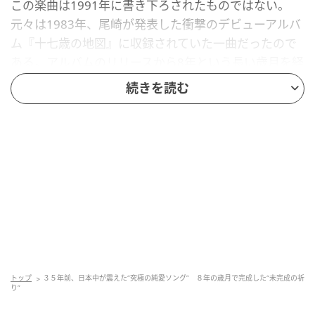
この楽曲は1991年に書き下ろされたものではない。
元々は1983年、尾崎が発表した衝撃のデビューアルバ
ム『十七歳の地図』に収録されていた一曲だったので
ある。アルバムのリリースから8年という長い歳月を経
て、なぜ改めてシングルカットされるに至ったのか。
続きを読む
そこには、表現者としての彼が抱えていた葛藤と、成
熟を始めた社会の必然的な交差があった。
1983年当時の彼は、大人社会への反抗や、やり場のな
い苛立ちを爆発させる「十代の教祖」としてのイメー
ジが強かった。その荒々しい疾走感の中にひっそりと
置かれたこのバラードは、まだ一部の熱狂的なファン
のための秘め事のような存在だったのだ。しかし、彼
が二十代半ばを迎え、時代がより本質的な価値を問い
直し始めた1991年、この曲の持つ「絶対的な孤独と愛
トップ
３５年前、日本中が震えた“究極の純愛ソング” ８年の歳月で完成した“未完成の祈
の渇望」は、特定の世代のものではない、普遍的なア
り”
ンセムへと昇華された。