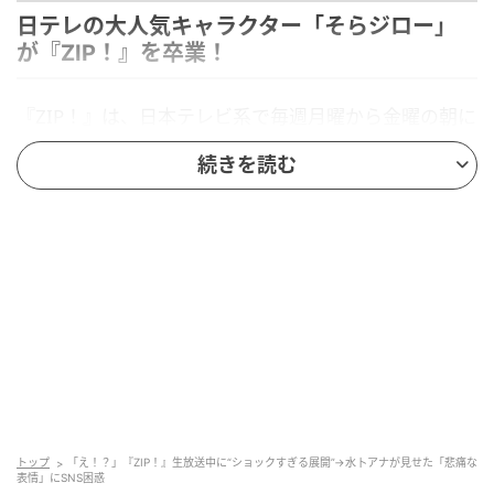
日テレの大人気キャラクター「そらジロー」
が『ZIP！』を卒業！
『ZIP！』は、日本テレビ系で毎週月曜から金曜の朝に
生放送されている情報番組。「一緒にニッポンの朝
続きを読む
を。つなごう、みんなのスマイルを。」をテーマに、
視聴者の朝に寄り添い続けてきた人気番組です。
また、「そらジロー」は、日本テレビの天気予報マス
コットキャラクター。2007年からお茶の間に登場して
きた、黄色いボディがトレードマークの愛らしいキャ
ラクターです。お正月には袴姿で登場するなど季節感
あふれる演出で視聴者を楽しませ、朝のおなじみの顔
として愛されてきました。
トップ
「え！？」『ZIP！』生放送中に“ショックすぎる展開”→水卜アナが見せた「悲痛な
表情」にSNS困惑
「よろしく…」水卜アナが見せたさびしげな表