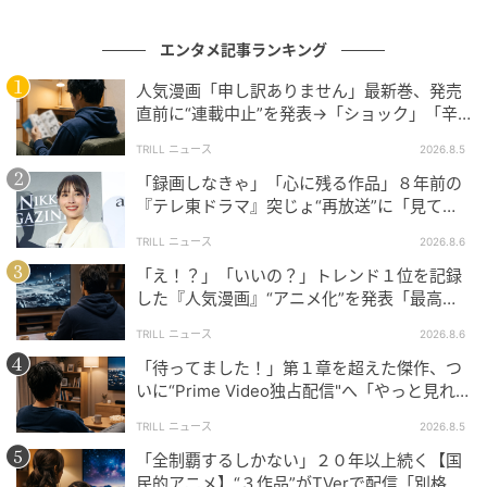
エンタメ記事ランキング
人気漫画「申し訳ありません」最新巻、発売
直前に“連載中止”を発表→「ショック」「辛
い」SNS憔悴
TRILL ニュース
2026.8.5
「録画しなきゃ」「心に残る作品」８年前の
『テレ東ドラマ』突じょ“再放送”に「見てほ
しい」の声続出のワケ
TRILL ニュース
2026.8.6
「え！？」「いいの？」トレンド１位を記録
した『人気漫画』“アニメ化”を発表「最高す
ぎる」SNS大歓喜
TRILL ニュース
2026.8.6
「待ってました！」第１章を超えた傑作、つ
いに“Prime Video独占配信"へ「やっと見れ
る…」ファン大歓喜
TRILL ニュース
2026.8.5
「全制覇するしかない」２０年以上続く【国
民的アニメ】“３作品”がTVerで配信「別格」