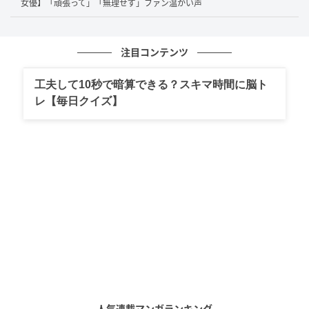
女優】「頑張って」「無理せず」ファン温かい声
たようです。
注目コンテンツ
「そらジロー好きだったのに！」惜しむ声が
殺到
工夫して10秒で暗算できる？スキマ時間に脳ト
レ【毎日クイズ】
突然の発表に、視聴者はびっくり！SNSには
「え！？」「なんで！？」「まじかよ」と驚く声や、
「好きだったのに！」「いなくなるなんて寂しい…」
「朝の楽しみが！」と惜しむ声が多数寄せられまし
た。
また「愛されてたんだなぁ」「キャラクターが卒業す
るって珍しい」という声や、「どこへ行っちゃう
の？」「いなくなるわけじゃないよね？」と大人気キ
ャラクターの今後を心配するコメントも見られまし
た。
人気連載マンガランキング