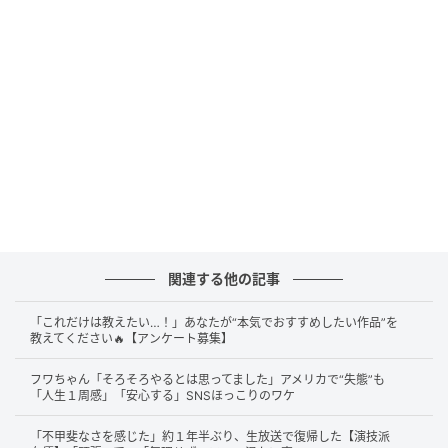
情
3月23日（月）の放送内、天気予報コーナーに登場し
た天気予報士の小林正寿さんが「そらジローも
『ZIP！』の出演は今週までなんだよね」と語りかける
と、そらジローは神妙な面持ちでこくりと頭を垂れま
した。
そして、「すごい寂しくなりますけど、今週も一緒に
元気にお天気をお伝えします。そらジロー、今週もよ
関連する他の記事
ろしくね」と小林さんが呼びかけると、そのやり取り
をスタジオで見守っていた総合司会の水卜麻美アナウ
「これだけは教えたい…！」あなたが“本気でおすすめしたい作品”を
ンサーも、力なく「よろしく…」と語りかけたのでし
教えてください🔥【アンケート募集】
た。
フワちゃん「そろそろやるとは思ってました」アメリカで“失態”も
「人生１周感」「安心する」SNSほっこりのワケ
どうやら、水卜アナウンサーにとっても、一緒に番組
「不甲斐なさを感じた」約１年半ぶり、生放送で復帰した【演技派
を作り上げてきたそらジローの卒業は大ショックだっ