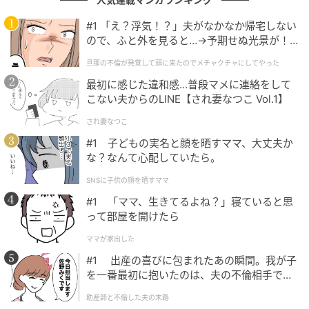
#1 「え？浮気！？」夫がなかなか帰宅しない
毎朝視聴者の心を和ませてきたそらジロー。『ZIP！』
ので、ふと外を見ると…→予期せぬ光景が！
への出演は今週いっぱいです。どうぞ最後の活躍をお
｜旦那の不倫が発覚して頭に来たのでメチャ
旦那の不倫が発覚して頭に来たのでメチャクチャにしてやった
見逃しなく！
クチャにしてやった
最初に感じた違和感…普段マメに連絡をして
こない夫からのLINE【され妻なつこ Vol.1】
※記事は執筆時点の情報です
され妻なつこ
#1 子どもの実名と顔を晒すママ、大丈夫か
次の記事
な？なんて心配していたら。
#1 「ママ、生きてるよね？」寝ていると思
SNSに子供の顔を晒すママ
って部屋を開けたら
#1 「ママ、生きてるよね？」寝ていると思
って部屋を開けたら
の記事をもっとみる
ママが家出した
#1 出産の喜びに包まれたあの瞬間。我が子
を一番最初に抱いたのは、夫の不倫相手でし
た。
助産師と不倫した夫の末路