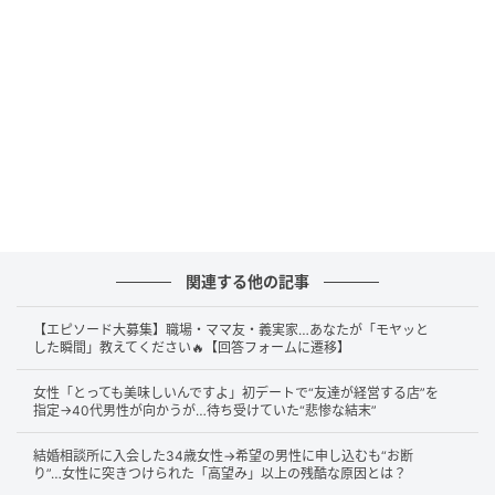
「別れよう」と言われへん男性は、優しいのではなく
決める勇気がないだけ。
優柔不断に付き合わされる時間ほど、女性にとって勿
体ないものはない。
別れを切り出せない男性の共通点は
「嫌われ役を避け
続ける
」「キープの安心感を手放せない」「決める力
が根本的に弱い」
の3つ。
関連する他の記事
それぞれ詳しく解説するね。
【エピソード大募集】職場・ママ友・義実家…あなたが「モヤッと
した瞬間」教えてください🔥【回答フォームに遷移】
1. 嫌われ役を避け続ける
女性「とっても美味しいんですよ」初デートで“友達が経営する店”を
指定→40代男性が向かうが…待ち受けていた“悲惨な結末”
別れを切り出せない男性の共通点の1つ目は、嫌われ役
を避け続けること。
結婚相談所に入会した34歳女性→希望の男性に申し込むも“お断
り”…女性に突きつけられた「高望み」以上の残酷な原因とは？