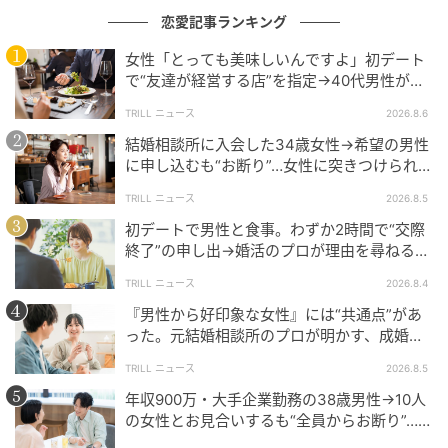
が責任を持って終わらすことができへんのやろね。
恋愛記事ランキング
やから、関係もズルズル続く。
女性「とっても美味しいんですよ」初デート
で“友達が経営する店”を指定→40代男性が向
本人は「揉めたくない」「傷つけたくない」と言うけ
かうが…待ち受けていた“悲惨な結末”
TRILL ニュース
2026.8.6
ど、実際は決断力の弱さを相手に押し付けているだけ
結婚相談所に入会した34歳女性→希望の男性
かもしれへんね。
に申し込むも“お断り”…女性に突きつけられた
「高望み」以上の残酷な原因とは？
TRILL ニュース
2026.8.5
アドバイスまとめ
初デートで男性と食事。わずか2時間で“交際
終了”の申し出→婚活のプロが理由を尋ねる
と…34歳女性が明かした“呆れた理由”
現役ホステスが教える「別れを切り出せない男性の共
TRILL ニュース
2026.8.4
通点」には、次の3つがあります。
『男性から好印象な女性』には“共通点”があ
った。元結婚相談所のプロが明かす、成婚し
●嫌われ役を避け続ける
やすい人の“たった1つの特徴”とは？
TRILL ニュース
2026.8.5
年収900万・大手企業勤務の38歳男性→10人
●キープの安心感を手放せない
の女性とお見合いするも“全員からお断り”…デ
ート中に取っていた“致命的な言動”