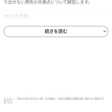
り出せない男性の共通点について解説します。
本日の質問
続きを読む
トップ
「別れを切り出せない男」の共通点。女性の貴重な時間を奪い続ける"決断力不
MOMOからのアドバイス
足"とは