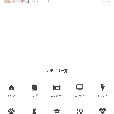
●決める力が根本的に弱い
TRILL ニュース
2026.8.4
はっきり終わらせない関係は、女性の時間を静かに削
ります。
本当の優しさとは、曖昧に引き延ばすことではなく向
き合って結論を出す覚悟なのかもしれません。
文：MOMO／ライター
現在まで15年間ホステスとして働く関西在住のアラフ
ォー女性。年間およそ1,000人以上のお客様を接客
カテゴリ一覧
し、リアルな言動に触れている。柔和な雰囲気から年
齢・性別問わず多くのお客様から恋愛相談を受け、ア
ドバイスを送っている。ホステスの傍ら、ダンスの講
トップ
マンガ
エピソード
エンタメ
トレンド
師としても活躍中。
※記事内の写真はイメージです。