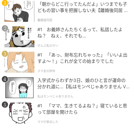
い」と中途半端な気持ちを持つ男性も多い。
「朝からどこ行ってたんだよ」いつまでも子
どもの習い事を把握しない夫【離婚後同居 Vo
寂しいときに一人ではない安心感が欲しいという都合
l.1】
離婚後同居
のいい関係を維持してしまう男性は、別れを決断する
#1 お義姉さんたちくるって、私話したよ
理由も覚悟も持てへん。
ね？ ねぇ、それでも…
優しさではなく、自分の居心地を守っているだけや
ぜんぶ私のせい
で。
#1 「あっ、財布忘れちゃった」「いいよ出
すよ〜！」これが全ての始まりでした
ママ友の財布
3. 決める力が根本的に弱い
入学式からわずか3日、娘のひと言が運命の
分かれ道に…【私はモンペじゃありません Vo
別れを切り出せない男性の共通点の3つ目は、決める力
l.1】
が根本的に弱いこと。
私はモンペじゃありません
#1 「ママ、生きてるよね？」寝ていると思
恋愛に限らず、決断が苦手な男性もいる。
って部屋を開けたら
ママが家出した
仕事でも人間関係でも流れに任せることが多く、自分