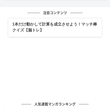
別れを切り出すのは、誰かを傷つける可能性がある。
注目コンテンツ
やからこそ決断が必要やけど、別れを言われへん男性
は悪者になることを避けたがる。
1本だけ動かして計算を成立させよう！マッチ棒
クイズ【脳トレ】
「自然消滅がいい」「相手から離れてほしい」と考
え、はっきり言わへんまま関係を引き延ばす。
その結果、女性は期待を持ったまま時間だけが過ぎて
いく。
2. キープの安心感を手放せない
別れを切り出せない男性の共通点の2つ目は、キープの
安心感を手放せないこと。
人気連載マンガランキング
「本命としての覚悟はないけど完全に手放すのは惜し