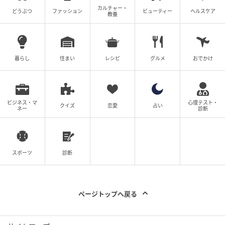
次の記事
カルチャー・
どうぶつ
ファッション
ビューティー
ヘルスケア
教養
#1 「あっ、財布忘れちゃった」「いいよ出
すよ〜！」これが全ての始まりでした
暮らし
住まい
レシピ
グルメ
おでかけ
の記事をもっとみる
ビジネス・マ
心理テスト・
クイズ
恋愛
占い
ネー
診断
スポーツ
診断
ページトップへ戻る