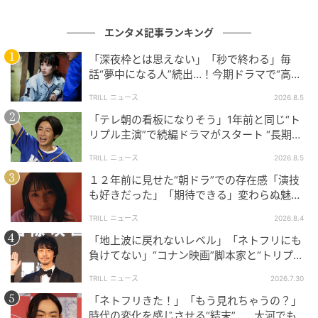
エンタメ記事ランキング
「深夜枠とは思えない」「秒で終わる」毎
話“夢中になる人”続出…！今期ドラマで“高評
価”が続く【カンテレ夏ドラマ】
TRILL ニュース
2026.8.5
「テレ朝の看板になりそう」1年前と同じ“ト
リプル主演”で続編ドラマがスタート “長期シ
リーズ”を予感させる安定感
TRILL ニュース
2026.8.5
１２年前に見せた“朝ドラ”での存在感「演技
も好きだった」「期待できる」変わらぬ魅力
に“注目”集まる俳優
TRILL ニュース
2026.8.4
「地上波に戻れないレベル」「ネトフリにも
負けてない」“コナン映画”脚本家と“トリプル
主演”が話題のアマプラドラマ
TRILL ニュース
2026.7.30
「ネトフリきた！」「もう見れちゃうの？」
時代の変化を感じさせる“結末”… 大河でも注