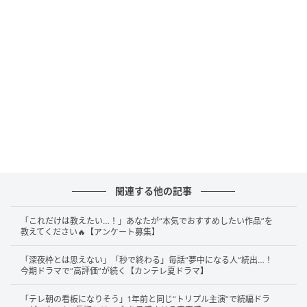
関連する他の記事
「これだけは教えたい…！」あなたが“本気でおすすめしたい作品”を
教えてください🔥【アンケート募集】
「深夜枠とは思えない」「秒で終わる」毎話“夢中になる人”続出…！
今期ドラマで“高評価”が続く【カンテレ夏ドラマ】
「テレ朝の看板になりそう」1年前と同じ“トリプル主演”で続編ドラ