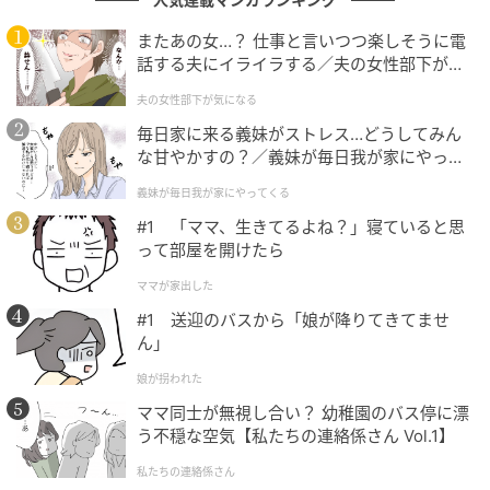
に注目したい。
またあの女…？ 仕事と言いつつ楽しそうに電
話する夫にイライラする／夫の女性部下が気
になる（1）【夫婦の危機 まんが】
出典：土曜ドラマ『タツキ先生は甘すぎる！』日本テ
夫の女性部下が気になる
レビ公式サイトより
毎日家に来る義妹がストレス…どうしてみん
な甘やかすの？／義妹が毎日我が家にやって
日本テレビ系 土曜ドラマ『タツキ先生は甘すぎる！』
くる（1）【義父母がシンドイんです！ まん
義妹が毎日我が家にやってくる
が】
毎週土曜よる9時
#1 「ママ、生きてるよね？」寝ていると思
2026年4月11日（土）放送開始
って部屋を開けたら
ママが家出した
次の記事
#1 送迎のバスから「娘が降りてきてませ
#1 送迎のバスから「娘が降りてきてませ
ん」
ん」
娘が拐われた
ママ同士が無視し合い？ 幼稚園のバス停に漂
の記事をもっとみる
う不穏な空気【私たちの連絡係さん Vol.1】
私たちの連絡係さん