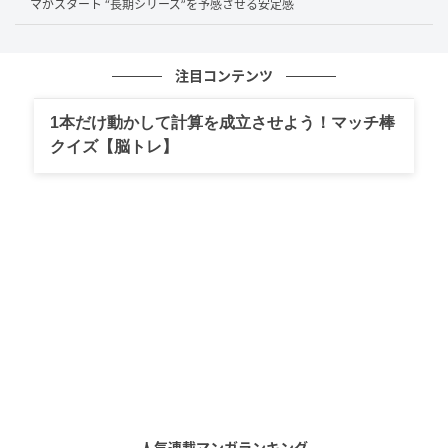
マがスタート “長期シリーズ”を予感させる安定感
土曜ドラマ『タツキ先生は甘すぎる！』 （C）日本テレビ
また、ドラマに出演が決定している江口洋介と主題歌
注目コンテンツ
に起用された福山雅治について、SNSでは密かに話題
1本だけ動かして計算を成立させよう！マッチ棒
になっている。フジテレビ系で放送され、社会現象を
クイズ【脳トレ】
起こすほど話題になった月9『ひとつ屋根の下』
（1993年・1997年）ドラマシリーズ。その作品で、江
口洋介と福山雅治は、兄弟役で共演しているのだ。
SNSでは、「まさかの組み合わせ」「あんちゃんとチ
イ兄ちゃん、元祖・兄弟の共演だなんて」といった歓
喜の声も聞こえている。
「学校に行かなくてもいい」「１日中ゲームしてても
いい」常識を覆すフリースクールの自由さ、多様な人
生を真正面から肯定する大人たちの存在。その先に見
つかるかもしれない、一人一人の“小さな希望”。春の
土曜夜、心あたたまる物語と、福山雅治の新たな歌声
人気連載マンガランキング