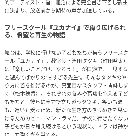
的アーティスト・福山雅治による完全書き下ろし新曲
に決まり、放送前から期待の声が加速している。
フリースクール『ユカナイ』で繰り広げられ
る、希望と再生の物語
舞台は、学校に行けない子どもたちが集うフリースク
ール『ユカナイ』。教室長・浮田タツキ（町田啓太）
は「楽しいことだけ、やろう！」が口癖で、一見する
と遊んでばかりの“甘すぎる先生”。そんなタツキのや
り方に首を傾げるのが、真面目なスタッフ・青峰しず
く（松本穂香）。それぞれの悩みや葛藤を抱える子ど
もたちと、彼らに全力で寄り添うタツキ。笑いも涙
も、迷いも受け止め、新たな生き方のきらめきを見つ
けるためのヒューマンドラマだ。学校に行きたくない
子どもが日々増え続けるという現状に、ドラマは静か
に、力強く光を当てる。