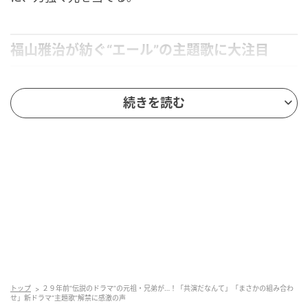
福山雅治が紡ぐ“エール”の主題歌に大注目
本作の主題歌は、福山雅治がドラマの世界観そのもの
続きを読む
を見つめ直し、人生に悩む世代に向けて綴るオリジナ
ル楽曲だ。タイトル等詳細は後日発表となるが、物語
とともに涙を誘うエンディングや劇的な場面でこの曲
が響くのかと、放送前から“ドラマ×福山歌”の最強タッ
グにSNSもざわつく。福山らしい温もりと力強さのこ
もった歌声で、視聴者もきっと新たな一歩を踏み出す
勇気をもらえるはずだ。
トップ
２９年前“伝説のドラマ”の元祖・兄弟が…！「共演だなんて」「まさかの組み合わ
せ」新ドラマ“主題歌”解禁に感激の声