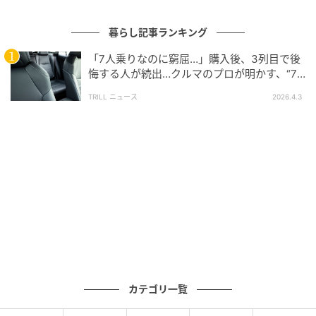
う必要はありません。しかし、部品交換だけで改善し
ない場合は、電気系統を丁寧に確認することが重要に
暮らし記事ランキング
なります。
「7人乗りなのに窮屈…」購入後、3列目で後
悔する人が続出…クルマのプロが明かす、“7
人乗りの落とし穴”
TRILL ニュース
2026.4.3
クルマは“機械＋電気”でできている
私たち世代は、キャブレター時代や単純な構造のエン
ジンを知っています。ですが現代の車両は、センサー
とコンピューターに囲まれた精密機器です。燃料ポン
プひとつとっても、
・電源
・アース
・制御信号
・リレー
カテゴリ一覧
・ヒューズ