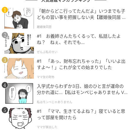
経っていることも少なくありません。最近の車両は、
エンジン、燃料、エアコン、ブレーキまで、あらゆる
「朝からどこ行ってたんだよ」いつまでも子
どもの習い事を把握しない夫【離婚後同居 Vo
部分が電気制御されています。つまり、クルマは巨大
l.1】
な電気製品とも言える存在です。
離婚後同居
#1 お義姉さんたちくるって、私話したよ
年数が経つと増えてくるのが、
ね？ ねぇ、それでも…
ぜんぶ私のせい
・コネクタの接触不良
#1 「あっ、財布忘れちゃった」「いいよ出
・アース不良
すよ〜！」これが全ての始まりでした
・配線内部の腐食
ママ友の財布
・カプラーの焼け
入学式からわずか3日、娘のひと言が運命の
といった、目では判断しづらいトラブル。
分かれ道に…【私はモンペじゃありません Vo
l.1】
私はモンペじゃありません
「部品は動いているのに調子が悪い」
#1 「ママ、生きてるよね？」寝ていると思
って部屋を開けたら
そんなときは、部品そのものではなく“電気の流れ”に
原因がある可能性があります。もちろん、むやみに疑
ママが家出した