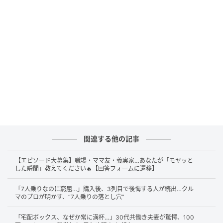
し、結果は変わらず。始動性もパワー感も改善しませ
んでした。新品にしたのに直らない。
この瞬間、疑うべきは「部品そのもの」ではありませ
ん。問題は、ポンプへ電気を届ける“通り道”にありま
した。
電気の流れは、水道ホースと同じ
燃料ポンプは電気で動くモーターです。
関連する他の記事
【エピソード大募集】職場・ママ友・義実家…あなたが「モヤッと
いくら新品でも、十分な電気が届かなければ本来の性
した瞬間」教えてください🔥【回答フォームに遷移】
能は発揮できません。ここで想像してみてください。
庭の水やり用ホースが、途中で潰れていたり、内側に
「7人乗りなのに窮屈…」購入後、3列目で後悔する人が続出…クル
マのプロが明かす、“7人乗りの落とし穴”
ゴミが溜まっていたらどうなるでしょうか。蛇口を全
開にしても、水の勢いは弱くなりますよね。
「宅配ボックス、なぜか常に満杯…」30代共働き夫妻が驚愕、100