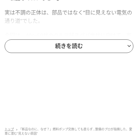
実は不調の正体は、部品ではなく“目に見えない電気の
通り道”でした。
今回は、40〜50代のクルマ好きパパ世代に向けて、家
族にも説明できるレベルでやさしく解説します。クル
続きを読む
マは機械であると同時に、れっきとした電気製品でも
あるという話です。
部品は新品。それでも直らない理由
あるクルマで、エンジン始動が不安定になり、加速も
どこか弱くなっていました。
診断の結果、燃料ポンプの劣化が疑われ、思い切って
新品へ交換。通常であれば、これで燃料供給は安定
トップ
「新品なのに、なぜ？」燃料ポンプ交換しても直らず…整備のプロが指摘した、愛
し、エンジンは本来の力を取り戻すはずです。しか
車に潜む“見えない原因”