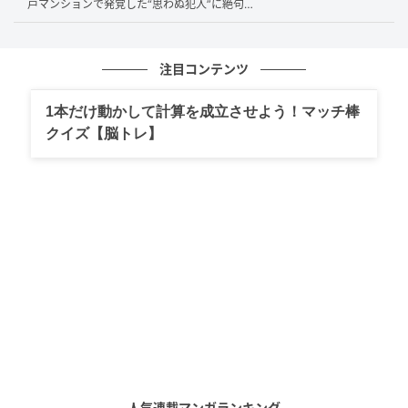
戸マンションで発覚した“思わぬ犯人”に絶句…
電気も同じです。配線が長年の振動や熱で劣化し、内
部で抵抗が増えていると、電気の流れは弱くなりま
注目コンテンツ
す。すると、燃料ポンプは“動いてはいる”けれど、最大
出力を出せない状態になります。実際に電圧を測定す
1本だけ動かして計算を成立させよう！マッチ棒
ると、本来12ボルト届くはずのところが、大きく低下
クイズ【脳トレ】
していました。原因はコネクタ部分の腐食と、配線内
部の劣化。
配線を修理し、電気の流れを正常化すると――エンジ
ンは一発始動。加速も明らかに力強くなりました。新
品部品は悪くなかったのです。
年数が経つほど増える“見えない不調”
40〜50代のパパ世代が乗るクルマは、新車から年数が
人気連載マンガランキング