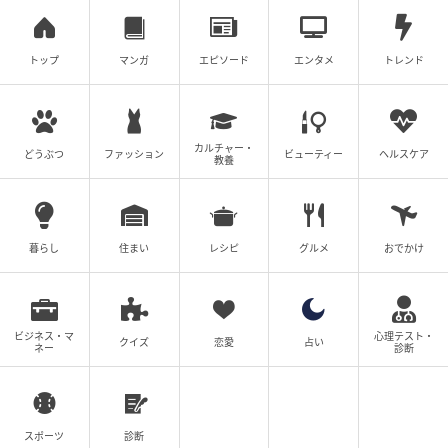
これらすべてが正常であって、初めて本来の力を発揮
します。部品を替えれば直る――そんな単純な時代で
トップ
マンガ
エピソード
エンタメ
トレンド
はなくなりました。だからこそ、不調が出たときは
「どこが壊れたか」だけでなく、「電気はきちんと流
れているか」という視点を持つことが大切です。
カルチャー・
どうぶつ
ファッション
ビューティー
ヘルスケア
教養
家族にも説明できるクルマの話
暮らし
住まい
レシピ
グルメ
おでかけ
もしご家族に、「なんで新品にしたのに直らなかった
の？」と聞かれたら、こう説明できます。
ビジネス・マ
心理テスト・
クイズ
恋愛
占い
ネー
診断
「水道ホースが詰まってたら、水は弱くなるでしょ？
クルマも電気のホースが弱ってたんだよ」
これで十分です。クルマはエンジンという“機械”だけで
スポーツ
診断