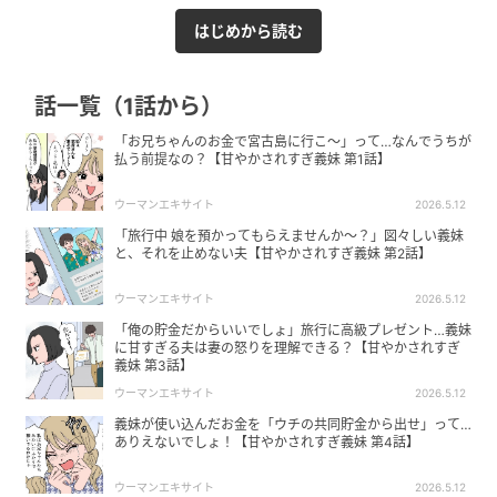
はじめから読む
話一覧（1話から）
「お兄ちゃんのお金で宮古島に行こ〜」って…なんでうちが
払う前提なの？【甘やかされすぎ義妹 第1話】
ウーマンエキサイト
2026.5.12
「旅行中 娘を預かってもらえませんか〜？」図々しい義妹
と、それを止めない夫【甘やかされすぎ義妹 第2話】
ウーマンエキサイト
2026.5.12
「俺の貯金だからいいでしょ」旅行に高級プレゼント…義妹
に甘すぎる夫は妻の怒りを理解できる？【甘やかされすぎ
義妹 第3話】
ウーマンエキサイト
2026.5.12
義妹が使い込んだお金を「ウチの共同貯金から出せ」って…
ありえないでしょ！【甘やかされすぎ義妹 第4話】
ウーマンエキサイト
2026.5.12