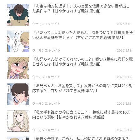
「お金は絶対に返す！」夫の言葉を信用できない妻が出し
た条件は？【甘やかされすぎ義妹 第5話】
ウーマンエキサイト
2026.5.12
「私だって…大変だったんだもん」嘘をついて介護費用を使
い込んだ義妹を許せる？【甘やかされすぎ義妹 第6話】
ウーマンエキサイト
2026.5.12
「お兄ちゃん助けてくれないの…？」嘘つき義妹に責任を取
らせるには【甘やかされすぎ義妹 第7話】
ウーマンエキサイト
2026.5.12
「お兄ちゃん…お金を貸して」義妹からの電話に夫はどう対
応する？【甘やかされすぎ義妹 第8話】
ウーマンエキサイト
2026.5.12
「私の手も誰かの役に立てる…？」 義妹に貸す最後の10万
円という選択【甘やかされすぎ義妹 第9話】
ウーマンエキサイト
2026.5.12
「最低な母親で…ごめん」私は娘に許される資格がある？