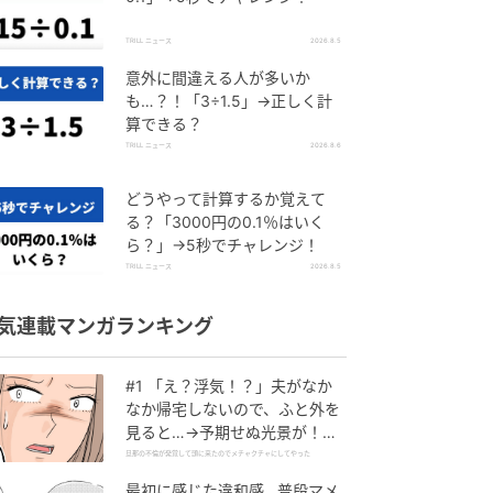
TRILL ニュース
2026.8.5
意外に間違える人が多いか
も…？！「3÷1.5」→正しく計
算できる？
TRILL ニュース
2026.8.6
どうやって計算するか覚えて
る？「3000円の0.1％はいく
ら？」→5秒でチャレンジ！
TRILL ニュース
2026.8.5
気連載マンガランキング
#1 「え？浮気！？」夫がなか
なか帰宅しないので、ふと外を
見ると…→予期せぬ光景が！｜
旦那の不倫が発覚して頭に来た
旦那の不倫が発覚して頭に来たのでメチャクチャにしてやった
のでメチャクチャにしてやった
最初に感じた違和感…普段マメ