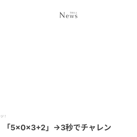
ンジ！
「5×0×3+2」→3秒でチャレン