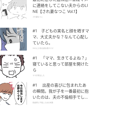
に連絡をしてこない夫からのLI
NE【され妻なつこ Vol.1】
され妻なつこ
#1 子どもの実名と顔を晒すマ
マ、大丈夫かな？なんて心配し
ていたら。
SNSに子供の顔を晒すママ
#1 「ママ、生きてるよね？」
寝ていると思って部屋を開けた
ら
ママが家出した
#1 出産の喜びに包まれたあ
の瞬間。我が子を一番最初に抱
いたのは、夫の不倫相手でし
た。
助産師と不倫した夫の末路