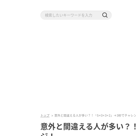
トップ
意外と間違える人が多い？！「5×0×3+2」→3秒でチャレ
意外と間違える人が多い？！