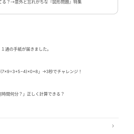
てる？→意外と忘れがちな『図形問題』特集
、１通の手紙が届きました。
×9÷3+5−4)×0+8」→3秒でチャレンジ！
は何時間何分？」正しく計算できる？