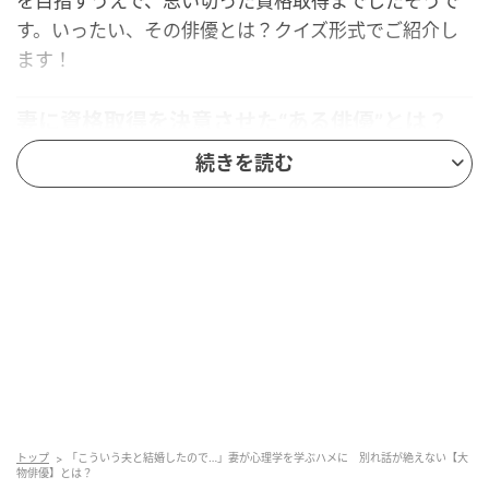
を目指すうえで、思い切った資格取得までしたそうで
す。いったい、その俳優とは？クイズ形式でご紹介し
ます！
妻に資格取得を決意させた“ある俳優”とは？
続きを読む
10日放送の人気トークバラエティ『踊る！さんま御
殿!!』で明かされた、驚きの夫婦秘話。36年の結婚生
活には“数えきれないほどの別れ話”が飛び交い、自他
ともに認める“波乱万丈”の毎日だったのだとか。奥さ
まは「こういう夫と結婚したので、心理学を学びカウ
ンセラーになったんです」と大胆告白。いったい、こ
の“妻を心理学の道に進ませた俳優”とは誰なのでしょ
うか？
ヒント…
トップ
「こういう夫と結婚したので…」妻が心理学を学ぶハメに 別れ話が絶えない【大
物俳優】とは？