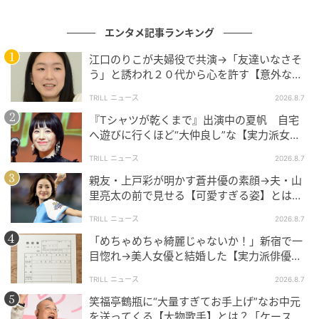
次の記事
エンタメ記事ランキング
#1 「ママ、生きてるよね？」寝ていると思
江口のりこが夫婦役で共演→「友達いなさそ
って部屋を開けたら
う」と誘われ２０代から心を許す【意外な親
友芸人】とは？
TRILL ニュース
2026.8.7
の記事をもっとみる
『Tシャツが乾くまで』出演中の夏帆 自宅
へ遊びに行くほど“大仲良し”な【実力派女
優】とは？「大好きです」
TRILL ニュース
2026.8.7
親友・上戸彩が明かす蒼井優の素顔→夫・山
里亮太の前で見せる【可愛すぎる姿】とは？
「今も恋してる」
TRILL ニュース
2026.8.7
「めちゃめちゃ綺麗じゃないか！」新宿で一
目惚れ→美人女優と結婚した【実力派俳優】
とは？「で、頭がいい」
TRILL ニュース
2026.8.7
笑福亭鶴瓶に“大量すぎてお手上げ”なお中元
を送ってくる【大物歌手】とは？「ケースに