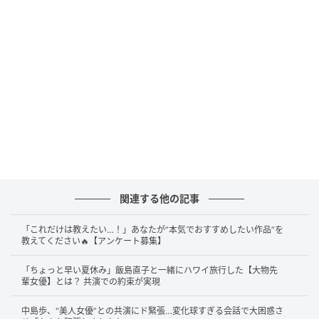
大衆演劇界で圧倒的な存在感を放つ名優
『夢芝居』の名曲でも有名。
「私、こういう夫と結婚したので心理学をや
りまして。カウンセラーになったんです。」
答えは……
梅沢富美男
さんです！
このエピソードが紹介されたのは、2026年2月10日放
送の日本テレビ系『踊る！さんま御殿!!』です。ゲスト
関連する他の記事
には梅沢富美男さん（75）と、妻でフィトセラピスト
（植物療法士）の池田明子さん（69）が登場。“夫婦ト
「これだけは教えたい…！」あなたが“本気でおすすめしたい作品”を
教えてください🔥【アンケート募集】
ラブル解消SP”というテーマのもと、結婚36年の夫婦生
活について赤裸々に語られました。
「ちょっと早い夏休み」飯島直子と一緒にハワイ旅行した【大物先
輩女優】とは？ 共演での約束が実現
MCの明石家さんまさんから長い結婚生活のなかで「何
中島歩、“美人女優”との共演にド緊張…変化球すぎる会話で大困惑さ
回別れようと？」と問われると、奥さまは「数えきれ