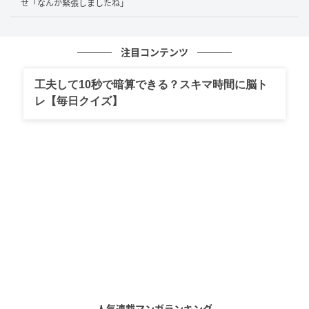
せ「なんか緊張しましたね」
ないくらい」と即答。さらに「家を出たことは？」と
いう質問に対しては「こっちが出ていくんですか」と
注目コンテンツ
さんまさんにツッコまれ、梅沢さん自身が「大体1週間
ぐらいは空けますね」と“家出スタイル”を披露。池田
工夫して10秒で暗算できる？スキマ時間に脳ト
さんも「そうですね」とうなずき、観客からは驚きと
レ【毎日クイズ】
笑いが。
池田さんは「私、こういう夫と結婚したので心理学を
やりまして。カウンセラーになったんです。本当は自
分のために」と、自身の学びの原動力になったのは夫
の“クセ強キャラ”だったと明かします。これに対し梅沢
さんは「あのな、全国放送なんだ…」とやさしく制止
し、番組中は終始和やかムード。掛け合いの絶妙さに
は、長年連れ添った夫婦ならではの空気感を感じられ
ました。
人気連載マンガランキング