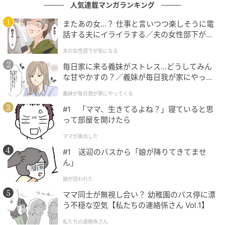
人気連載マンガランキング
またあの女…？ 仕事と言いつつ楽しそうに電
話する夫にイライラする／夫の女性部下が気
ウーマンエキサイト
になる（1）【夫婦の危機 まんが】
夫の女性部下が気になる
毎日家に来る義妹がストレス…どうしてみん
な甘やかすの？／義妹が毎日我が家にやって
くる（1）【義父母がシンドイんです！ まん
義妹が毎日我が家にやってくる
が】
#1 「ママ、生きてるよね？」寝ていると思
って部屋を開けたら
ママが家出した
#1 送迎のバスから「娘が降りてきてませ
ん」
娘が拐われた
ママ同士が無視し合い？ 幼稚園のバス停に漂
う不穏な空気【私たちの連絡係さん Vol.1】
私たちの連絡係さん