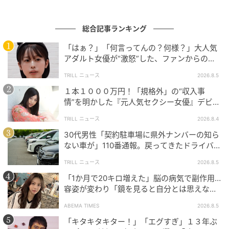
総合記事ランキング
「はぁ？」「何言ってんの？何様？」大人気
ウーマンエキサイト
アダルト女優が“激怒”した、ファンからの
【質問】とは
TRILL ニュース
2026.8.5
１本１０００万円！「規格外」の“収入事
情”を明かした『元人気セクシー女優』デビュ
ー作が“１０万本”を記録した逸材
TRILL ニュース
2026.8.4
30代男性「契約駐車場に県外ナンバーの知ら
ない車が」110番通報。戻ってきたドライバー
の“言い分”に「口論になった」
TRILL ニュース
2026.8.5
「1か月で20キロ増えた」脳の病気で副作用…
容姿が変わり「鏡を見ると自分とは思えなか
った」壮絶な闘病生活明かす
ABEMA TIMES
2026.8.5
「キタキタキター！」「エグすぎ」１３年ぶ