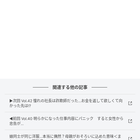
ウーマンエキサイト
関連する他の記事
▶︎次回 Vol.42 憧れの社長は詐欺師だった…お金を返して欲しくて向
かった先は!?
◀︎前回 Vol.40 明らかになった仕事内容にパニック すると女性から
忠告が…
娘同士が同じ洋服…本当に偶然？母親がおそろいに込めた意味＜ま