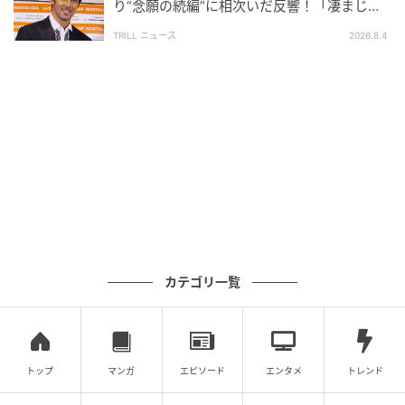
り“念願の続編”に相次いだ反響！「凄まじく
面白い」“賞 総なめ”『伝説級ドラマ』
TRILL ニュース
2026.8.4
ウーマンエキサイト
カテゴリ一覧
トップ
マンガ
エピソード
エンタメ
トレンド