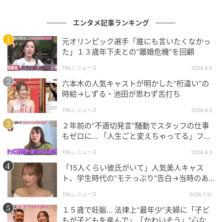
［配信日時］2025年9月28日
［出演者］MC：アンミカ、若槻千夏、藤森慎吾、平祐
エンタメ記事ランキング
奈
［番組URL］
https://abema.tv/video/episode/90-
元オリンピック選手「誰にも言いたくなかっ
た」１３歳年下夫との“離婚危機”を回顧
1849_s2_p6
TRILL ニュース
2026.8.5
(C)AbemaTV, Inc.
六本木の人気キャストが明かした“桁違い”の
時給→しずる・池田が思わず舌打ち
次の記事
TRILL ニュース
2026.8.5
#1 夫の「元不倫相手」から、１通の手紙が
２年前の“不適切発言”騒動でスタッフの仕事
届きました。
もゼロに… 「人生ごと変えちゃってる」フワ
ちゃんが語る新たな決意とは
TRILL ニュース
2026.8.3
の記事をもっとみる
「15人くらい彼氏がいて」人気美人キャス
ト、学生時代の“モテっぷり”告白→当時のあ
だ名明かし「モテてるわ」の声
TRILL ニュース
2026.7.31
１５歳で妊娠… 法律上“最年少”夫婦に「子ど
もが子どもを産んで」「かわいそう」“心ない