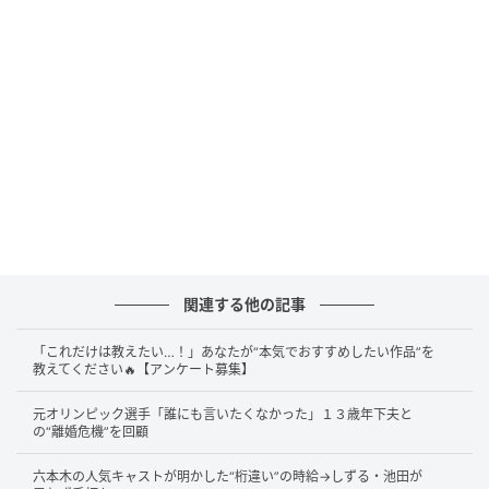
(C)AbemaTV, Inc.
続けて、「妻に関しては関係ないですね」「『こっち
向け』って言われて…」とそれまでとは真逆の関係性で
あることを明かすと、「へー！」「いいですね！」と
反応するスタジオ。「『まだ同業者の女優さんとかモ
デルさんとか出会えるとか思ってるよね？顔に出て
る。きっしょ』って言われて…」と妻から言われたまさ
かの発言に、スタジオの女性陣も「はっきりして
る！」「男前！」と改めて驚きの声を上げます。
関連する他の記事
「これだけは教えたい…！」あなたが“本気でおすすめしたい作品”を
教えてください🔥【アンケート募集】
元オリンピック選手「誰にも言いたくなかった」１３歳年下夫と
の“離婚危機”を回顧
六本木の人気キャストが明かした“桁違い”の時給→しずる・池田が