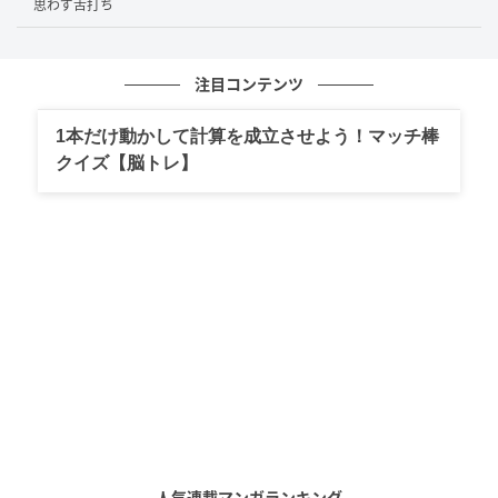
思わず舌打ち
注目コンテンツ
(C)AbemaTV, Inc.
1本だけ動かして計算を成立させよう！マッチ棒
クイズ【脳トレ】
「ここにこんなに思ってる人間がいるんだからってグ
イってされて…ハイ！って」と締めくくると、ゲストと
して登場した婚活アドバイザー・植草美幸さんは、
「年齢の差がありましたっけ？」と藤森さんに質問。
藤森さんが自身の妻の年齢が“15歳下”であることを明
かすと、植草さんは「40歳過ぎて、15歳年下の人と結
婚したい人ってわんさかいらっしゃるけど、相当な財
力がないとダメです」と断言。
人気連載マンガランキング