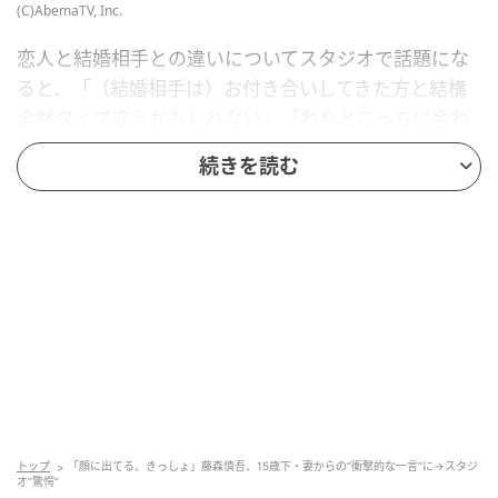
(C)AbemaTV, Inc.
恋人と結婚相手との違いについてスタジオで話題にな
ると、「（結婚相手は）お付き合いしてきた方と結構
全然タイプ違うかもしれない」「わりとこっちに合わ
せてくれたりだとか、こっちのペースだったりとかっ
続きを読む
ていう、我慢したり無理をさせてきてしまっただろう
なって」と結婚以前の恋愛観について明かす藤森さ
ん。
トップ
「顔に出てる。きっしょ」藤森慎吾、15歳下・妻からの“衝撃的な一言”に→スタジ
オ“驚愕”