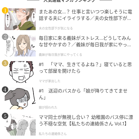
またあの女…？ 仕事と言いつつ楽しそうに電
話する夫にイライラする／夫の女性部下が気
になる（1）【夫婦の危機 まんが】
夫の女性部下が気になる
毎日家に来る義妹がストレス…どうしてみん
な甘やかすの？／義妹が毎日我が家にやって
くる（1）【義父母がシンドイんです！ まん
(C)AbemaTV, Inc.
義妹が毎日我が家にやってくる
が】
#1 「ママ、生きてるよね？」寝ていると思
“少数派”であるという厳しい意見に、藤森さんは
って部屋を開けたら
「『武勇伝、武勇伝』でね、頑張って貯金してきたん
ママが家出した
で」と自身の財力に照れつつ言及。これにはMC陣も、
#1 送迎のバスから「娘が降りてきてませ
「（藤森さんは）財力ありました！」と反応し、スタ
ん」
ジオは改めて笑いに包まれました。
娘が拐われた
ママ同士が無視し合い？ 幼稚園のバス停に漂
Girl or Lady Season2
う不穏な空気【私たちの連絡係さん Vol.1】
＃6 「好き」じゃなくても結婚できる？
私たちの連絡係さん