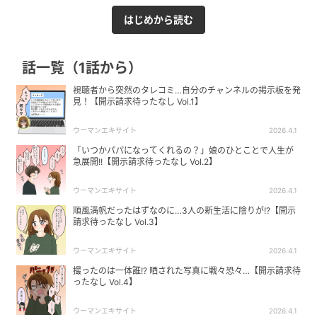
はじめから読む
話一覧（1話から）
視聴者から突然のタレコミ…自分のチャンネルの掲示板を発
見！【開示請求待ったなし Vol.1】
ウーマンエキサイト
2026.4.1
「いつかパパになってくれるの？」娘のひとことで人生が
急展開!!【開示請求待ったなし Vol.2】
ウーマンエキサイト
2026.4.1
順風満帆だったはずなのに…3人の新生活に陰りが!?【開示
請求待ったなし Vol.3】
ウーマンエキサイト
2026.4.1
撮ったのは一体誰!? 晒された写真に戦々恐々…【開示請求待
ったなし Vol.4】
ウーマンエキサイト
2026.4.1