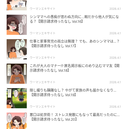
ウーマンエキサイト
2026.4.1
シンママへの愚痴が思わぬ方向に…暇だから他人が気にな
る？【開示請求待ったなし Vol.16】
ウーマンエキサイト
2026.4.1
仕事と家事育児の両立は無理？ でも、あのシンママは…？
【開示請求待ったなし Vol.17】
ウーマンエキサイト
2026.4.1
これが大人のマナー!? 匿名掲示板にのめり込むママ友【開
示請求待ったなし Vol.18】
ウーマンエキサイト
2026.4.1
隠し撮りも躊躇なし？ やがて家族の声も届かなくなり…
【開示請求待ったなし Vol.19】
ウーマンエキサイト
2026.4.1
悪口は処世術！ ストレス発散にもなって最高だったのに…
【開示請求待ったなし Vol.20】