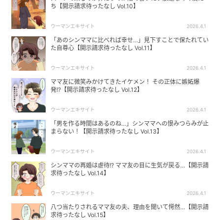
ち【開示請求待ったなし Vol.10】
ウーマンエキサイト
2026.4.1
「あのシンママに比べれば幸せ…」見下すことで保たれてい
た自尊心【開示請求待ったなし Vol.11】
ウーマンエキサイト
2026.4.1
ママ友に微笑みかけてきたイケメン！ その正体に嫉妬爆
発!?【開示請求待ったなし Vol.12】
ウーマンエキサイト
2026.4.1
「男を作る時間はあるのね…」シンママへの恨みつらみが止
まらない！【開示請求待ったなし Vol.13】
ウーマンエキサイト
2026.4.1
シンママの再婚は虐待!? ママ友の目に生気が戻る…【開示請
求待ったなし Vol.14】
ウーマンエキサイト
2026.4.1
八つ当たりされるママ友の夫、理由を聞いて愕然…【開示請
求待ったなし Vol.15】