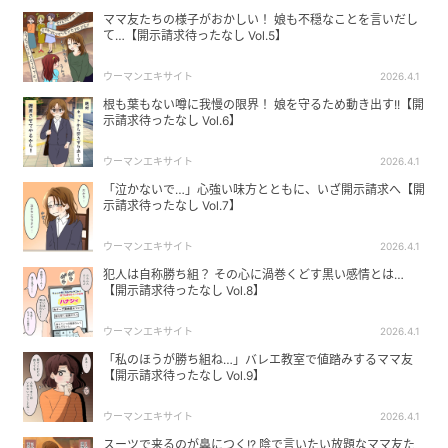
ママ友たちの様子がおかしい！ 娘も不穏なことを言いだし
て…【開示請求待ったなし Vol.5】
ウーマンエキサイト
2026.4.1
根も葉もない噂に我慢の限界！ 娘を守るため動き出す!!【開
示請求待ったなし Vol.6】
ウーマンエキサイト
2026.4.1
「泣かないで…」心強い味方とともに、いざ開示請求へ【開
示請求待ったなし Vol.7】
ウーマンエキサイト
2026.4.1
犯人は自称勝ち組？ その心に渦巻くどす黒い感情とは…
【開示請求待ったなし Vol.8】
ウーマンエキサイト
2026.4.1
「私のほうが勝ち組ね…」バレエ教室で値踏みするママ友
【開示請求待ったなし Vol.9】
ウーマンエキサイト
2026.4.1
スーツで来るのが鼻につく!? 陰で言いたい放題なママ友た