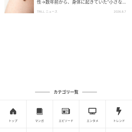
性→数年前から、身体に起きていた“小さな異
変”に「あのとき受診していれば…」
TRILL ニュース
2026.8.7
カテゴリ一覧
トップ
マンガ
エピソード
エンタメ
トレンド
ウーマンエキサイト