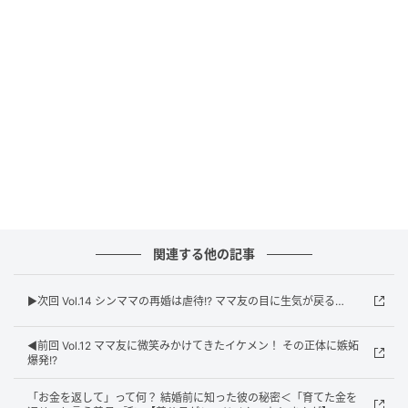
関連する他の記事
▶︎次回 Vol.14 シンママの再婚は虐待!? ママ友の目に生気が戻る…
ウーマンエキサイト
◀︎前回 Vol.12 ママ友に微笑みかけてきたイケメン！ その正体に嫉妬
爆発!?
「お金を返して」って何？ 結婚前に知った彼の秘密＜「育てた金を