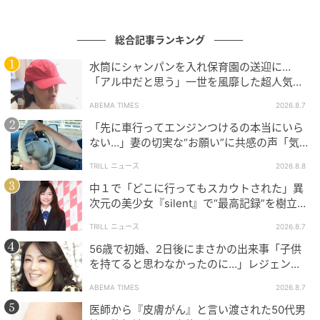
総合記事ランキング
水筒にシャンパンを入れ保育園の送迎に…
「アル中だと思う」一世を風靡した超人気タ
レント、酒漬けだった日々を告白
ABEMA TIMES
2026.8.7
「先に車行ってエンジンつけるの本当にいら
ない…」妻の切実な“お願い”に共感の声「気
づかないんですよね…」
TRILL ニュース
2026.8.8
中１で「どこに行ってもスカウトされた」異
次元の美少女『silent』で“最高記録”を樹立し
た「反則級」の【トップ女優】
TRILL ニュース
2026.8.7
56歳で初婚、2日後にまさかの出来事「子供
を持てると思わなかったのに…」レジェンド
美魔女が当時の心境を告白
ウーマンエキサイト
ABEMA TIMES
2026.8.7
医師から『皮膚がん』と言い渡された50代男