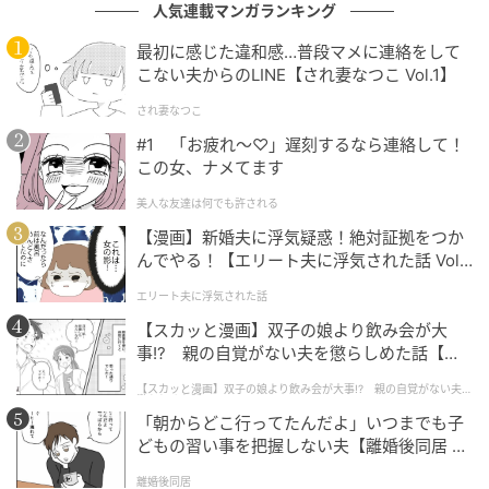
人気連載マンガランキング
最初に感じた違和感…普段マメに連絡をして
こない夫からのLINE【され妻なつこ Vol.1】
され妻なつこ
#1 「お疲れ〜♡」遅刻するなら連絡して！
この女、ナメてます
美人な友達は何でも許される
【漫画】新婚夫に浮気疑惑！絶対証拠をつか
んでやる！【エリート夫に浮気された話 Vol.
1】
エリート夫に浮気された話
【スカッと漫画】双子の娘より飲み会が大
事!? 親の自覚がない夫を懲らしめた話【第1
話】
【スカッと漫画】双子の娘より飲み会が大事!? 親の自覚がない夫を
懲らしめた話
ウーマンエキサイト
「朝からどこ行ってたんだよ」いつまでも子
どもの習い事を把握しない夫【離婚後同居 Vo
l.1】
離婚後同居