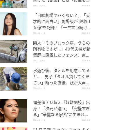
ぐのって大変」
TRILL ニュース
2026.8.6
「日曜劇場ヤバくない？」「天
才的に面白い」劇場版が“興収１
５億”を記録！「一生言い続け
る」放送後も続く“切望の声”
TRILL ニュース
2026.8.5
隣人「そのブロック塀、うちの
所有物ですが…」40代夫婦が新
築庭に設置したフェンス、直後
に迫られた"顛末"
TRILL ニュース
2026.8.6
水遊び後、タオルを用意してる
と… 男子「タオル貸してくだ
さい」断った直後、親が大声で
放った一言に絶句
TRILL ニュース
2026.8.6
偏差値７０超え『超難関校』出
身！「次元が違う」「完璧すぎ
る」“華麗なる家系”に生まれた
【規格外の逸材】
TRILL ニュース
2026.8.5
“１日７回”スカウトされた【バ