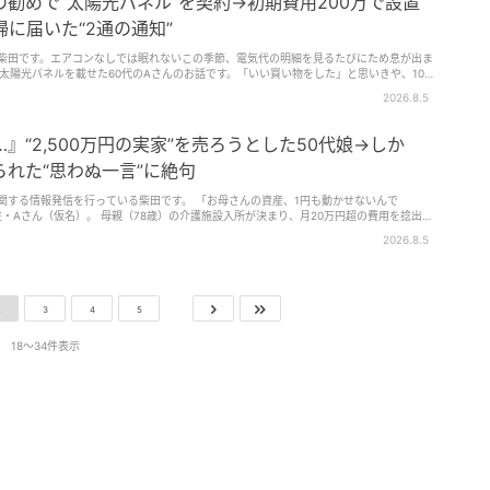
勧めで“太陽光パネル”を契約→初期費用200万で設置
婦に届いた“2通の通知”
る柴田です。エアコンなしでは眠れないこの季節、電気代の明細を見るたびにため息が出ま
太陽光そのものが悪いという話ではなく、「見るべき数字が違っていた」という失敗談で
2026.8.5
』“2,500万円の実家”を売ろうとした50代娘→しか
れた“思わぬ一言”に絶句
っている柴田です。 「お母さんの資産、1円も動かせないんで
設入所が決まり、月20万円超の費用を捻出す
売却しようとした矢先のことでした。不動産会社からは「お母様の意思確認ができないと売
2026.8.5
能力がないと、預金の引き出しはお断りしています」。母の口座には1,000万円超の預
認知症による資産凍結（デッドロ
気なうち」だからこそできる有効な事前対策について詳しく解説します。
2
3
4
5
18〜34件表示