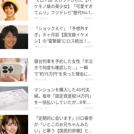
ケモノ級の美少女】「可愛すぎ
てムリ」フジテレビ“歴代No.1
作”で輝いた『美人女優』
TRILL ニュース
2026.8.6
「ショックえぐ」「予想外す
ぎ」８ヶ月前【国宝級イケメ
ン】の“電撃婚”にロス続出！興
収“９５億超え”シリーズで輝い
TRILL ニュース
2026.8.5
た逸材
寝台列車を予約した女性「半泣
きで何度も確認した…」一瞬
で“約15万円”を失った理由に
「膝から崩れ落ちました」
TRILL ニュース
2026.8.5
マンションを購入した40代夫
婦。毎年「固定資産税14万円」
を一括払いしていたが…6年
後、役所から届いた“1通の通
TRILL ニュース
2026.8.5
知”に絶句
「定期的に会います」川口春奈
が「いとこのお兄ちゃんみた
い」と慕う【国民的俳優】と