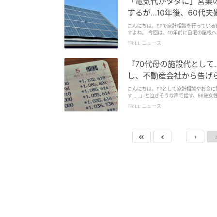
「電気代がタダに」営業の
するが…10年後、60代夫
こんにちは。FPで家計相談を行ってい
すよね。 今回は、10年前に自宅の屋根へ太陽光パネルを載せた60代のAさんのお話です。「いい買い物をした」と思いきや、10
年後に届いたのはまさかの見積書2枚。
TRILL ニュース
す。
『70代母の施設代として…
し、不動産会社から告げら
こんにちは。FPとして家計相談やお金に関する情報発信を行
す……」と泣きそうな声で話す、56歳女性・Aさん（仮名）。 母親（78歳）の介護施
るために実家（評価額2,500万円）を
TRILL ニュース
れません」。銀行に行けば「ご本人の判断
金があるのに動かせず、Aさんは途方に暮れたのです。 今回は、資産があるのに使えなくなる「
ック）」と、後悔しないために「親が元
1