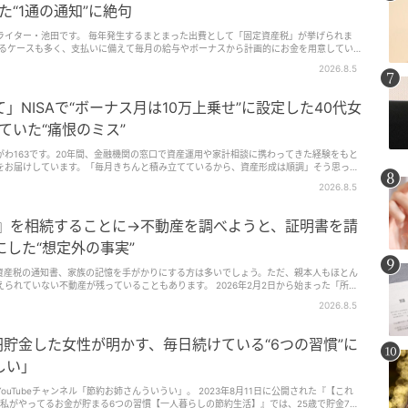
収約370万〜770万円の区分に該当します。この区分では、2026年8月から自己負担上限
た“1通の通知”に絶句
の自己負担上限額が引き上げられる現行の月ごとの上限額は、次の計算式です。80,100
6年8月からは、次の計算式になります。85,800円＋（医療費−286,000円）×1％たとえば、
った出費として「固定資産税」が挙げられま
を見てみましょう。現行では、自己負担の目安は87,430円です。2026年8月以降は、自
つまり、月あたり5,510円の負担増となります。突然の入院や手術で医療費がかかった場
します。【2】年間上限が新設される（＝長期治療なら負担減）今回の改正で大きなポイ
2026.8.5
スも。 今回は、新築マンションの購入から6年後、固定資産
。年間とは、8月から翌年7月までの12カ月間を指します。年収約370万〜770万円の区
ます。
ば、がん治療や慢性疾患などで毎月高額療養費の対象になる場合、月ごとに上限まで支払っ
NISAで“ボーナス月は10万上乗せ”に設定した40代女
、それ以上の医療費負担が抑えられる仕組みです。これにより、毎月の治療が続く人、高額
帯などは、年間の負担が抑えられる可能性があります。【3】多数回該当は据え置き（＝
ていた“痛恨のミス”
、直近12カ月で3回以上、高額療養費に該当した場合、4回目以降の上限額が下がる仕
分では、多数回該当の上限額は44,400円で据え置きとなります。つまり、長期治療の人に
わ163です。20年間、金融機関の窓口で資産運用や家計相談に携わってきた経験をもと
りの上限で治療を続けられるという安心材料になります。まとめ2026年8月からの高額
をお届けしています。「毎月きちんと積み立てているから、資産形成は順調」そう思って
負担上限額は一部引き上げられます。一方で、新たに年間上限が設けられるため、長期に
。今回は、積立の設定を見直していなかった40代女性Aさんのエピソードをご紹介しま
間の負担が抑えられる可能性があります。健康保険をはじめ、年金、介護、雇用保険な
2026.8.5
ることがあります。大切な自分や家族にどう影響するのかを知っておくことは、家計を守
きっかけに、マネーリテラシーを少しずつ高めていきましょう。
家』を相続することに→不動産を調べようと、証明書を請
にした“想定外の事実”
資産税の通知書、家族の記憶を手がかりにする方は多いでしょう。ただ、親本人もほとん
動産が残っていることもあります。 2026年2月2日から始まった「所有
た人が所有権の登記名義人として記録されている不動産を、一覧で確認しやすくなりまし
2026.8.5
っていたところ、約180キロ離れた県外の山林3筆が見つかった事例を紹介します。
円貯金した女性が明かす、毎日続けている“6つの習慣”に
しい」
ル「節約お姉さんういうい」。 2023年8月11日に公開された『【これ
す私がやってるお金が貯まる6つの習慣【一人暮らしの節約生活】』では、25歳で貯金700