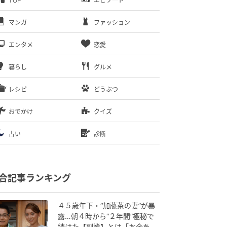
TOP
エピソード
マンガ
ファッション
エンタメ
恋愛
暮らし
グルメ
レシピ
どうぶつ
おでかけ
クイズ
占い
診断
合記事ランキング
４５歳年下・“加藤茶の妻”が暴
露…朝４時から“２年間”極秘で
続けた【副業】とは「お金を稼