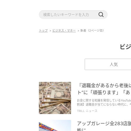
トップ
ビジネス・マネー
新着（2ページ目）
ビ
人気
『退職金があるから老後
ト”に「頑張ります」「
お金に関する知識を発信しているYouTubeチャンネル「両学
割減】退職金が当てにならない時代に、今
というニュースをもとに、インフレ時代の資産形成について解説
TRILL ニュース
る人も少なくないかもしれません。しかし、
内容をもとに、退職金の現状とインフレ
アップガレージ全283店
能に