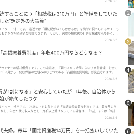
2026.8.6
を相続することに→「相続税は310万円」と準備をしていた
した“想定外の大誤算”
いくらかかるか」を簡単に調べられるサイトも
きます。 しかし、実際の相続税の計算は複雑な点も多く、相
の相続税の計算とは異なる算出式が適用されるケースも。 今回は、兄の遺産6,0
2026.8.6
加算”となった女性の事例を紹介します。
！「高額療養費制度」年収400万円ならどうなる？
プランナーの稲村優貴子です。この連載は、『朝のスキマ時間に学ぶ♪家計管理・お金の
26年8月から、健康保険の仕組みのひとつである「高額療養費制度」が見直されます。高
払った医療費が高額になったとき、一定額を超えた分が支給される仕組みです。対象とな
2026.8.6
す。通常は3割負担の部分が対象ですが、年齢などにより1割、2割負担の場合もありま
医療の技術料など、健康保険の対象外となる費用は、高額療養費制度の対象にはなりませ
費制度の自己負担上限額が見直されます。月ごとの負担はやや増える一方で、新たに「年間
費が1割になる」と安心していたが…1年後、自治体から
て治療を受ける人の負担は抑えられるケースがあります。今回は、年収400万円の方を例
説します。高額療養費制度は年収によって上限額が変わる高額療養費制度の自己負担上限
代娘が絶句したワケ
年収が高い人ほど上限額は高く、年収が低い人ほど上限額は低く設定されています。70歳
年7月までの主な目安は次の通りです。年収の目安（区分）月ごとの上限額多数回該当年間上限
する「後期高齢者医療制度」では、医療費の自
,000円）×1％140,100円168万円約770万〜約1,160万円179,100円＋（医療費−597,000
70万円85,800円＋（医療費−286,000円）×1％44,400円53万円〜約370万円61,500円4
2026.8.6
0円24,600円29万円「多数回該当」とは、直近12カ月の間に高額療養費に3回以上該当した場
下がる仕組みです。今回新しく設けられるのが「年間上限」です。朝時間.jp年間上限の
します。
カ月です。1月から12月ではない点に注意しましょう。長期にわたって医療費の負担がある
代夫婦。毎年「固定資産税14万円」を一括払いしていた
られる可能性があります。年収400万円の場合はどう変わる？厚生労働省の区分では、年