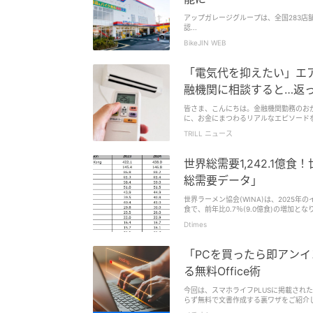
アップガレージグループは、全国283店舗
認...
BikeJIN WEB
「電気代を抑えたい」エア
融機関に相談すると…返っ
皆さま、こんにちは。金融機関勤務のおが
に、お金にまつわるリアルなエピソード
張ったのに、思ったほど下がらない——
TRILL ニュース
世界総需要1,242.1億
総需要データ」
世界ラーメン協会(WINA)は、2025
食で、前年比0.7％(9.0億食)の増加と
Dtimes
「PCを買ったら即アン
る無料Office術
今回は、スマホライフPLUSに掲載された記
らず無料で文書作成する裏ワザをご紹介