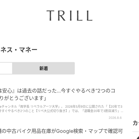
ジネス・マネー
新着
は安心』は過去の話だった…今すぐやるべき“2つのコ
ありがとうございます」
長 リベラルアーツ大学」。 2026年5月9日に公開された『【20年で3
すぐやるべき2つのこと【リベ大公式切り抜き】』では、「退職金20年で3割目減り」
していました。 「退職金があるから老後は大丈夫」と考えてい
2026.8.6
両学長は「今後は退職金だけを頼りにするのは危険」と話しています。 今回は動画の
カ
時代に必要なお金との向き合い方について紹介します。
舗の中古バイク用品在庫がGoogle検索・マップで確認可