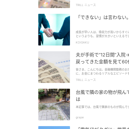
万円を達成したういういさんが、現在も続けている「
TRILL ニュース
日で大きく増えるものではなく、毎日の
貯まる6つの習慣』を見ていきましょう
「できない」は言わない
成長が早い人は、吸収力が高いからすぐ
というよりも、習慣が大きいといえるで
の考え方や行動に共通していることについて
KOIGAKU
夫が手術で“12日間”入
戻ってきた金額を見て60
皆さま、こんにちは。金融機関勤務のおが
に、お金にまつわるリアルなエピソード
思っていたのに、戻ってきた金額を見て
TRILL ニュース
ソードをご紹介します。
台風で隣の家の物が飛ん
は
本記事では、台風で隣家のものが飛んで
grape