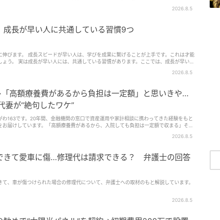
お金が貯まる6つの習慣」を紹介しています。 ういういさんは、「お金は一
2026.8.5
積み重ねが将来の貯金につながる」と話しています。 今回は、動画で紹介された『お金が
。
。成長が早い人に共通している習慣9つ
に伸びます。 成長スピードが早い人は、学びを成果に繋げることが上手です。これは才能
しょう。 実は成長が早い人には、共通している習慣があります。ここでは、成長が早い人
解説します。 &nbsp;
2026.8.5
院→「高額療養費があるから負担は一定額」と思いきや…
代妻が“絶句したワケ”
わ163です。20年間、金融機関の窓口で資産運用や家計相談に携わってきた経験をもと
をお届けしています。「高額療養費があるから、入院しても負担は一定額で収まる」そう
驚いた——今回は、夫の入院費をめぐって想定外の出費に直面した60代女性Aさんのエピ
2026.8.5
できて愛車に傷…修理代は請求できる？ 弁護士の回答
きて、車が傷つけられた場合の修理代について、弁護士への取材のもと解説しています。
2026.8.5