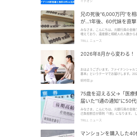
イチオシ
兄の死後“6,000万円”
が…1年後、60代妹を直撃
みなさま、こんにちは。元銀行員の金融ライター・池田です。 最近では「相続税が
増えており、遺産額と相続人の人数からおおまかな相続税額を把握で
続人の続柄や遺産の種類などの条件により、通常
TRILL ニュース
00万円を相続した結果、相続税が“2割
2026年8月から変わる
おはようございます。ファイナンシャル
基本』というテーマでお届けします。20
額療養費制度とは、医療機関や薬局で支
朝時間.jp
るのは、健康保険が適用される医療費で
す。朝時間.jp一方で、自由診療や先進
ん。2026年8月からは、この高額療養
75歳を迎える父→「医療
上限」が設けられるため、長期にわたっ
に、どのように変わるのかを具体的に解
届いた“1通の通知”に50
額は、年齢や所得によって変わります。
未満の場合、2026年8月から2027
みなさま、こんにちは。元銀行員の金融ライター・池田です。 75歳以上を対象と
約1,160万円〜270,300円＋（医療費−901
己負担割合が原則「1割」になります。 しかし、年金や就労収入などを一定額以上受け取っている場合は、「2割」または「3割」
円）×1％93,000円111万円約370万〜約7
負担となるケースも。 「一部の高所得者だけが該当する話だろう」と考える人も多いですが、2割負担は一般的な年金のみでも十
TRILL ニュース
4,400円53万円住民税非課税36,90
分に当てはまる可能性があります。 今回は、75歳を迎える父の医療費が「1割」になると安心していたものの、実際には「2割」
合、4回目以降の自己負担上限額がさらに
負担となってしまった女性の事例を紹介
期間は、毎年8月から翌年7月までの12
マンションを購入した40
方にとっては、1年間で見ると負担が抑え