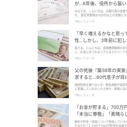
収400万円の方は、70歳未満の場合、年
が…6年後、役所から届い
額が次のように変わります。【1】月ごと
円＋（医療費−267,000円）×1％202
みなさま、こんにちは。元銀行員の金融ライター・池田です。 毎年発生するまとま
保険診療で医療費が100万円かかった場合
す。 固定資産税は10万円以上の金額となるケースも多く、支払いに備えて毎月の給与やボーナスから計画的にお金を用意してい
己負担の目安が92,940円となります。
る人も多いのではないでしょうか。 しかし、新築住宅を購入したばかりの場合は注意が必要です。新築時の固定資産税額を基準に
合、月の負担が増えることは家計に影響
TRILL ニュース
家計管理をしていると、思わぬ負担増に頭を悩ませることになるケー
ントとなるのが、「年間上限」の新設です
税の増額に苦しんだ女性の事例を紹介し
分では、年間上限は53万円です。例え
「早く増えるかなと思って」
ても、年間合計が53万円に達した後は
な薬を使う人、家族で医療費が重なる世
性…しかし、3年前に犯し
長期治療の人は現状維持）多数回該当とは
組みです。年収約370万〜770万円の区
皆さま、こんにちは。金融機関勤務のおが
とっては、4回目以降の負担はこれまで通
に、お金にまつわるリアルなエピソード
療養費制度の見直しでは、月ごとの自己
いたのに、あるとき履歴を見て気づいた
わたって治療を受ける人にとっては、年
TRILL ニュース
す。
ど、私たちに身近な社会保険は変更され
るうえでとても大切です。制度の変更を
父の死後『築38年の実
求すると…60代息子が目
相続財産を調べるとき、預金通帳や固定
ど意識していなかった土地や、家族に伝えられていない不
不動産記録証明制度」により、亡くなっ
TRILL ニュース
た。今回は、実家以外に不動産はないと思
「お金が貯まる」700万
「本当に尊敬」「素晴ら
節約や貯金・投資について発信しているYouTubeチャンネ
やるだけ！】20代で1000万貯金を目指