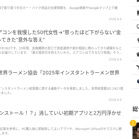
で取り扱う中古カー・バイク用品の在庫情報を、Google検索やGoogleマップ上で確
2026.8.6
コンを我慢した50代女性→“思ったほど下がらない”金
てきた”意外な答え”
わ163です。20年間、金融機関の窓口で資産運用や家計相談に携わってきた経験をもと
をお届けしています。「夏の電気代を抑えたいから、エアコンはできるだけ我慢」そう頑
今回は、夏の節約に励んでいた50代女性Aさんのエピソードをご紹介します。
2026.8.6
食！世界ラーメン協会「2025年インスタントラーメン世界
年のインスタントラーメン総需要に関する最新データを発表しました。世界総需要は1,242.1億
なりました。
2026.8.6
総
インストール！？」消していい初期アプリと2万円浮かせ
事を参考に、PC購入後に即削除してよいアプリや、Microsoft Officeのサブスクに頼
します。