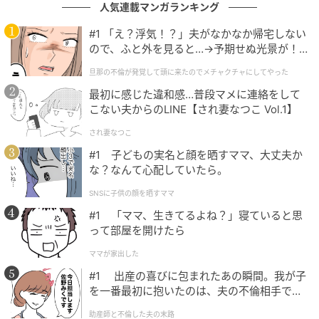
人気連載マンガランキング
#1 「え？浮気！？」夫がなかなか帰宅しない
ので、ふと外を見ると…→予期せぬ光景が！
｜旦那の不倫が発覚して頭に来たのでメチャ
旦那の不倫が発覚して頭に来たのでメチャクチャにしてやった
クチャにしてやった
最初に感じた違和感…普段マメに連絡をして
こない夫からのLINE【され妻なつこ Vol.1】
され妻なつこ
#1 子どもの実名と顔を晒すママ、大丈夫か
な？なんて心配していたら。
SNSに子供の顔を晒すママ
#1 「ママ、生きてるよね？」寝ていると思
って部屋を開けたら
（画像＝映画『過速スキャンダル』／トイレットピクチャーズ）
ママが家出した
#1 出産の喜びに包まれたあの瞬間。我が子
なお、パク・ボヨンはDisney+オリジナルシリーズ
を一番最初に抱いたのは、夫の不倫相手でし
『ゴールドランド』、『未知のソウル』（Netflixで配
た。
助産師と不倫した夫の末路