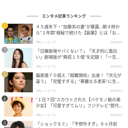
信中）、Netflixシリーズ『今日もあなたに太陽を ～精
神科ナースのダイアリー～』、映画『コンクリート・
エンタメ記事ランキング
ユートピア』などを通じて、多彩な役柄に挑戦し、演
技の幅を広げてきた。
４５歳年下・“加藤茶の妻”が暴露…朝４時か
ら“２年間”極秘で続けた【副業】とは「お金
そんな彼女が久しぶりにロマンティックコメディの新
を稼ぐのって大変」
TRILL ニュース
2026.8.6
作を選んだことに加え、カン・ヒョンチョル監督との
「日曜劇場ヤバくない？」「天才的に面白
18年ぶりの再タッグによって、変わらぬ愛らしい魅力
い」劇場版が“興収１５億”を記録！「一生言
をどのように見せてくれるのかにも期待が高まってい
い続ける」放送後も続く“切望の声”
TRILL ニュース
2026.8.5
る。
偏差値７０超え『超難関校』出身！「次元が
違う」「完璧すぎる」“華麗なる家系”に生ま
（記事提供＝OSEN）
れた【規格外の逸材】
TRILL ニュース
2026.8.5
元記事で読む
“１日７回”スカウトされた【バケモノ級の美
少女】「可愛すぎてムリ」フジテレビ“歴代N
次の記事
o.1作”で輝いた『美人女優』
TRILL ニュース
2026.8.6
『チャングムの誓い』で文定王后を演じた元
「ショックえぐ」「予想外すぎ」８ヶ月前
女優パク・ジョンスク、芸能界引退後の現在