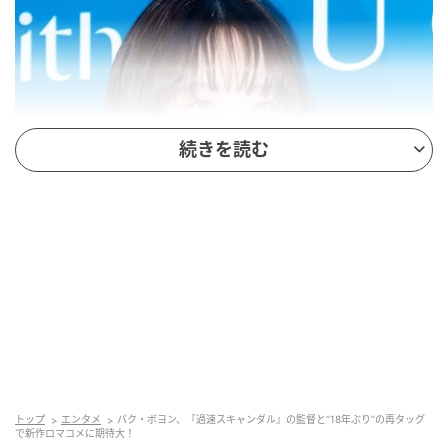
続きを読む
トップ
エンタメ
パク・ボヨン、『過速スキャンダル』の監督と“18年ぶり”の再タッグ
で新作ロマコメに期待大！