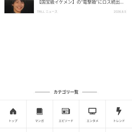
【国宝級イケメン】の“電撃婚”にロス続出！
とは…
興収“９５億超え”シリーズで輝いた逸材
TRILL ニュース
2026.8.5
の記事をもっとみる
カテゴリ一覧
トップ
マンガ
エピソード
エンタメ
トレンド