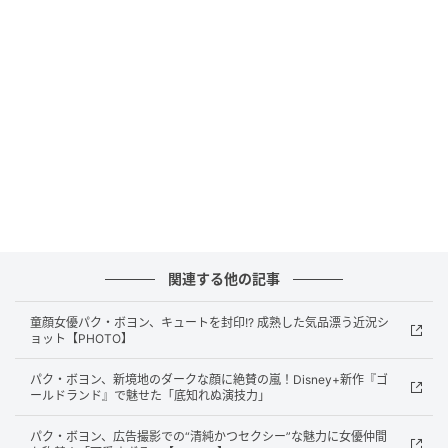
（写真提供＝OSEN）
さらに、本作は『過速スキャンダル』『サニー 永遠の
仲間たち』『タチャ～神の手～』『スウィング・キッ
ズ』『ハイファイブ』など、独自のユーモアあふれる
作品を手がけてきたカン・ヒョンチョル監督の新作と
して、大きな期待を集めている。
関連する他の記事
当時、子役出身ではあったものの、まだ無名に近かっ
たパク・ボヨンも、『過速スキャンダル』をきっかけ
童顔女優パク・ボヨン、キュートを封印!? 成熟した気品漂う近況シ
ョット【PHOTO】
に一躍スターダムへと駆け上がった。
パク・ボヨン、新境地のダークな顔に絶賛の嵐！Disney+新作『ゴ
その後、映画『私のオオカミ少年』やドラマ『ああ、
ールドランド』で魅せた「底知れぬ演技力」
私の幽霊さま』などで活躍し、“ポブリー（パク・ボヨ
パク・ボヨン、広告撮影での“清純かつセクシー”な魅力に女優仲間