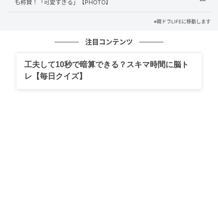
ン＋ラブリー）”と呼ばれる愛らしいイメージを確立。
も称賛！「可愛すぎる」【PHOTO】
自身にとって最初の全盛期を築いた。
※韓ドラLIFEに移動します
特に『あなたと一緒なら』は、カン・ヒョンチョル監
注目コンテンツ
督の新作であり、パク・ボヨンとカン監督が2008年の
映画『過速スキャンダル』以来18年ぶりに再会する作
工夫して10秒で暗算できる？スキマ時間に脳ト
品となることから、映画界全体の期待を集めている。
レ【毎日クイズ】