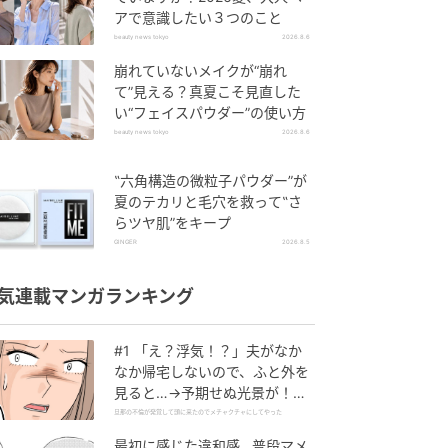
アで意識したい３つのこと
beauty news tokyo
2026.8.6
崩れていないメイクが“崩れ
て”見える？真夏こそ見直した
い“フェイスパウダー”の使い方
beauty news tokyo
2026.8.6
‟六角構造の微粒子パウダー”が
夏のテカリと毛穴を救って‟さ
らツヤ肌”をキープ
GINGER
2026.8.5
気連載マンガランキング
#1 「え？浮気！？」夫がなか
なか帰宅しないので、ふと外を
見ると…→予期せぬ光景が！｜
旦那の不倫が発覚して頭に来た
旦那の不倫が発覚して頭に来たのでメチャクチャにしてやった
のでメチャクチャにしてやった
最初に感じた違和感…普段マメ