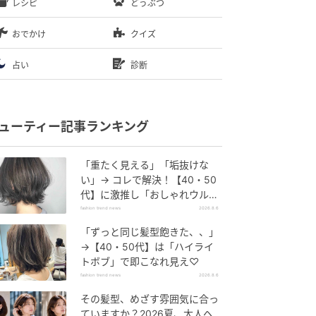
レシピ
どうぶつ
おでかけ
クイズ
占い
診断
ューティー記事ランキング
「重たく見える」「垢抜けな
い」→ コレで解決！【40・50
代】に激推し「おしゃれウル
フ」
fashion trend news
2026.8.6
「ずっと同じ髪型飽きた、、」
→【40・50代】は「ハイライ
トボブ」で即こなれ見え♡
fashion trend news
2026.8.6
その髪型、めざす雰囲気に合っ
ていますか？2026夏、大人ヘ