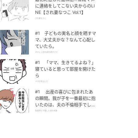
に連絡をしてこない夫からのLI
NE【され妻なつこ Vol.1】
され妻なつこ
#1 子どもの実名と顔を晒すマ
マ、大丈夫かな？なんて心配し
ていたら。
SNSに子供の顔を晒すママ
#1 「ママ、生きてるよね？」
寝ていると思って部屋を開けた
ら
ママが家出した
#1 出産の喜びに包まれたあ
の瞬間。我が子を一番最初に抱
いたのは、夫の不倫相手でし
た。
助産師と不倫した夫の末路