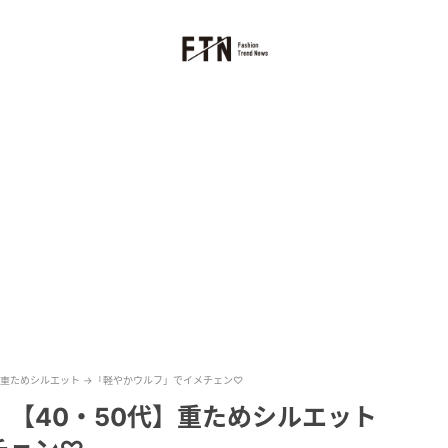
】重ためシルエット →「軽やかウルフ」でイメチェン♡
【40・50代】重ためシルエット