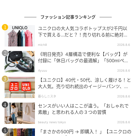
ファッション記事ランキング
ユニクロの大人気コラボトップスが2千円以
下で買える…だと？！売り切れる前に絶対買
い！
michill
2026.8.6
《明日発売》4層構造で便利な【バッグ】が
付録に「休日バッグの最適解」「500mlペッ
トボトルも入る」
4yuuu
2026.8.6
【ユニクロ】40代・50代、涼しく履ける！と
大人気。売り切れ続出のイージーパンツ、買
ってみた！
暮らしニスタ
2026.8.6
センスがいい人はここが違う。「おしゃれで
素敵」と思われる人の３つの習慣
beauty news tokyo
2026.8.6
「まさかの500円 → 即購入！ 」【ユニクロの