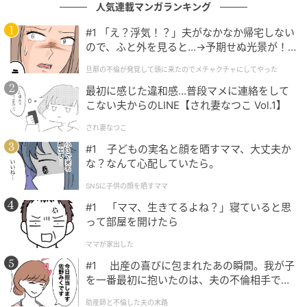
人気連載マンガランキング
#1 「え？浮気！？」夫がなかなか帰宅しない
ので、ふと外を見ると…→予期せぬ光景が！
｜旦那の不倫が発覚して頭に来たのでメチャ
旦那の不倫が発覚して頭に来たのでメチャクチャにしてやった
クチャにしてやった
最初に感じた違和感…普段マメに連絡をして
こない夫からのLINE【され妻なつこ Vol.1】
され妻なつこ
#1 子どもの実名と顔を晒すママ、大丈夫か
な？なんて心配していたら。
SNSに子供の顔を晒すママ
#1 「ママ、生きてるよね？」寝ていると思
って部屋を開けたら
ママが家出した
#1 出産の喜びに包まれたあの瞬間。我が子
を一番最初に抱いたのは、夫の不倫相手でし
た。
助産師と不倫した夫の末路