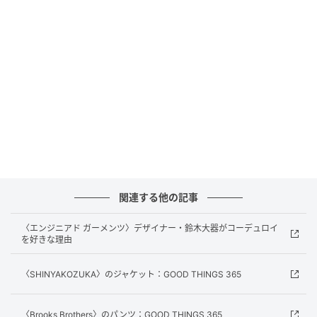
元記事で読む
次の記事
新体制のメンズは、ここから。〈LOEWE〉の
アノラック：Brutus Best Bets
の記事をもっとみる
関連する他の記事
〈エンジニアド ガーメンツ〉デザイナー・鈴木大器がコーデュロイ
を好きな理由
〈SHINYAKOZUKA〉のジャケット：GOOD THINGS 365
〈Brooks Brothers〉のパンツ：GOOD THINGS 365