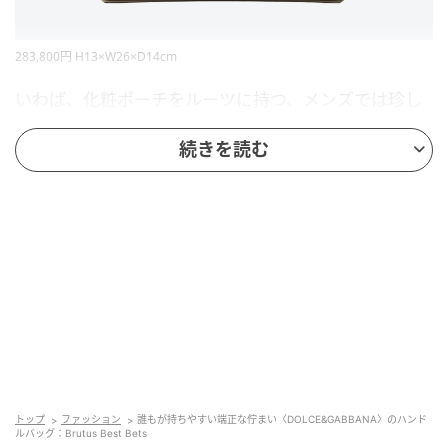
283,800円 H13×W26×D14cm
いわば、化粧ポーチをルーツに持つ、メンズでは珍し
いハンドルバッグ。〈ドルチェ＆ガッバーナ〉は、上
続きを読む
質なグレインレザーを使い、誰もが持ちやすい端正な
佇まいに仕立てた。ショルダーストラップとファスナ
ーの持ち手を南京錠で施錠できる仕様は見た目のアク
セントにもなり、どこへでも安心して持ち運べる。
Information
ドルチェ＆ガッバーナ／ドルチェ＆ガッバーナ ジャパ
ン
TEL：03-6833-6099
トップ
ファッション
誰もが持ちやすい端正な佇まい〈DOLCE&GABBANA〉のハンド
ルバッグ：Brutus Best Bets