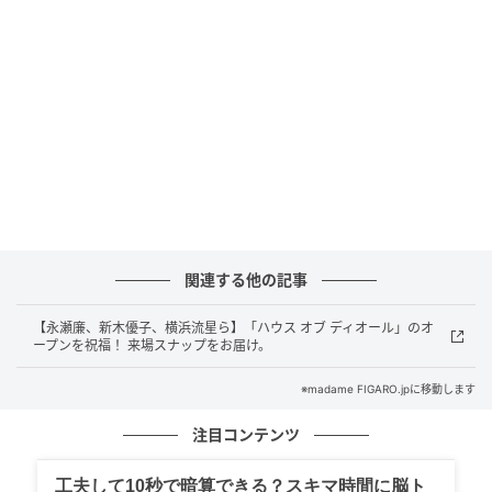
関連する他の記事
【永瀬廉、新木優子、横浜流星ら】「ハウス オブ ディオール」のオ
ープンを祝福！ 来場スナップをお届け。
※madame FIGARO.jpに移動します
注目コンテンツ
コレクションは8月5日より伊勢丹新宿店と阪急うめだ
本店でポップアップストアを同時開催し、先行販売を
工夫して10秒で暗算できる？スキマ時間に脳ト