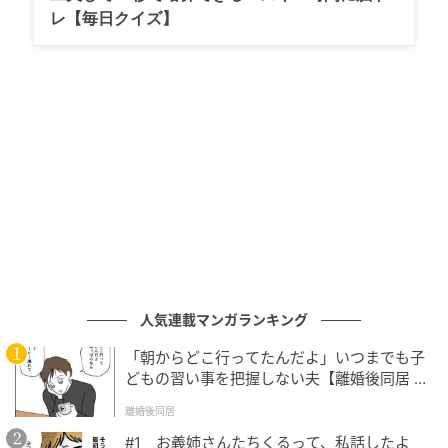
スタート。その後、8月19日にエトロ銀座本店、9月か
レ【毎日クイズ】
ら全国のエトロブティックと公式オンラインストアで
順次販売される予定だ。
人気連載マンガランキング
「朝からどこ行ってたんだよ」いつまでも子
どもの習い事を把握しない夫【離婚後同居 Vo
l.1】
離婚後同居
#1 お義姉さんたちくるって、私話したよ