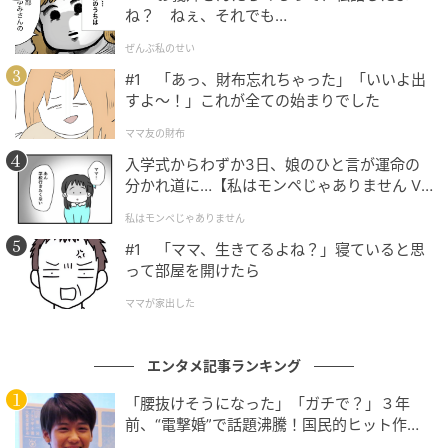
ね？ ねぇ、それでも…
ぜんぶ私のせい
#1 「あっ、財布忘れちゃった」「いいよ出
すよ〜！」これが全ての始まりでした
ママ友の財布
入学式からわずか3日、娘のひと言が運命の
分かれ道に…【私はモンペじゃありません Vo
コレクションの追加情報は7月15日と16日に公開され
l.1】
私はモンペじゃありません
る予定。エトロと髙橋海人が紡ぐ創造の旅が続いてゆ
#1 「ママ、生きてるよね？」寝ていると思
く。
って部屋を開けたら
問い合わせ先
ママが家出した
エトロ ジャパン
エンタメ記事ランキング
03-3406-2655
https://www.etro.com
「腰抜けそうになった」「ガチで？」３年
前、“電撃婚”で話題沸騰！国民的ヒット作
『逃げ恥』で異彩放った【国宝級イケメン】