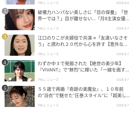
元記事で読む
TRILL ニュース
2026.8.6
破壊力ハンパない美しさに「目の保養」「世
次の記事
界一では？」目が離せない…『月9主演女優
（34歳）』“極上”美ショットがすごい
マリオン・コティヤールの登場に、ビアリッ
TRILL ニュース
2026.8.7
ツ映画祭が騒然。
江口のりこが夫婦役で共演→「友達いなさそ
う」と誘われ２０代から心を許す【意外な親
友芸人】とは？
の記事をもっとみる
TRILL ニュース
2026.8.7
わずか中３で発掘された【絶世の美少年】
『VIVANT』で“鮮烈”に輝いた「一線を画す」
イケメン俳優
TRILL ニュース
2026.8.7
５５歳で再婚『奇跡の美魔女』、１０年前
の“浴衣”で魅せた“圧巻スタイル”に「超美し
い」「うっとり」
TRILL ニュース
2026.8.7