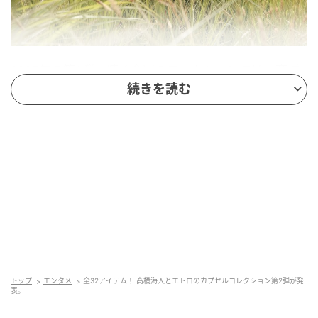
2025年の第1弾に続く今回のコレクションでは、髙橋
海人が新たに描き下ろした「波のペイズリー」と「涙
続きを読む
のペイズリー」のモチーフを軸に、ウエアやバッグ、
小物、テキスタイルアクセサリーなど全32アイテムを
展開。髙橋自身のワードローブを想起させるアイテム
ラインアップに、エトロのクラフトマンシップが美し
く融合する。
トップ
エンタメ
全32アイテム！ 髙橋海人とエトロのカプセルコレクション第2弾が発
表。