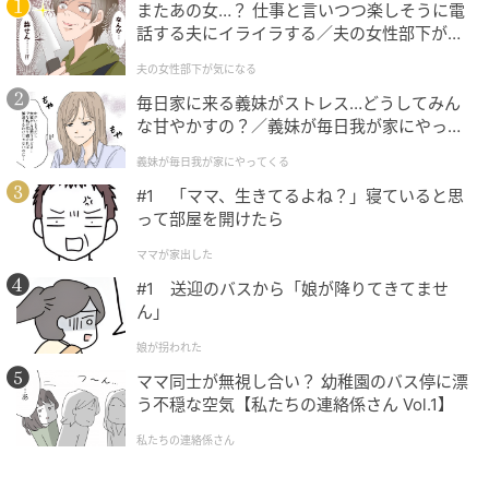
医療機関向けの製薬会社がつくる日焼け止めスプレ
またあの女…？ 仕事と言いつつ楽しそうに電
ー。完全ノンケミカルで、サンゴなどの海洋生態系へ
話する夫にイライラする／夫の女性部下が気
になる（1）【夫婦の危機 まんが】
の影響を配慮したリーフセーフ処方。新生児から大人
夫の女性部下が気になる
まで使えるやさしさで、お湯でオフできる。虫が嫌が
毎日家に来る義妹がストレス…どうしてみん
る精油を配合。
な甘やかすの？／義妹が毎日我が家にやって
くる（1）【義父母がシンドイんです！ まん
義妹が毎日我が家にやってくる
が】
《soil》の脱臭剤
#1 「ママ、生きてるよね？」寝ていると思
って部屋を開けたら
ママが家出した
#1 送迎のバスから「娘が降りてきてませ
ん」
娘が拐われた
ママ同士が無視し合い？ 幼稚園のバス停に漂
う不穏な空気【私たちの連絡係さん Vol.1】
私たちの連絡係さん