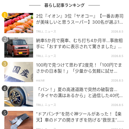
暮らし記事ランキング
2位『イオン』3位『ヤオコー』【一番お寿司
出典
FUDGE.jp
が美味しいと思うスーパー】300名が選ぶ1位
に「本格的な美味しさ」「食べ応えがある」
[H7×φ5.3cm] 各 ¥1210（ソイル）
TRILL ニュース
2026.8.5
納車5か月で廃車、むち打ち4か月半…事故相
珪藻土・炭・リサイクルアッシュと呼ばれる焼却灰を
手に「おすすめに表示されて驚きました」と
組み合わせた、高い消臭力を発揮する脱臭剤。風にさ
送った結末
TRILL ニュース
2026.8.5
らすことで再利用も可能。靴箱などの湿気がこもる場
100均で見つけて思わず2度見！「100円でま
所に置けば、吸湿効果も。エコでキュートなお品。
さかの日本製！」「少量から気軽に試せ
る！」
michill
2026.8.5
《KiU》のフーディ
「バン！」夏の高速道路で突然の破裂音…
「タイヤの溝はあるから」と過信した40代男
性の後悔
TRILL ニュース
2026.8.5
“ドアパンチ”を防ぐ神ツールがあった！【楽
天】車のドアの開きすぎを防げる“救世主”…手
軽で「子どもの乗り降りに便利」の声も！