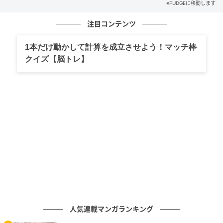
※FUDGEに移動します
注目コンテンツ
1本だけ動かして計算を成立させよう！マッチ棒
クイズ【脳トレ】
出典
FUDGE.jp
SPF35、PA+++ [80ml] ¥2200（ママベビー）
人気連載マンガランキング