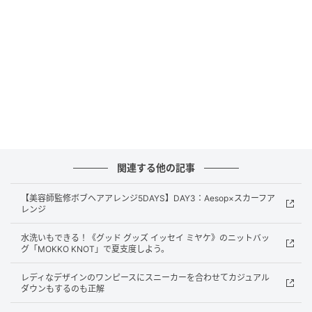
さに。ギンガムチェックやストライプだけでなく、バ
イカラーやツイードパターンなど豊富なデザインから
選べる。
《MAMMABABY》の日焼け止め
関連する他の記事
【美容師監修ボブヘアアレンジ5DAYS】DAY3：Aesop×スカーフア
レンジ
水洗いもできる！《グッド グッズ イッセイ ミヤケ》のニットバッ
グ「MOKKO KNOT」で夏支度しよう。
レディなデザインのワンピースにスニーカーを合わせてカジュアル
ダウンもするのも正解