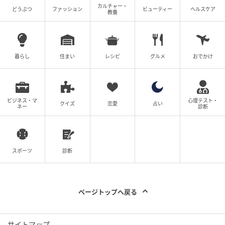
カルチャー・
どうぶつ
ファッション
ビューティー
ヘルスケア
教養
出典
FUDGE.jp
暮らし
住まい
レシピ
グルメ
おでかけ
¥15400（ワールドパーティー）
ふんわりとしたコットン/ナイロン素材のボックスシル
ビジネス・マ
心理テスト・
エットフーディは、はっ水機能付き。小雨や水しぶき
クイズ
恋愛
占い
ネー
診断
にも対応できるから、アウトドアはもちろん、近所へ
の買い出しにも頼れる1枚。サックス、オフホワイト、
ブラックの全3色展開。
スポーツ
診断
《Traditional Weatherwear》のコート
ページトップへ戻る
サイトマップ