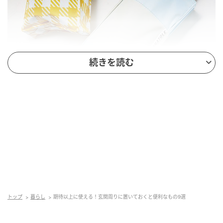
続きを読む
出典
FUDGE.jp
[開傘時φ84cm]（左）¥8580（右）¥7920（イデアポ
ート）
トップ
暮らし
期待以上に使える！玄関周りに置いておくと便利なもの9選
紫外線99.9%カット、遮熱効果、遮光100%の日傘は、
折りたたむとスマートフォン程度のコンパクトな大き