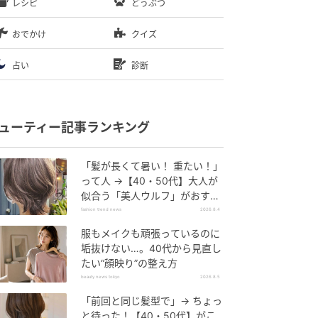
レシピ
どうぶつ
おでかけ
クイズ
占い
診断
ューティー記事ランキング
「髪が長くて暑い！ 重たい！」
って人 →【40・50代】大人が
似合う「美人ウルフ」がおすす
め♡
fashion trend news
2026.8.4
服もメイクも頑張っているのに
垢抜けない…。40代から見直し
たい“顔映り”の整え方
beauty news tokyo
2026.8.5
「前回と同じ髪型で」→ ちょっ
と待った！【40・50代】がこ