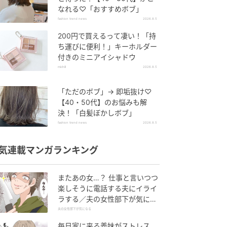
なれる♡「おすすめボブ」
fashion trend news
2026.8.5
200円で買えるって凄い！「持
ち運びに便利！」キーホルダー
付きのミニアイシャドウ
michill
2026.8.5
「ただのボブ」→ 即垢抜け♡
【40・50代】のお悩みも解
決！「白髪ぼかしボブ」
fashion trend news
2026.8.5
気連載マンガランキング
またあの女…？ 仕事と言いつつ
楽しそうに電話する夫にイライ
ラする／夫の女性部下が気にな
る（1）【夫婦の危機 まんが】
夫の女性部下が気になる
毎日家に来る義妹がストレス…