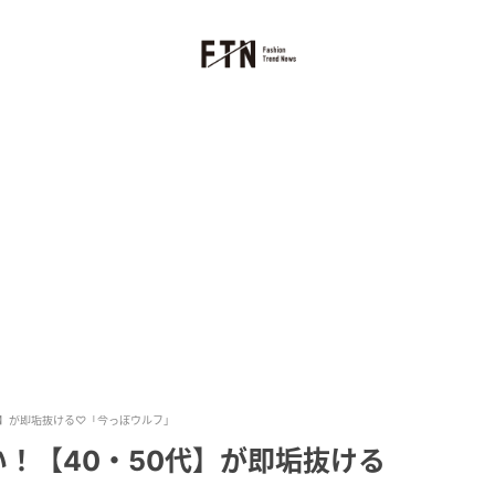
0代】が即垢抜ける♡「今っぽウルフ」
い！【40・50代】が即垢抜ける