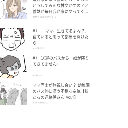
どうしてみんな甘やかすの？／
義妹が毎日我が家にやってくる
（1）【義父母がシンドイんで
義妹が毎日我が家にやってくる
す！ まんが】
#1 「ママ、生きてるよね？」
寝ていると思って部屋を開けた
ら
ママが家出した
#1 送迎のバスから「娘が降り
てきてません」
娘が拐われた
ママ同士が無視し合い？ 幼稚園
のバス停に漂う不穏な空気【私
たちの連絡係さん Vol.1】
私たちの連絡係さん