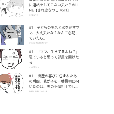
に連絡をしてこない夫からのLI
NE【され妻なつこ Vol.1】
され妻なつこ
#1 子どもの実名と顔を晒すマ
マ、大丈夫かな？なんて心配し
ていたら。
SNSに子供の顔を晒すママ
#1 「ママ、生きてるよね？」
寝ていると思って部屋を開けた
ら
ママが家出した
#1 出産の喜びに包まれたあ
の瞬間。我が子を一番最初に抱
いたのは、夫の不倫相手でし
た。
助産師と不倫した夫の末路