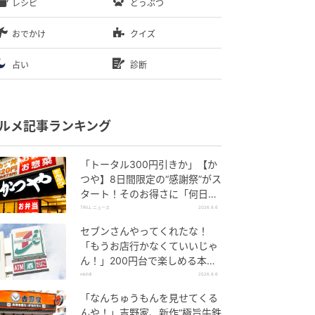
レシピ
どうぶつ
おでかけ
クイズ
占い
診断
ルメ記事ランキング
「トータル300円引きか」【か
つや】8日間限定の“感謝祭”がス
タート！そのお得さに「何日連
続で通えるかなぁ」「激ア
TRILL ニュース
2026.8.6
ツ！」の声
セブンさんやってくれたな！
「もうお店行かなくていいじゃ
ん！」200円台で楽しめる本格
グルメ
michill
2026.8.6
「なんちゅうもんを見せてくる
んや！」吉野家、新作“極旨牛鉄