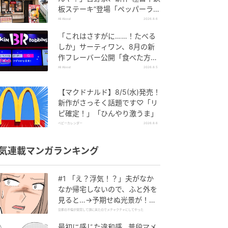
板ステーキ”登場「ペッパーラン
チを潰しに来たぞ……」
All About
2026.8.6
「これはさすがに……！たべる
しか」サーティワン、8月の新
作フレーバー公開「食べた方が
良いですよスイカサマーは」
All About
2026.8.5
【マクドナルド】8/5(水)発売！
新作がさっそく話題です♡「リ
ピ確定！」「ひんやり激うま」
ベビーカレンダー
2026.8.6
気連載マンガランキング
#1 「え？浮気！？」夫がなか
なか帰宅しないので、ふと外を
見ると…→予期せぬ光景が！｜
旦那の不倫が発覚して頭に来た
旦那の不倫が発覚して頭に来たのでメチャクチャにしてやった
のでメチャクチャにしてやった
最初に感じた違和感…普段マメ