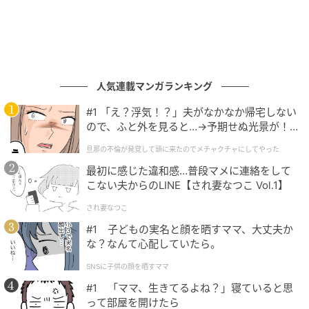
ー。モードの世界にプレタポルテが生まれたのと時を
同じくして、女性たちが日常に身につける自己表現の
手段としてのジュエリーを提案したのだ。この展覧会
は時系列でメゾンの歴史を語るのではなく、ポメラー
人気連載マンガランキング
トの創造的、技術的、スタイル的な革新のファセット
をテーマごとに紹介する構成になっている。
#1 「え？浮気！？」夫がなかなか帰宅しない
ので、ふと外を見ると…→予期せぬ光景が！
｜旦那の不倫が発覚して頭に来たのでメチャ
旦那の不倫が発覚して頭に来たのでメチャクチャにしてやった
クチャにしてやった
最初に感じた違和感…普段マメに連絡をして
こない夫からのLINE【され妻なつこ Vol.1】
され妻なつこ
#1 子どもの実名と顔を晒すママ、大丈夫か
な？なんて心配していたら。
SNSに子供の顔を晒すママ
#1 「ママ、生きてるよね？」寝ていると思
って部屋を開けたら