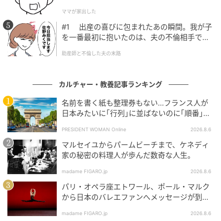
ママが家出した
左は90年のハーブ・リッツ、右は93年のハビエル・ヴァリョンラット撮影に
#1 出産の喜びに包まれたあの瞬間。我が子
よるキャンペーン。いずれも広告写真を超えたアート性の高い作品だ。左：
を一番最初に抱いたのは、夫の不倫相手でし
1990, Herb Ritts/ TrunkArchive、右：1993, Javier Vallhonrat
た。
助産師と不倫した夫の末路
展示の幕開けは70年代の力強いキャンペーン写真。ジ
ュエリーそのものよりも、それを身につける女性を主
カルチャー・教養記事ランキング
役としたモノクロ写真がポメラートの女性像を描き続
ける。仕事を持ち、知的で自由、自立した女性たち。
名前を書く紙も整理券もない…フランス人が
80年代にはアルバート・ワトソンやホルスト、90年代
日本みたいに｢行列｣に並ばないのに｢順番｣を
守れる謎システム
にはハーブ・リッツ、スノードン、ハビエル・バリョ
PRESIDENT WOMAN Online
2026.8.6
ンラット、ミシェル・コントといった写真家が写し取
マルセイユからパームビーチまで、ケネディ
った女性たちの姿は、時代性とともに、自立した女性
家の秘密の料理人が歩んだ数奇な人生。
の普遍的な強さを表現している。
madame FIGARO.jp
2026.8.6
パリ・オペラ座エトワール、ポール・マルク
から日本のバレエファンへメッセージが到
着！
madame FIGARO.jp
2026.8.6