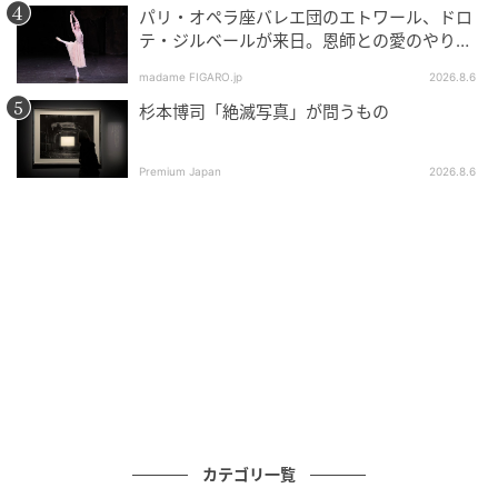
パリ・オペラ座バレエ団のエトワール、ドロ
テ・ジルベールが来日。恩師との愛のやりと
りを特別公開！
madame FIGARO.jp
2026.8.6
杉本博司「絶滅写真」が問うもの
Premium Japan
2026.8.6
94年、ミシェル・コントが撮影したジェラルディン・チャップリンによるキ
ャンペーン。1994, Michel Comte / Action Press
一方、ブランドのDNAを語る歴代のジュエリーは、3
カテゴリ一覧
つの革新をテーマ別に展示。金細工職人の家系に生ま