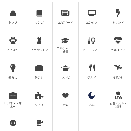
れた創業者から受け継がれた伝統技術と革新的なイン
スピレーションの融合から生まれた作品が並ぶ。
トップ
マンガ
エピソード
エンタメ
トレンド
カルチャー・
どうぶつ
ファッション
ビューティー
ヘルスケア
教養
暮らし
住まい
レシピ
グルメ
おでかけ
ビジネス・マ
心理テスト・
クイズ
恋愛
占い
ネー
診断
ボリュームをテーマにした展示では、ブレスレットを拡大した彫刻のインス
タレーションも。