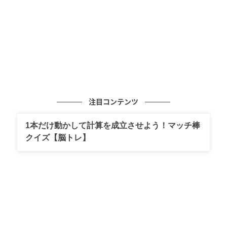
1982年から84年、ポメラートはヘルムート・ニュートンにキャンペーン写真
注目コンテンツ
を依頼。
1本だけ動かして計算を成立させよう！マッチ棒
ポメラートが誕生した1967年は、20世紀におけるター
クイズ【脳トレ】
ニングポイントとなった時期にあたる。西欧世界を中
心に学生運動や反戦運動、フェミニズム運動などが巻
き起こり、音楽、アートやモード、社会全体に本格的
な革新がもたらされた。ジュエリーといえば男性が女
性のために投資の意味も込めて購入するものだった時
代を経て、創業者ピノ・ラボリーニが提案したのは革
新の時代に生きる女性たちに向けた新しいジュエリ