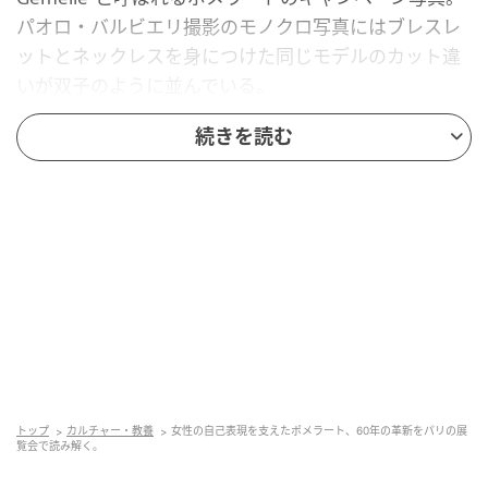
パオロ・バルビエリ撮影のモノクロ写真にはブレスレ
ットとネックレスを身につけた同じモデルのカット違
いが双子のように並んでいる。
「展覧会のキーワードはレヴォルーション。ポメラー
続きを読む
トは70年代のジュエリーの広告に革命をもたらしまし
た」とキュレーターを務めたミラノ工科大学ジュエリ
ーデザイン学科のアルバ・カッペリエリ教授は語る。
ジュエリーそのものにフォーカスしていた広告写真と
は一線を画し、女性のパーソナリティと内面の強さを
表現したキャンペーンは、この展覧会のエスプリを象
徴するものだ。
トップ
カルチャー・教養
女性の自己表現を支えたポメラート、60年の革新をパリの展
覧会で読み解く。