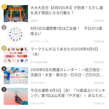
大大大吉日【8月6日(木)】が到来！ただし運
を逃す原因となる行動も？
4MEEE
2026.8.5
8月5日の運勢第1位は乙女座！ 今日の12星
座占い
占いTVニュース
2026.8.5
マークさんが占うあなたの2026年8月5日
（水）
占いHappyWeb
2026.8.5
2026年8月の開運カレンダー｜一粒万倍日・
天赦日・大安・寅の日・巳の日・己巳の日…8
月の吉日・開運日はいつ？ やったほうが良い
TOKYO FM+
2026.8.5
こと、NG行動などを解説
今日の運勢 8月5日（水）「12星座占いランキ
ング」第1位は山羊座（やぎ座）！ あなたの
星座は何位？
TOKYO FM+
2026.8.4