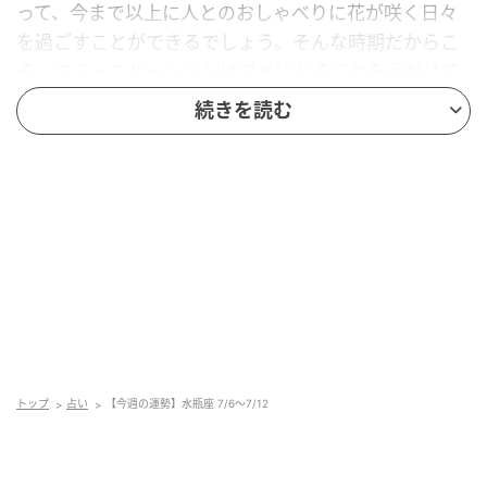
って、今まで以上に人とのおしゃべりに花が咲く日々
を過ごすことができるでしょう。そんな時期だからこ
そ、コミュニケーションはマメにとることを心がけて
ください。積極的な人付き合いが、大きな運気を引き
続きを読む
寄せますよ。
恋愛運
★★★★☆
キューピッドとなってくれる第三者の存在が現れそう
です。いつも気にかけてくれる目上の女性がキーパー
ソンである可能性が高いので、アドバイスをされたら
ちょっと意識してみては。シングルの人は、今まで恋
トップ
占い
【今週の運勢】水瓶座 7/6～7/12
愛対象として見てこなかった異性に注目してみましょ
う。なんでもない会話がきっかけで、関係が一気に進
展していきそうですよ。カップルの人は、不思議とパ