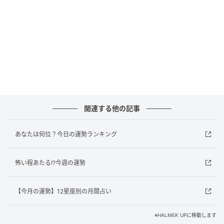
ートナーの考えていることがお見通しに。ツーカーの
仲のよさで、周囲も2人の姿を将来の自分のために使い
たい、といつも必死なのです。
仕事運
★★★☆☆
関連する他の記事
積極的な人付き合いが、今週の仕事運を上昇させる鍵
あなたは何位？今日の運勢ランキング
を握っています。職場の人間関係が改善すれば、仕事
がスムーズにはかどるようになるでしょう。また、人
を介して仕事に役立つ情報が入る可能性もあります。
怖い程あたる!?今週の運勢
今週はコミュニケーションをマメに取るように心掛け
るのが◎。他愛もない世間話の中に、キャリアを左右
【今月の運勢】12星座別の月間占い
する重要なヒントが隠されている場合もあるので、会
話には極力参加するようにするといいでしょう。
※HALMEK UPに移動します