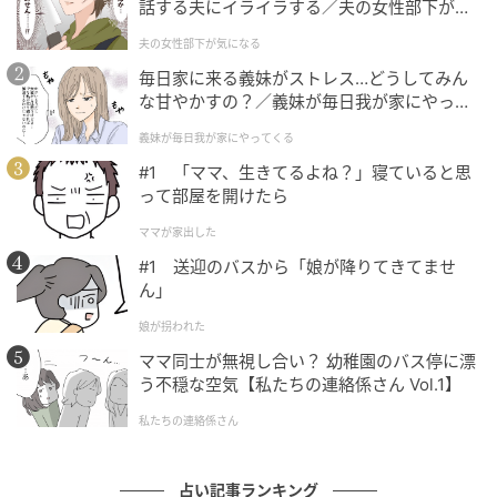
話する夫にイライラする／夫の女性部下が気
になる（1）【夫婦の危機 まんが】
夫の女性部下が気になる
毎日家に来る義妹がストレス…どうしてみん
な甘やかすの？／義妹が毎日我が家にやって
くる（1）【義父母がシンドイんです！ まん
義妹が毎日我が家にやってくる
が】
#1 「ママ、生きてるよね？」寝ていると思
って部屋を開けたら
ママが家出した
#1 送迎のバスから「娘が降りてきてませ
ん」
娘が拐われた
ママ同士が無視し合い？ 幼稚園のバス停に漂
う不穏な空気【私たちの連絡係さん Vol.1】
私たちの連絡係さん
占い記事ランキング