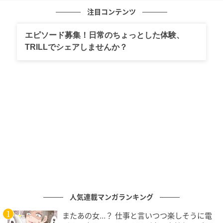
注目コンテンツ
ラッキーカラー
エピソード募集！日常のちょっとした体験、
TRILLでシェアしませんか？
パステルイエロー
ラッキーアイテム
Ｖネックの服
元記事で読む
次の記事
【今週の運勢】山羊座 7/6～7/12
人気連載マンガランキング
またあの女…？ 仕事と言いつつ楽しそうに電
の記事をもっとみる