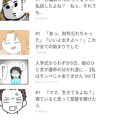
私話したよね？ ねぇ、それで
も…
ぜんぶ私のせい
#1 「あっ、財布忘れちゃっ
た」「いいよ出すよ〜！」これ
が全ての始まりでした
ママ友の財布
入学式からわずか3日、娘のひ
と言が運命の分かれ道に…【私
はモンペじゃありません Vol.1】
私はモンペじゃありません
#1 「ママ、生きてるよね？」
寝ていると思って部屋を開けた
ら
ママが家出した