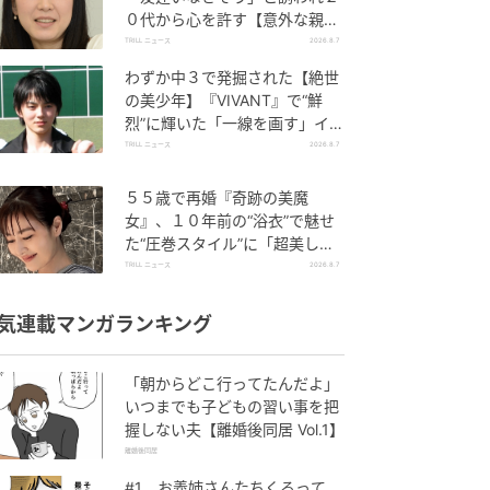
０代から心を許す【意外な親友
芸人】とは？
TRILL ニュース
2026.8.7
わずか中３で発掘された【絶世
の美少年】『VIVANT』で“鮮
烈”に輝いた「一線を画す」イケ
メン俳優
TRILL ニュース
2026.8.7
５５歳で再婚『奇跡の美魔
女』、１０年前の“浴衣”で魅せ
た“圧巻スタイル”に「超美し
い」「うっとり」
TRILL ニュース
2026.8.7
気連載マンガランキング
「朝からどこ行ってたんだよ」
いつまでも子どもの習い事を把
握しない夫【離婚後同居 Vol.1】
離婚後同居
#1 お義姉さんたちくるって、