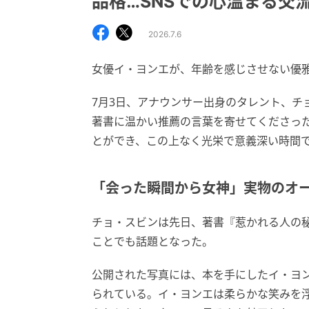
品格…SNSでの心温まる交流
2026.7.6
女優イ・ヨンエが、年齢を感じさせない優
7月3日、アナウンサー出身のタレント、チ
著書に温かい推薦の言葉を寄せてくださっ
とができ、この上なく光栄で意義深い時間
「会った瞬間から女神」実物のオ
チョ・スビンは先日、著書『惹かれる人の
ことでも話題となった。
公開された写真には、本を手にしたイ・ヨ
られている。イ・ヨンエは柔らかな笑みを