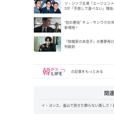
ソ・ジソブ主演『エージェント
Sが「手放しで喜べない」理由
“初の悪役” チュ・サンウク
新境地！
『財閥家の末息子』の悪夢再び
判殺到
の記事をもっとみる
関
イ・ヨンエ、釜山で見せた飾らない美しさ！肩