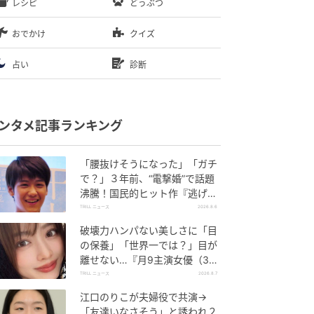
レシピ
どうぶつ
おでかけ
クイズ
占い
診断
ンタメ記事ランキング
「腰抜けそうになった」「ガチ
で？」３年前、“電撃婚”で話題
沸騰！国民的ヒット作『逃げ
恥』で異彩放った【国宝級イケ
TRILL ニュース
2026.8.6
メン】
破壊力ハンパない美しさに「目
の保養」「世界一では？」目が
離せない…『月9主演女優（34
歳）』“極上”美ショットがすご
TRILL ニュース
2026.8.7
い
江口のりこが夫婦役で共演→
「友達いなさそう」と誘われ２