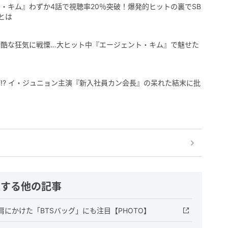
・キム』わずか4話で視聴率20％突破！爆発的ヒットの裏でSB
とは
の冷酷な狂気に戦慄…大ヒット中『エージェント・キム』で魅せた
!? イ・ジュニョン主演『新入社員カン会長』の呆れた結末に批
連する他の記事
にかけた「BTSバッグ」にも注目【PHOTO】