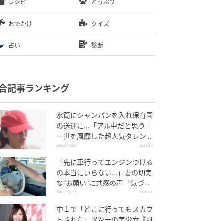
レシピ
どうぶつ
おでかけ
クイズ
占い
診断
合記事ランキング
水筒にシャンパンを入れ保育園
の送迎に…「アル中だと思う」
一世を風靡した超人気タレン
ト、酒漬けだった日々を告白
ABEMA TIMES
2026.8.7
「先に車行ってエンジンつける
の本当にいらない…」妻の切実
な“お願い”に共感の声「気づか
ないんですよね…」
TRILL ニュース
2026.8.8
中１で「どこに行ってもスカウ
トされた」異次元の美少女『sil