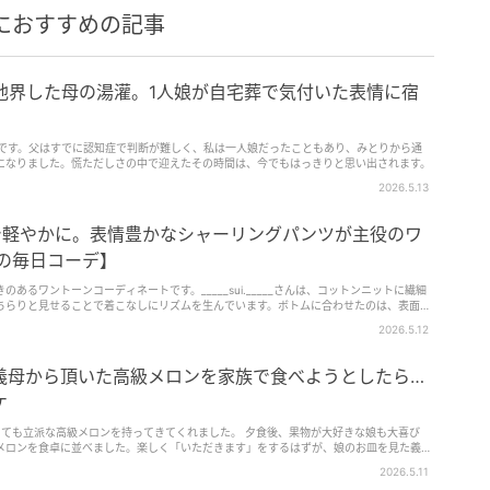
におすすめの記事
他界した母の湯灌。1人娘が自宅葬で気付いた表情に宿
とです。父はすでに認知症で判断が難しく、私は一人娘だったこともあり、みとりから通
になりました。慌ただしさの中で迎えたその時間は、今でもはっきりと思い出されます。
2026.5.13
で軽やかに。表情豊かなシャーリングパンツが主役のワ
の毎日コーデ】
あるワントーンコーディネートです。_____sui._____さんは、コットンニットに繊細
ちらりと見せることで着こなしにリズムを生んでいます。ボトムに合わせたのは、表面に
ツ。カットソー素材…
2026.5.12
義母から頂いた高級メロンを家族で食べようとしたら…
ケ
とても立派な高級メロンを持ってきてくれました。 夕食後、果物が大好きな娘も大喜び
メロンを食卓に並べました。楽しく「いただきます」をするはずが、娘のお皿を見た義母
の事態に……。
2026.5.11