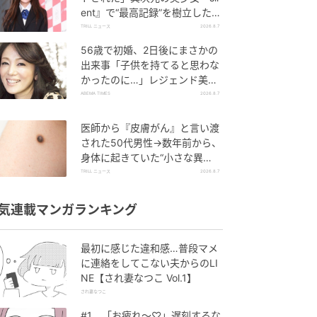
ent』で“最高記録”を樹立した
「反則級」の【トップ女優】
TRILL ニュース
2026.8.7
56歳で初婚、2日後にまさかの
出来事「子供を持てると思わな
かったのに…」レジェンド美魔
女が当時の心境を告白
ABEMA TIMES
2026.8.7
医師から『皮膚がん』と言い渡
された50代男性→数年前から、
身体に起きていた“小さな異
変”に「あのとき受診していれ
TRILL ニュース
2026.8.7
ば…」
気連載マンガランキング
最初に感じた違和感…普段マメ
に連絡をしてこない夫からのLI
NE【され妻なつこ Vol.1】
され妻なつこ
#1 「お疲れ〜♡」遅刻するな