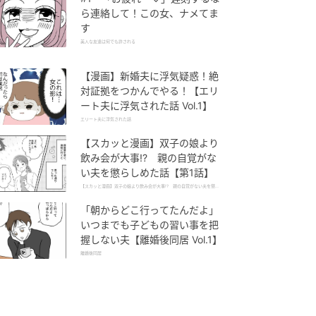
ら連絡して！この女、ナメてま
す
美人な友達は何でも許される
【漫画】新婚夫に浮気疑惑！絶
対証拠をつかんでやる！【エリ
ート夫に浮気された話 Vol.1】
エリート夫に浮気された話
【スカッと漫画】双子の娘より
飲み会が大事!? 親の自覚がな
い夫を懲らしめた話【第1話】
【スカッと漫画】双子の娘より飲み会が大事!? 親の自覚がない夫を懲ら
しめた話
「朝からどこ行ってたんだよ」
いつまでも子どもの習い事を把
握しない夫【離婚後同居 Vol.1】
離婚後同居