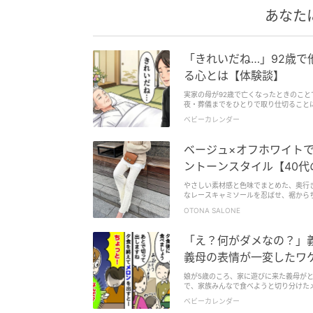
あなた
「きれいだね…」92歳で
る心とは【体験談】
実家の母が92歳で亡くなったときのこ
夜・葬儀までをひとりで取り仕切ること
ベビーカレンダー
ベージュ×オフホワイト
ントーンスタイル【40代
やさしい素材感と色味でまとめた、奥行きの
なレースキャミソールを忍ばせ、裾から
シャーリング加工が施されたフレアパン
OTONA SALONE
「え？何がダメなの？」
義母の表情が一変したワ
娘が5歳のころ、家に遊びに来た義母が
で、家族みんなで食べようと切り分けた
の表情がサッと一変するという、まさか
ベビーカレンダー