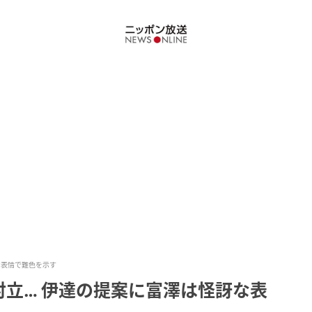
な表情で難色を示す
立… 伊達の提案に富澤は怪訝な表