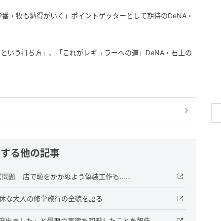
2番・牧も納得がいく」ポイントゲッターとして期待のDeNA・
という打ち方」、「これがレギュラーへの道」DeNA・石上の
連する他の記事
ズ問題 店で恥をかかぬよう偽装工作も……
不休な大人の修学旅行の全貌を語る
5倍出ました」と最悪の事態を回避したことを報告