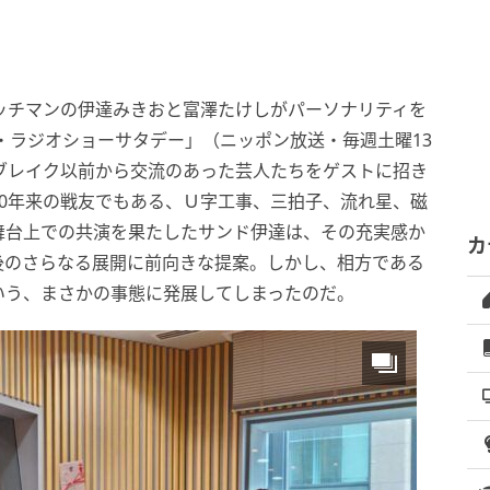
ッチマンの伊達みきおと富澤たけしがパーソナリティを
・ラジオショーサタデー」（ニッポン放送・毎週土曜13
ブレイク以前から交流のあった芸人たちをゲストに招き
0年来の戦友でもある、Ｕ字工事、三拍子、流れ星、磁
舞台上での共演を果たしたサンド伊達は、その充実感か
カ
後のさらなる展開に前向きな提案。しかし、相方である
いう、まさかの事態に発展してしまったのだ。