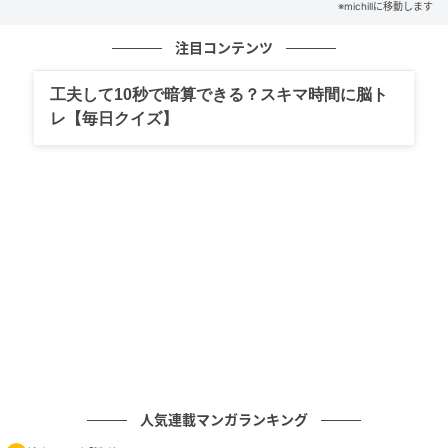
※michillに移動します
注目コンテンツ
michill
今回は、ダイソー新作アイテム『シューズキーパー』
工夫して10秒で暗算できる？スキマ時間に脳ト
をご紹介します。価格は片足分で、なんと220円（税
レ【毎日クイズ】
込）！
メーカー品だと、お手頃なものでも3,000～5,000円く
らいするのが一般的なイメージなので驚きです。両足
分揃えて440円で済むのは助かります。
レディースサイズとメンズサイズがあり、私は自分の
サイズに合わせてメンズサイズを購入しました。
人気連載マンガランキング