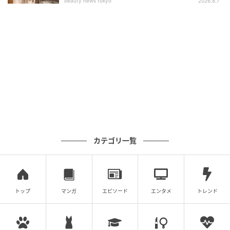
個体差はあると思いますが、今回購入したものにはさ
beauty news tokyo
2026.8.7
さくれやフシなども見られず、お値段の割に作りは良
い印象を受けました。
『シューズキーパー』の気になる使い心地
は？
カテゴリ一覧
トップ
マンガ
エピソード
エンタメ
トレンド