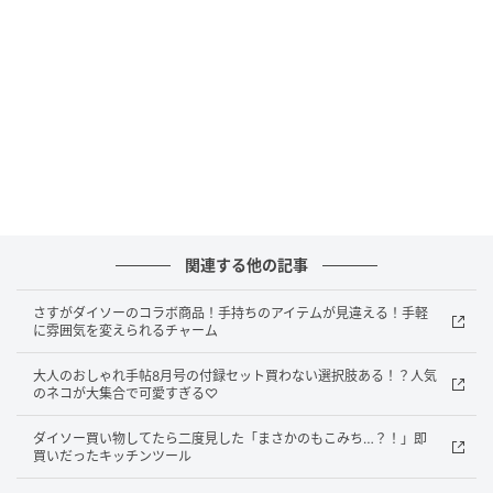
販売ショップ：ダイソー
JANコード：4550480919461
まずは…のお試しにおすすめ！ダイソーのシュ
ーケアアイテム
関連する他の記事
さすがダイソーのコラボ商品！手持ちのアイテムが見違える！手軽
に雰囲気を変えられるチャーム
大人のおしゃれ手帖8月号の付録セット買わない選択肢ある！？人気
のネコが大集合で可愛すぎる♡
ダイソー買い物してたら二度見した「まさかのもこみち…？！」即
買いだったキッチンツール