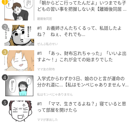
「朝からどこ行ってたんだよ」いつまでも子
どもの習い事を把握しない夫【離婚後同居 Vo
l.1】
離婚後同居
#1 お義姉さんたちくるって、私話したよ
ね？ ねぇ、それでも…
ぜんぶ私のせい
#1 「あっ、財布忘れちゃった」「いいよ出
すよ〜！」これが全ての始まりでした
michill
ママ友の財布
つま先とかかとのパーツが伸縮する金属パーツで繋が
入学式からわずか3日、娘のひと言が運命の
っている、バネ式（スプリング式）が採用されたシュ
分かれ道に…【私はモンペじゃありません Vo
ーキーパーです。靴の内側から適度な圧力がかかるこ
l.1】
私はモンペじゃありません
とで、履きジワを伸ばしたり、型崩れするのを防ぐこ
とができます。
#1 「ママ、生きてるよね？」寝ていると思
って部屋を開けたら
もともとダイソーにはバネ部分がむき出しになってい
ママが家出した
るタイプのシューキーパーが販売されていましたが、