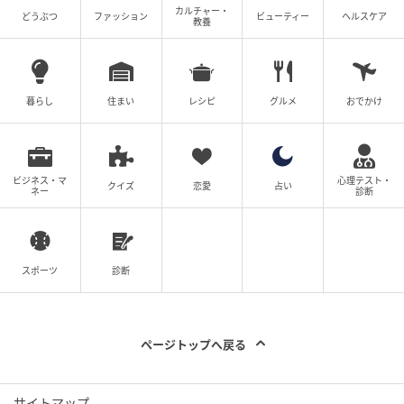
カルチャー・
どうぶつ
ファッション
ビューティー
ヘルスケア
教養
michill
金属パーツを少し縮めることで簡単に設置できます。
ちなみに、メンズサイズのこちらは、対応する靴のサ
暮らし
住まい
レシピ
グルメ
おでかけ
イズが約24.5～28cmとなっています。
靴よりシューキーパーのサイズが小さいと十分な効果
を得られず、逆に大きすぎると靴に入れられないとい
ビジネス・マ
心理テスト・
クイズ
恋愛
占い
ネー
診断
った問題も出てきます。シューキーパーのサイズ選び
は意外と難しいですが、対応サイズ範囲内を選ぶのが
無難かと思います。
スポーツ
診断
ページトップへ戻る
サイトマップ