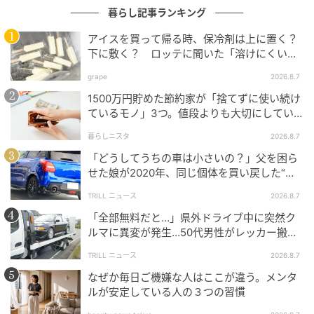
こちらはバネが表に見えていないタイプで、スッキリ
暮らし記事ランキング
した形状なのが特徴です。
アイスを買って帰る時、保冷剤は上に置く？
下に敷く？ ロッテに聞いた「溶けにくい持
ち帰り方」
grape
2026.8.7
1500万円貯めた節約家が「捨てずに使い続け
ているモノ」3つ。値段よりも大切にしてい
ること
暮らしニスタ
2026.8.7
「どうしてうちの車は小さいの？」父を困ら
せた娘が2020年、同じ個体を買い戻した“意
外なワケ”
TRILL ニュース
2026.8.7
「全部無料だと…」県外ドライブ中に突然ク
ルマに異変が発生…50代男性がレッカー搬送
で思い知った“誤算”
michill
TRILL ニュース
2026.8.7
なぜか毎日ご機嫌な人はここが違う。メンタ
木材の部分にはマツが使用されています。
ルが安定している人の３つの習慣