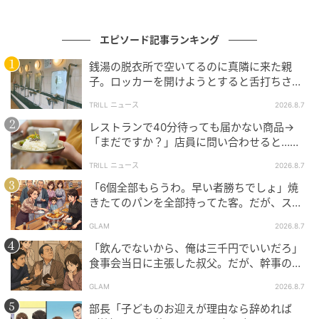
じ、女性ホルモンの影響で炎症や出血を繰り返す病気
です。それが「へそ」に生じたものを「臍部子宮内膜
症」と呼びます。月経の時期に一致して、しこりが硬
エピソード記事ランキング
くなる、痛む、皮膚越しに出血の色が透けて濃く見え
銭湯の脱衣所で空いてるのに真隣に来た親
る、といった変化が見られることがあります。
子。ロッカーを開けようとすると舌打ちさ
れ…→直後、娘の放った“純粋な一言”に「心の
TRILL ニュース
2026.8.7
中で拍手」
なぜ「へそ」にしこりができるのか
レストランで40分待っても届かない商品→
「まだですか？」店員に問い合わせると…そ
帝王切開や腹腔鏡手術の後に、手術瘢痕（しゅじゅつ
の後、“理不尽な対応”に「二度と行っていま
TRILL ニュース
2026.8.7
せん」
はんこん／手術の後の傷痕）へ病変が生じることがあ
「6個全部もらうわ。早い者勝ちでしょ」焼
ります。一方で、手術歴がなくても異所性子宮内膜症
きたてのパンを全部持ってた客。だが、スタ
が起こることがあり、血流やリンパ流による移行、あ
ッフの一言で状況が一変
GLAM
2026.8.7
るいは組織の化生（子宮内膜に似た細胞に変化するこ
「飲んでないから、俺は三千円でいいだろ」
と）など、いくつかの説が考えられています。ただ
食事会当日に主張した叔父。だが、幹事のい
し、原因はまだ一つに確定していません。
とこが告げた一言とは
GLAM
2026.8.7
部長「子どものお迎えが理由なら辞めれば
病変をしっかり見極めた上で治療