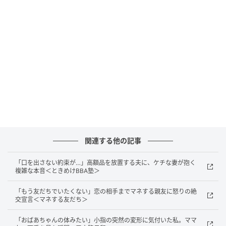
戸惑い、不安が一気に大きくなったのを覚えていま
す。
寝返りや起き上がるときにつっぱるような感覚もあ
り、日常の何げない動作のたびに気になってしまうよ
うになりました。
診断とこれからの向き合い方
不安を抱えたまま、別の総合病院で精密検査を受けた
関連する他の記事
ところ、「
異所性子宮内膜症
（本来は子宮内にある子
宮内膜に似た組織が、子宮以外の場所にできてしまう
「口を出さない約束が…」高額品を放置する夫に、ケチな妻が抱く
複雑な本音＜ときめけBBA塾＞
病気）」と診断されました。
「もう友だちでいたくない」恋の相手までマネする親友に怒りの絶
聞き慣れない病名に驚きながらも、原因がわかったこ
交宣言＜マネする友だち＞
とで少しだけ気持ちが落ち着いた一方で、これからど
「おばあちゃんの体みたい」小指の突然の変形に気付いた私。ママ
う向き合っていくべきか迷いも残りました。