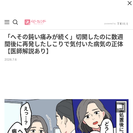
「へその鈍い痛みが続く」切開したのに数週
間後に再発したしこりで気付いた病気の正体
【医師解説あり】
2026.7.6