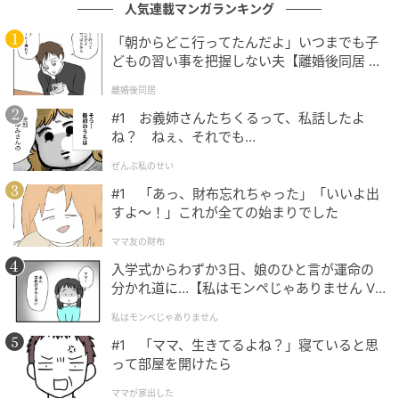
自分の体とじょうずに付き合っていくしかないのだと
人気連載マンガランキング
も実感しています。不安を抱え込まず、これからも丁
「朝からどこ行ってたんだよ」いつまでも子
寧に向き合っていきたいと思います。
どもの習い事を把握しない夫【離婚後同居 Vo
l.1】
離婚後同居
医師による解説：へそのしこりと異所性子宮
#1 お義姉さんたちくるって、私話したよ
内膜症の正体
ね？ ねぇ、それでも…
ぜんぶ私のせい
へそのしこりには粉瘤（ふんりゅう）や臍ヘルニアな
#1 「あっ、財布忘れちゃった」「いいよ出
どさまざまな原因がありますが、月経に合わせて痛み
すよ〜！」これが全ての始まりでした
や腫れ、時に出血を繰り返す場合は、「異所性子宮内
ママ友の財布
膜症」が疑われます。まれな病気ですが、見逃されや
入学式からわずか3日、娘のひと言が運命の
すいため注意が必要です。
分かれ道に…【私はモンペじゃありません Vo
l.1】
私はモンペじゃありません
本来の場所以外で増殖する「子宮内膜症」
#1 「ママ、生きてるよね？」寝ていると思
って部屋を開けたら
子宮内膜症とは、子宮内膜に似た組織が子宮の外に生
ママが家出した