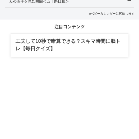
友の両手を見た瞬間＜五十路日和＞
慢性的に痛みがあるわけではないものの、
生理前や排
※ベビーカレンダーに移動します
卵日前後になると鈍い痛み
を感じることがあります。
注目コンテンツ
そのたびに体の変化を意識するようになり、できれば
手術で取り除きたいという思いも強くなっています。
工夫して10秒で暗算できる？スキマ時間に脳ト
レ【毎日クイズ】
帝王切開で出産した女性に起こることがある
と知り、
自分の体に起きていることを少しずつ受け止めながら
過ごしています。
まとめ
今回の経験を通して、体の小さな違和感でも見逃さ
ず、早めに病院で診てもらうことの大切さが身に染み
ました。四十路を過ぎ、肩や背中の凝りやアレルギー
など、毎日のようにどこかしらに不調を感じる中で、