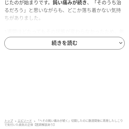
じたのが始まりです。
鈍い痛みが続き
、「そのうち治
るだろう」と思いながらも、どこか落ち着かない気持
ちがありました。
1週間ほどたってもその状態が変わらなかったため、年
末でも診療している総合病院の外科を受診することに
続きを読む
しました。
切開後に再発したしこり
診察後、その場で切開処置を受けることになり、原因
は
血腫
（けっしゅ／体内で血液がたまり、しこりのよ
うになる状態）だと説明されました。
処置を受けたことでひとまず安心したものの、数週間
後、
まったく同じ場所に再びしこり
ができていること
トップ
エピソード
「へその鈍い痛みが続く」切開したのに数週間後に再発したしこり
に気付きました。「どうしてまた同じところに……」と
で気付いた病気の正体【医師解説あり】