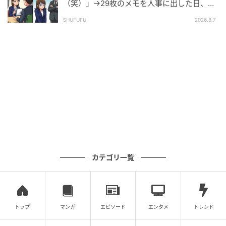
（笑）」→29枚のメモを人事に出した日、部
長の顔が青ざめたワケ
SHUFUFU
2026.8.7
診断には症状の経過に加え、画像検査が参考になりま
すが、確定診断は、摘出または生検（病変の一部を採
取して詳しく調べる検査）した組織の病理検査でおこ
ないます。治療としては、病変を十分に切除する手術
が選ばれることが多く、ホルモン療法（内膜症組織の
増殖を抑える治療）が補助的に使われることもありま
す。月経痛、性交痛、不妊などがある場合には、骨盤
内の子宮内膜症合併の有無も含めて、産婦人科で相談
するとよいでしょう。
※記事の内容は公開当時の情報であり、現在と異なる
カテゴリ一覧
場合があります。記事の内容は個人の感想です。
※本記事の内容は、必ずしもすべての状況にあてはま
るとは限りません。必要に応じて医師や専門家に相談
トップ
マンガ
エピソード
エンタメ
トレンド
するなど、ご自身の責任と判断によって適切なご対応