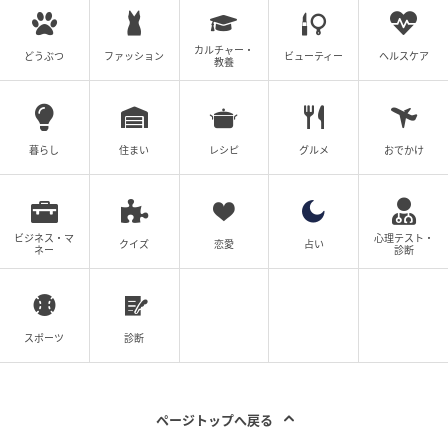
をお願いいたします。
カルチャー・
どうぶつ
ファッション
ビューティー
ヘルスケア
監修：早川 潤先生（早川クリニック 院長）
教養
著者：足立香織／40代女性・パート
暮らし
住まい
レシピ
グルメ
おでかけ
イラスト：ほや助
※ベビーカレンダーが独自に実施したアンケートで集
めた読者様の体験談をもとに記事化しています（回答
ビジネス・マ
心理テスト・
クイズ
恋愛
占い
ネー
診断
時期：2026年5月）
監修者：医師 早川クリニック 院長 早川 潤先生
スポーツ
診断
産婦人科専門医。大阪大院医学博士。大阪・心斎橋で
70年以上続く早川クリニックの院長として、思春期か
ページトップへ戻る
ら更年期以降まで、幅広い世代の女性の健康を支えて