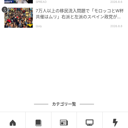
SPREAD
2026.8.6
し始めるべき」
7万人以上の移民流入問題で「モロッコとW杯
共催はムリ」右派と左派のスペイン政党が要
求
Qoly
2026.8.8
カテゴリ一覧