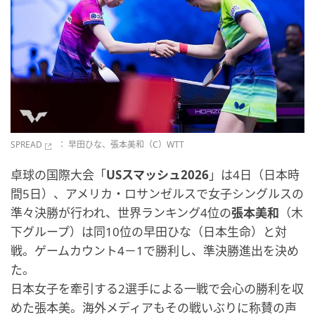
SPREAD
： 早田ひな、張本美和（C）WTT
卓球の国際大会「
USスマッシュ2026
」は4日（日本時
間5日）、アメリカ・ロサンゼルスで女子シングルスの
準々決勝が行われ、世界ランキング4位の
張本美和
（木
下グループ）は同10位の早田ひな（日本生命）と対
戦。ゲームカウント4－1で勝利し、準決勝進出を決め
た。
日本女子を牽引する2選手による一戦で会心の勝利を収
めた張本美。海外メディアもその戦いぶりに称賛の声