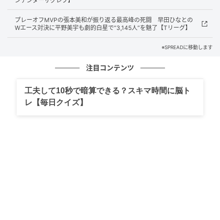
ンテンダーザグレブ】
過去苦戦を強いられてきた早田を封じ、4強入りを決め
プレーオフMVPの張本美和が振り返る最高峰の死闘 早田ひなとの
た張本美。リベンジに成功した18歳が、優勝争いの中
Wエース対決に平野美宇も劇的白星で“3,145人”を魅了【Tリーグ】
でどのような戦いを見せるのか注目が集まる。
※SPREADに移動します
注目コンテンツ
安定感ある戦いを見せた張本美和が日本人対決を制
工夫して10秒で暗算できる？スキマ時間に脳ト
する！🔥早田ひなを下し、ベスト4進出を決めた✨
レ【毎日クイズ】
🇺🇸女子シングルス準々決勝🇯🇵 4-1 🇯🇵11-7/11-
7/13-11/9-11/11-6U-NEXTで日本人勢の試合を独占
ライブ配信 📲
— テレ東卓球情報 (@tvtokyo_tt)
元記事で読む
次の記事