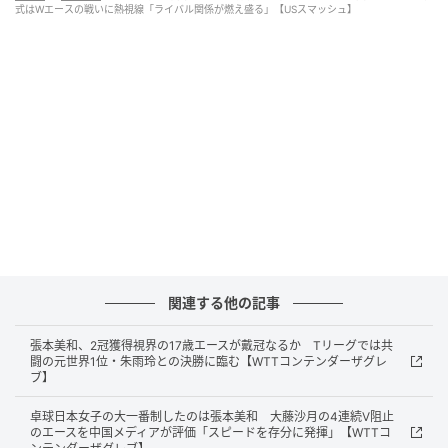
11でゲームポイントを握り、タイムアウトを要求した
式はWエースの戦いに熱視線「ライバル関係が燃え盛る」【USスマッシュ】
が、直後に張本美が連続ポイントを奪い、13－11で逆
転。第4ゲームこそ早田に意地を見せられたが、第5ゲ
ームを11－6で取り切り、会心の勝利を掴んだ。
この一戦について、WTT公式サイトのXは「長きにわた
るライバル関係が燃え盛る」と関心を寄せ、「ミワ・
ハリモトがヒナ・ハヤタに4－1で勝利して、対戦成績
の差を縮めるとともに2025年の敗戦を取り戻し、準決
勝進出を決めた」と紹介。昨年大会の3回戦で早田に2
－3で敗れていた中、リベンジに成功したと報じた。
また、中国メディアの『捜狐』は「ハリモトがペース
関連する他の記事
を変化させたことで、ハヤタのラリーの精度が低下し
た」と言及。さらに、「中盤以降はハリモトのサービ
張本美和、2冠獲得視界の17歳エースが戴冠なるか Tリーグでは共
スに苦しめられ、ハヤタは持ち味である攻撃的なスタ
闘の元世界1位・朱雨玲との決勝に臨む【WTTコンテンダーザグレ
ブ】
イルを発揮できず、ラリーで守勢に回らざるを得なか
った」と分析し、試合を通して光った張本美の対応力
卓球日本女子の大一番制したのは張本美和 大藤沙月の4連続V阻止
のエースを中国メディアが評価「スピードを存分に発揮」【WTTコ
が勝敗を左右したと指摘した。