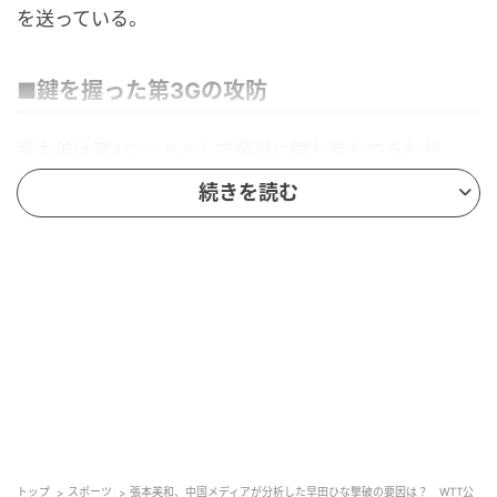
を送っている。
■鍵を握った第3Gの攻防
張本美は第4シードとして順当に勝ち進んできたが、
準々決勝の相手は早田。直近の「WTTスターコンテン
続きを読む
ダーリュブリャナ」準決勝でストレート負けを喫する
など、過去の対戦成績では2勝9敗と負け越してきた。
前回対戦からの立て直しが求められる中での一戦とな
った。
しかし、リベンジマッチとなったこの試合で主導権を
握ったのは張本美だった。序盤から早田のバックハン
ドの強打を封じ、深いロングサービスを積極的に使う
など揺さぶりをかけた。第1ゲーム、第2ゲームをいず
れも11－7で奪い、流れを掴んだ。
さらに鍵を握ったのが第3ゲームの攻防。早田が10－
トップ
スポーツ
張本美和、中国メディアが分析した早田ひな撃破の要因は？ WTT公