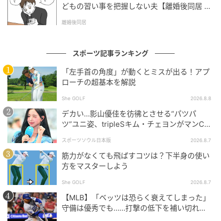
どもの習い事を把握しない夫【離婚後同居 Vo
l.1】
離婚後同居
スポーツ記事ランキング
「左手首の角度」が動くとミスが出る！アプ
ローチの超基本を解説
She GOLF
2026.8.8
デカい…影山優佳を彷彿とさせる“パツパ
ツ”ユニ姿、tripleSキム・チェヨンがマンC対
Kリーグ選抜に登場
スポーツソウル日本版
2026.8.7
筋力がなくても飛ばすコツは？下半身の使い
方をマスターしよう
She GOLF
2026.8.7
【MLB】「ベッツは恐らく衰えてしまった」
守備は優秀でも……打撃の低下を補い切れ
ず 地元メディアが議論「未来の遊撃手を探