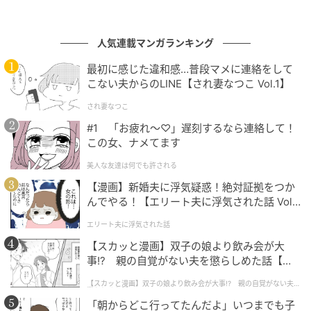
【MLB】ドジャース放出のバルガスが才能開
花 Wソックス、村上宗隆らに続く今季唯一
の「20本塁打トリオ」 常勝球団から“年間12
人気連載マンガランキング
1敗”移籍を乗り越え……
の記事をもっとみる
最初に感じた違和感…普段マメに連絡をして
こない夫からのLINE【され妻なつこ Vol.1】
され妻なつこ
#1 「お疲れ〜♡」遅刻するなら連絡して！
この女、ナメてます
美人な友達は何でも許される
【漫画】新婚夫に浮気疑惑！絶対証拠をつか
んでやる！【エリート夫に浮気された話 Vol.
1】
エリート夫に浮気された話
【スカッと漫画】双子の娘より飲み会が大
事!? 親の自覚がない夫を懲らしめた話【第1
話】
【スカッと漫画】双子の娘より飲み会が大事!? 親の自覚がない夫を
懲らしめた話
「朝からどこ行ってたんだよ」いつまでも子