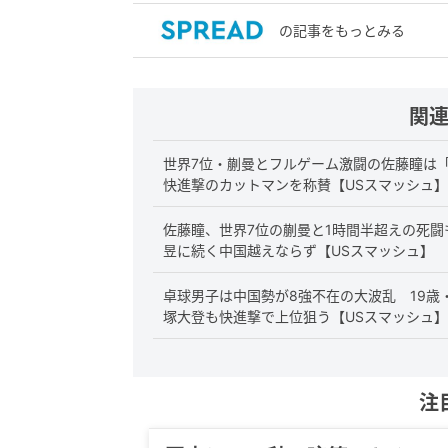
の記事をもっとみる
関
世界7位・蒯曼とフルゲーム激闘の佐藤瞳は
快進撃のカットマンを称賛【USスマッシュ】
佐藤瞳、世界7位の蒯曼と1時間半超えの死
昱に続く中国越えならず【USスマッシュ】
卓球男子は中国勢が8強不在の大波乱 19
塚大登も快進撃で上位狙う【USスマッシュ】
注