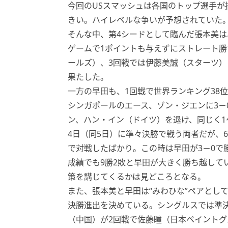
今回のUSスマッシュは各国のトップ選手が
きい。ハイレベルな争いが予想されていた
そんな中、第4シードとして臨んだ張本美は
ゲームで1ポイントも与えずにストレート勝
ールズ）、3回戦では伊藤美誠（スターツ）
果たした。
一方の早田も、1回戦で世界ランキング38
シンガポールのエース、ゾン・ジエンに3－0
ン、ハン・イン（ドイツ）を退け、同じく1
4日（同5日）に準々決勝で戦う両者だが、
で対戦したばかり。この時は早田が3－0で
成績でも9勝2敗と早田が大きく勝ち越して
策を講じてくるかは見どころとなる。
また、張本美と早田は“みわひな”ペアとし
決勝進出を決めている。シングルスでは準
（中国）が2回戦で佐藤瞳（日本ペイント