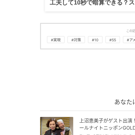
グルメ、ギャグ、子育て、旅行
この
#実現
#対策
#10
#55
#ア
あなた
上沼恵美子がゲスト出演
ールナイトニッポンGOL