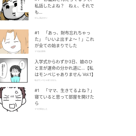
私話したよね？ ねぇ、それで
も…
ぜんぶ私のせい
#1 「あっ、財布忘れちゃっ
た」「いいよ出すよ〜！」これ
が全ての始まりでした
ママ友の財布
入学式からわずか3日、娘のひ
と言が運命の分かれ道に…【私
はモンペじゃありません Vol.1】
私はモンペじゃありません
#1 「ママ、生きてるよね？」
寝ていると思って部屋を開けた
ら
ママが家出した