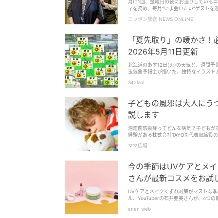
月に1回、金曜日の夜にお送りしているニ
ィを務め、毎月“いま会いたい”ゲストを迎
ニッポン放送 NEWS ONLINE
「夏先取り」の暖かさ！
2026年5月11日更新
北海道のあす12日(火)の天気と、週間
Sitakke
子どもの風邪は大人にう
説します
溶連菌感染症ってどんな病気？子どもが
経験がある株式会社TAYORI代表取締
「...
ママ広場
今の季節はUVケアとメイク
さんが最新コスメをお試
UVケアとメイクくずれ対策がマストな
ル、YouTuberの石井亜美さんが、4つ
anan web