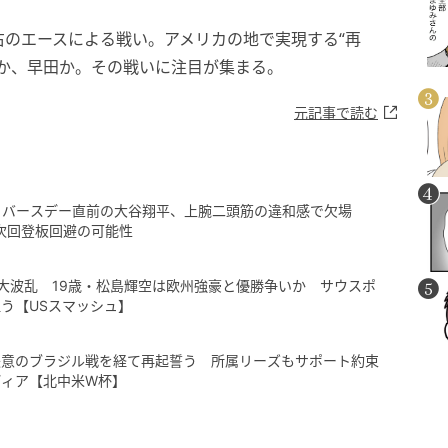
のエースによる戦い。アメリカの地で実現する“再
か、早田か。その戦いに注目が集まる。
元記事で読む
」バースデー直前の大谷翔平、上腕二頭筋の違和感で欠場
…次回登板回避の可能性
大波乱 19歳・松島輝空は欧州強豪と優勝争いか サウスポ
う【USスマッシュ】
失意のブラジル戦を経て再起誓う 所属リーズもサポート約束
ディア【北中米W杯】