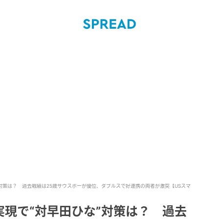
対策は？ 過去戦績は25歳サウスポーが優位、ダブルスで好連携の両者が激突【USスマ
現で“対早田ひな”対策は？ 過去