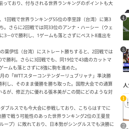
揃っており、付与される世界ランキングのポイントも大
。
、1回戦で世界ランキング55位の李昱諄（台湾）に第3
ち。さらに2回戦では同33位のアンナ・ハーシー（ウェ
に3－0で勝利し、1ゲームも落とさずにベスト8進出を
位の葉伊恬（台湾）にストレート勝ちすると、2回戦では
で勝利。さらに3回戦でも、同19位で43歳のカットマ
ゲームも落とさずに8強に駒を進めた。
6月の「WTTスターコンテンダーリュブリャナ」準決勝
勝利し、そのまま優勝を勝ち取った。国際大会での通算
人
いるが、修正力に優れる張本美がこの間にどのような対
てダブルスでも今大会に参戦しており、こちらはすでに
決勝で戦う可能性のあった世界ランキング2位の王曼昱
グループ）に敗れており、日本勢がシングルスでも決勝に