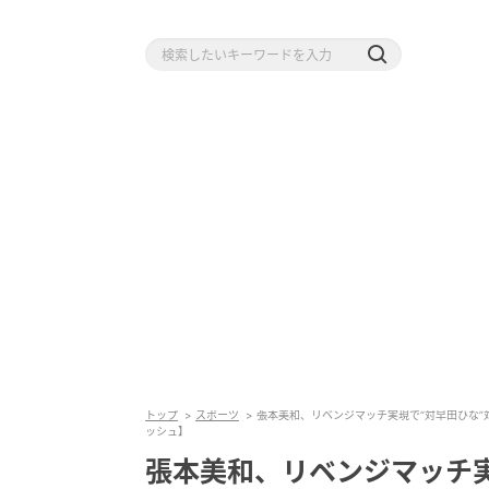
トップ
スポーツ
張本美和、リベンジマッチ実現で“対早田ひな”
ッシュ】
張本美和、リベンジマッチ実