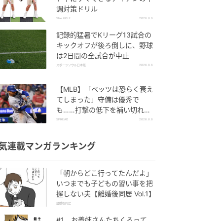
調対策ドリル
She GOLF
2026.8.6
記録的猛暑でKリーグ13試合の
キックオフが後ろ倒しに、野球
は2日間の全試合が中止
スポーツソウル日本版
2026.8.6
【MLB】「ベッツは恐らく衰え
てしまった」守備は優秀で
も……打撃の低下を補い切れ
ず 地元メディアが議論「未来
SPREAD
2026.8.6
の遊撃手を探し始めるべき」
気連載マンガランキング
「朝からどこ行ってたんだよ」
いつまでも子どもの習い事を把
握しない夫【離婚後同居 Vol.1】
離婚後同居
#1 お義姉さんたちくるって、