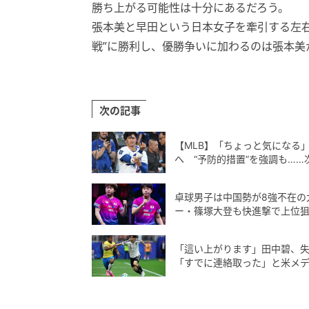
勝ち上がる可能性は十分にあるだろう。
張本美と早田という日本女子を牽引する左右
戦”に勝利し、優勝争いに加わるのは張本美
次の記事
【MLB】「ちょっと気になる
へ “予防的措置”を強調も…
卓球男子は中国勢が8強不在の
ー・篠塚大登も快進撃で上位狙
「這い上がります」田中碧、
「すでに連絡取った」と米メ