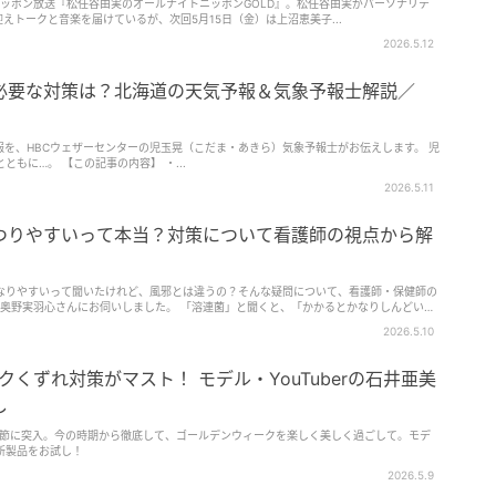
ッポン放送『松任谷由実のオールナイトニッポンGOLD』。松任谷由実がパーソナリテ
えトークと音楽を届けているが、次回5月15日（金）は上沼恵美子...
2026.5.12
必要な対策は？北海道の天気予報＆気象予報士解説／
予報を、HBCウェザーセンターの児玉晃（こだま・あきら）気象予報士がお伝えします。 児
玉気象予報士が描いた、独特なイラストとともに…。 【この記事の内容】 ・...
2026.5.11
つりやすいって本当？対策について看護師の視点から解
なりやすいって聞いたけれど、風邪とは違うの？そんな疑問について、看護師・保健師の
役の奥野実羽心さんにお伺いしました。 「溶連菌」と聞くと、「かかるとかなりしんどい」
2026.5.10
くずれ対策がマスト！ モデル・YouTuberの石井亜美
し
季節に突入。今の時期から徹底して、ゴールデンウィークを楽しく美しく過ごして。モデ
の新製品をお試し！
2026.5.9