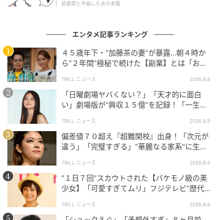
韓国発メイクアップブランドならではの、絶妙なピン
助産師と不倫した夫の末路
クモーブ。VDL チークステイン リキッド ブラッシャー
04 ディア モーブ ￥1,980（エフエムジー ＆ ミッショ
エンタメ記事ランキング
ン）
４５歳年下・“加藤茶の妻”が暴露…朝４時か
ら“２年間”極秘で続けた【副業】とは「お金
を稼ぐのって大変」
TRILL ニュース
2026.8.6
「日曜劇場ヤバくない？」「天才的に面白
い」劇場版が“興収１５億”を記録！「一生言
い続ける」放送後も続く“切望の声”
TRILL ニュース
2026.8.5
偏差値７０超え『超難関校』出身！「次元が
違う」「完璧すぎる」“華麗なる家系”に生ま
れた【規格外の逸材】
TRILL ニュース
2026.8.5
“１日７回”スカウトされた【バケモノ級の美
少女】「可愛すぎてムリ」フジテレビ“歴代N
o.1作”で輝いた『美人女優』
TRILL ニュース
2026.8.6
「ショックえぐ」「予想外すぎ」８ヶ月前