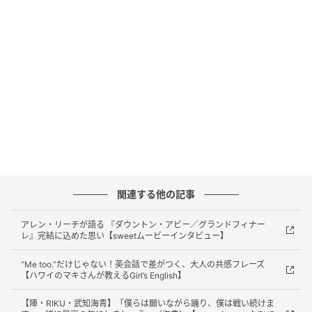
M：ホントですか！ NANOちゃんには、なんとなくフ
ェアリーな魔法少女のイメージがあって、その思いを
ラベンダーチークに託してみました。
N：気になってたカラーなんです。透明感だったり儚さ
だったりが可愛過ぎて。
M：分かります。ブルベ肌に似合う色というイメージ
があるかもしれませんが、下地にもラベンダーを仕込
めばどんな肌にもなじみやすいはず。
N：メモメモ。チークとベースメイクを色で繋げてい
関連する他の記事
くなんて、私には新視点だ〜。しかも、この入れ方も
アレン・リーチが語る 『ダウントン・アビー／グランドフィナー
新視点。
レ』完結に込めた思い【sweetムービーインタビュー】
M：旬の横断系ですね。左の頰骨から、鼻を通って、
“Me too.”だけじゃない！英会話で差がつく、大人の共感フレーズ
【ハワイのマキさんが教えるGirl’s English】
右の頰骨までひと続き。
N：目の下ギリギリまで細長く入るチークだから、視
【陣・RIKU・武知海青】「僕らは願いながら踊り、僕は戦い続けま