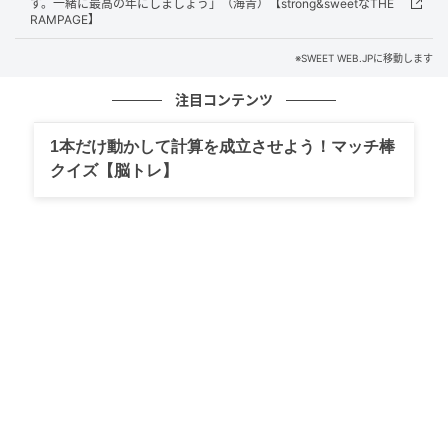
す。一緒に最高の年にしましょう」（海青）【strong&sweetなTHE
点が上がるのかな。リフトアップ効果まですごい。
RAMPAGE】
M：彩るエリアを小鼻あたりまで下げると、逆に面長
※SWEET WEB.JPに移動します
に見えちゃう。あと、色をしっかりめに出すことが大
注目コンテンツ
切。“入れてます！”くらいのポイント感があると完璧に
可愛いです。
1本だけ動かして計算を成立させよう！マッチ棒
N：メイクルームでも、何度も何度も薄膜な色を重ねま
クイズ【脳トレ】
したよね。
M：そう。NANOちゃんの場合は少しだけ血色感を足
したくて、ピンクチークとミックスしながら、です。
N：キラキラもつけてもらえてハッピー。よし、バラン
スを取りながら頑張ってみよう♡
KEY ITEM