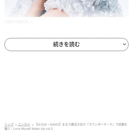
SWEETWEB.JP
ワンピース ￥43,780（ドリーム シスタージェーン／
ザ・ウォール ショールーム）、ダブルリング
続きを読む
￥24,200（FUMIE TANAKA／ドール）
どんな肌にもラベンダーチーク。旬の“横断
系”で楽しみたい！
MUTSUKI（以下M）：初めまして。オーディション番
組に参加されているときから応援していることもあっ
て、ずっとお会いしたかったんです。
NANO（以下N）：わ、嬉しい♡ 私からお伝えしたい
トップ
エンタメ
【IS:SUE・NANO】まるで魔法少女♡「ラベンダーチーク」で妖艶を
纏う｜Love Myself Make-Up vol.3
のはですね、「今日のメイク、最高です！」。