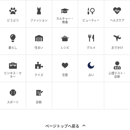
hair & make-up : MUTSUKI［Three PEACE］
カルチャー・
どうぶつ
ファッション
ビューティー
ヘルスケア
教養
text : AKIKO NISHIMURA
web edit : KIMIE WACHI
暮らし
住まい
レシピ
グルメ
おでかけ
※記事の内容はsweet2026年6月号のものになります。
※画像・文章の無断転載はご遠慮ください。
元記事で読む
ビジネス・マ
心理テスト・
クイズ
恋愛
占い
ネー
診断
次の記事
低い声、広い肩幅、見事な腹筋。 尊いホ・ナ
スポーツ
診断
ムジュンに中毒者続出 【韓ドラ姉妹の韓国ド
ラマにサランヘヨ】連載♡Vol.45
の記事をもっとみる
ページトップへ戻る