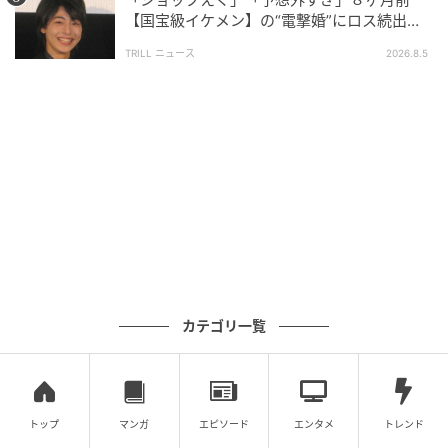
【国宝級イケメン】の“電撃婚”にロス続出！
興収“９５億超え”シリーズで輝いた逸材
TRILL ニュース
2026.8.5
SWEETWEB.JP
クリーミーなテクスチャーが極薄膜で密着。メイクミ
ーブラッシュ リキッド No.69 ラベンダーラスト
￥8,360（イヴ・サンローラン・ボーテ）
今号のメイクのハウトゥは sweet Instagramで公開♡
隔月でsweet webで『NANOがこたえる！ 悩み相談な
カテゴリ一覧
の。』も連載中！
photo : JUNGHYUN KIM［TRON］
トップ
マンガ
エピソード
エンタメ
トレンド
styling : MOMOKO HARADA