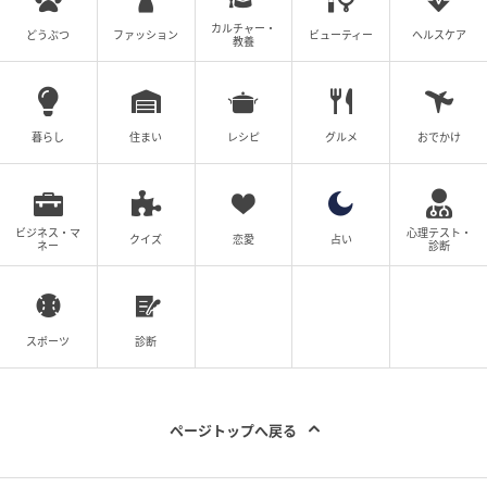
元記事で読む
カルチャー・
どうぶつ
ファッション
ビューティー
ヘルスケア
教養
次の記事
美肌の美容通に聞いた「実感があるから続け
暮らし
住まい
レシピ
グルメ
おでかけ
ている」習慣
の記事をもっとみる
ビジネス・マ
心理テスト・
クイズ
恋愛
占い
ネー
診断
スポーツ
診断
ページトップへ戻る