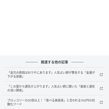
せてくれる。つやつやぷるぷるの唇になれるのも嬉し
い」(ビューティインフルエンサー・ちゃりこさん)
塗ったとたんに縦ジワもなくなる
関連する他の記事
「金欠の原因はおウチにあります」人気占い師が警告する「金運が
下がる部屋」
「この夏から運気が上がります」人気占い師に聞いた「美容と運気
の深い関係」
ブロッコリーの20倍以上！「食べる美容液」と言われる100円の抗
酸化フード