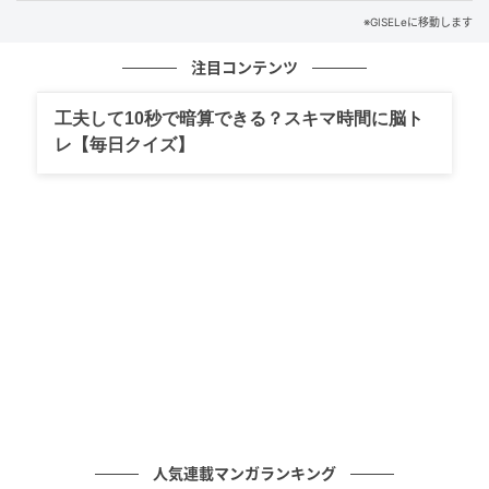
※GISELeに移動します
注目コンテンツ
工夫して10秒で暗算できる？スキマ時間に脳ト
レ【毎日クイズ】
センシュアルヌードグロス 422 「欠かせない“HERA”の
グロス。グロスだけどギトギトせず、プランプ効果で
ちゅるんとした色っぽい唇になるのがかわいい。422
番はミルキーっぽいピンク。美肌に見えるのでオスス
メ」（ちゃりこさん・ビューティインフルエンサー）
人気連載マンガランキング