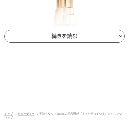
続きを読む
ルージュ ココ フラッシュ 90／シャネル 「リップが好
きで400本ほど持っていますが、その中でも欠かせな
いのがコレ。可愛すぎない大人なピンクで、この色が
トップ
ビューティー
手持ちリップ400本の美容通が「ずっと使っている」とくにいい
嫌いな人はいないのでは…？と思うほど万人ウケカラ
リップ
ー。顔色もパッと明るく見えて、肌までもキレイにみ