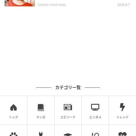
fashion trend news
2026.8.7
（美容のプロ23人に聞いた名品）
≫【全32アイテムの一覧へ】 リップなら「コレに勝る
ものはない」 美容のプロたちが「何度も買っている」
名品
カテゴリ一覧
トップ
マンガ
エピソード
エンタメ
トレンド