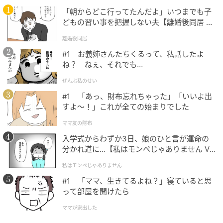
プライス以上の価値があるクオリティ
「朝からどこ行ってたんだよ」いつまでも子
どもの習い事を把握しない夫【離婚後同居 Vo
l.1】
離婚後同居
#1 お義姉さんたちくるって、私話したよ
ね？ ねぇ、それでも…
ぜんぶ私のせい
#1 「あっ、財布忘れちゃった」「いいよ出
すよ〜！」これが全ての始まりでした
ママ友の財布
入学式からわずか3日、娘のひと言が運命の
分かれ道に…【私はモンペじゃありません Vo
l.1】
私はモンペじゃありません
#1 「ママ、生きてるよね？」寝ていると思
って部屋を開けたら
ママが家出した