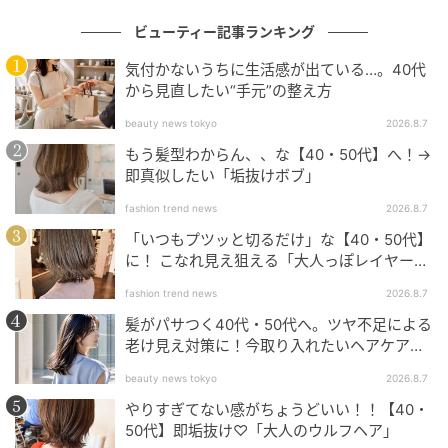
ビューティー記事ランキング
気付かないうちに生活感が出ている…。40代
から見直したい“手元”の整え方
beauty news tokyo
2026.8.7
キス リップアーマー 01／KISSME（伊勢半） 「唇をジ
もう髪型わからん、、な【40・50代】へ！→
ェル膜でコートする世界初の成分アプローチを採用し
即真似したい「垢抜けボブ」
ていて、落ちない！ 透けるカラーもやりすぎ感がなく
fashion trend news
2026.8.7
て絶妙です」（ちゃりこさん・ビューティインフルエ
「いつもプツッと切るだけ」な【40・50代】
ンサー）
に！ こなれ見え狙える「大人っぽレイヤーヘ
ア」
「ツヤ・うるおい・落ちにくい」3つを同時にかなえ
fashion trend news
2026.8.7
る、ツヤのあるジェル膜でコートする新処方のティン
髪がパサつく40代・50代へ。ツヤ不足による
老け見え対策に！今取り入れたいヘアケア名
トリップ。ジェル膜がリップコートのような役割をす
品３選
ることで、ティッシュオフをしなくてもマスクにつか
beauty news tokyo
2026.8.7
ず、まるでつけたてのような発色を１日中キープ。
やりすぎてない感がちょうどいい！！【40・
50代】即垢抜け♡「大人のウルフヘア」