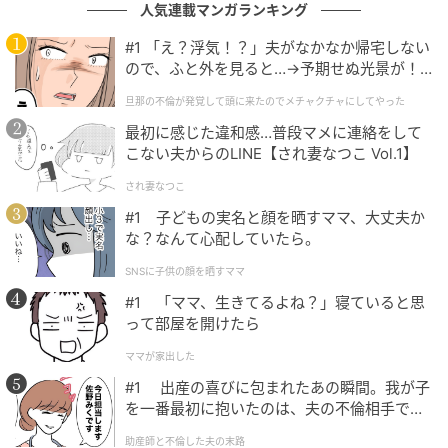
人気連載マンガランキング
#1 「え？浮気！？」夫がなかなか帰宅しない
ので、ふと外を見ると…→予期せぬ光景が！
｜旦那の不倫が発覚して頭に来たのでメチャ
旦那の不倫が発覚して頭に来たのでメチャクチャにしてやった
クチャにしてやった
最初に感じた違和感…普段マメに連絡をして
こない夫からのLINE【され妻なつこ Vol.1】
され妻なつこ
#1 子どもの実名と顔を晒すママ、大丈夫か
な？なんて心配していたら。
michill
SNSに子供の顔を晒すママ
市販のA5サイズの6リングファイルまたは2リングファ
#1 「ママ、生きてるよね？」寝ていると思
って部屋を開けたら
イルにセットできます。
ママが家出した
#1 出産の喜びに包まれたあの瞬間。我が子
を一番最初に抱いたのは、夫の不倫相手でし
た。
助産師と不倫した夫の末路