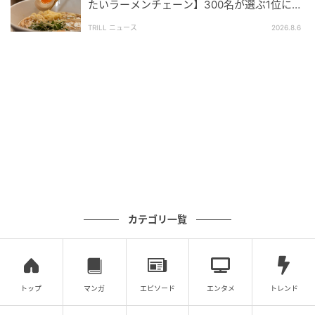
たいラーメンチェーン】300名が選ぶ1位に
「体に染みわたる」「満足感と元気をもらえ
TRILL ニュース
2026.8.6
る」
michill
カテゴリ一覧
『メッシュポーチリフィル』は、推し活グッズやコレ
クションをリフィルでそのまま持ち歩きもできるの
で、普段はバインダーで綺麗に保管し、イベントの時
だけお気に入りのリフィルをチョイスして持ち出す、
トップ
マンガ
エピソード
エンタメ
トレンド
という使い方も便利です。