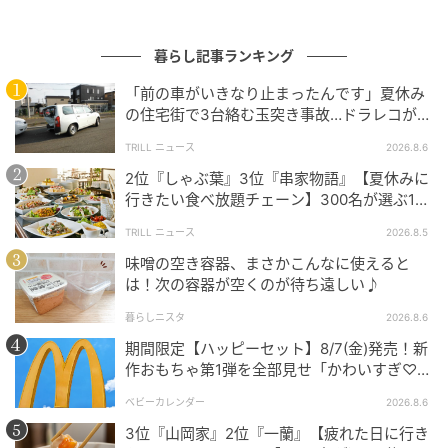
暮らし記事ランキング
「前の車がいきなり止まったんです」夏休み
の住宅街で3台絡む玉突き事故…ドラレコが捉
えていた“急ブレーキの理由”
TRILL ニュース
2026.8.6
2位『しゃぶ葉』3位『串家物語』【夏休みに
行きたい食べ放題チェーン】300名が選ぶ1位
michill
に「満足度が高い」「大人まで楽しめる」
TRILL ニュース
2026.8.5
ファスナー部分はグレーのシンプルな配色になってお
味噌の空き容器、まさかこんなに使えると
り、スタイリッシュに見せてくれます。開閉もスムー
は！次の容器が空くのが待ち遠しい♪
ズで、中身が飛び出る心配もありません。
暮らしニスタ
2026.8.6
期間限定【ハッピーセット】8/7(金)発売！新
推し活や整理整頓に便利！メッシュポーチリ
作おもちゃ第1弾を全部見せ「かわいすぎ♡」
「絶対行く！」
フィルの活用術
ベビーカレンダー
2026.8.6
3位『山岡家』2位『一蘭』【疲れた日に行き