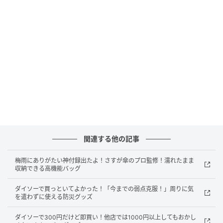
価格：￥110（税込）
サイズ（約）：W14cm×H20cm、収納可能サイズ：
W11cm×H17.5cm以内
販売ショップ：ダイソー
JANコード：4550480626468
バインダーにセットしてすっきり整理できる！
ダイソーの『メッシュポーチリフィル』
関連する他の記事
梅雨にありがたい神付録出たよ！さすが傘のプロ監修！濡れたまま
収納できる高機能バッグ
ダイソーで買っといてよかった！「今までの弱点克服！」周りに気
を遣わずに使える防災グッズ
ダイソーで300円だけど即買い！他店では1000円以上してもおかし