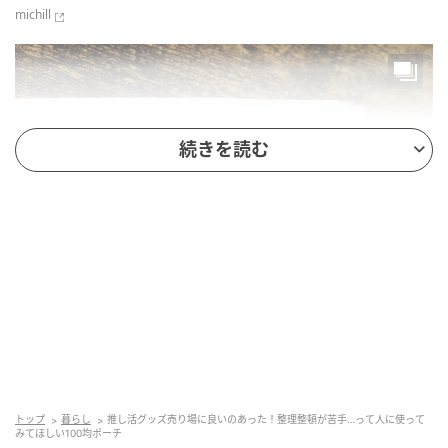
michill
続きを読む
michill
商品名：メッシュポーチリフィル（片面PVC、6穴／2
穴兼用、グレー）
トップ
暮らし
推し活グッズ売り場に良いのあった！整理整頓が苦手…って人に使って
みてほしい100均ポーチ