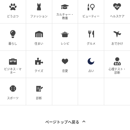
カルチャー・
どうぶつ
ファッション
ビューティー
ヘルスケア
教養
暮らし
住まい
レシピ
グルメ
おでかけ
ビジネス・マ
心理テスト・
クイズ
恋愛
占い
ネー
診断
michill
スポーツ
診断
きめ細かなメッシュ素材を活かして、缶バッジのピン
を通して固定してみました。これなら複数のコレクシ
ョンをまとめてきれいにレイアウトできそうです。
ページトップへ戻る