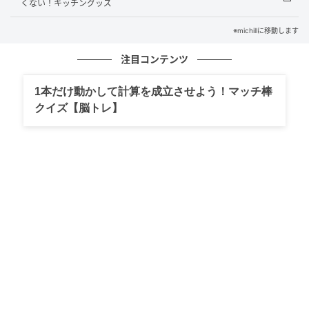
くない！キッチングッズ
※michillに移動します
注目コンテンツ
1本だけ動かして計算を成立させよう！マッチ棒
michill
クイズ【脳トレ】
ダイソーの『メッシュポーチリフィル』は、お手持ち
のバインダーにセットして、コレクションを収納して
一括管理できる便利グッズです。片面がメッシュ素
材、もう片面が中身をパッと確認できるクリア素材に
なっており、視認性の高さは抜群です。
お値段は110円（税込）なので、まとめ買いしやすい
のも嬉しいポイントです。