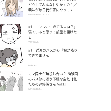
どうしてみんな甘やかすの？／
義妹が毎日我が家にやってくる
（1）【義父母がシンドイんで
義妹が毎日我が家にやってくる
す！ まんが】
#1 「ママ、生きてるよね？」
寝ていると思って部屋を開けた
ら
ママが家出した
#1 送迎のバスから「娘が降り
てきてません」
娘が拐われた
ママ同士が無視し合い？ 幼稚園
のバス停に漂う不穏な空気【私
たちの連絡係さん Vol.1】
私たちの連絡係さん