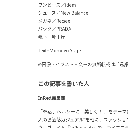
ワンピース／idem
シューズ／New Balance
メガネ／Re:see
バッグ／PRADA
靴下／靴下屋
Text=Momoyo Yuge
※画像・イラスト・文章の無断転載はご遠
この記事を書いた人
InRed編集部
「35歳、ヘルシーに！美しく！ 」をテーマに
人のお洒落カジュアル”を軸に、ファッシ
ウェブサイト『InRed web』ではライ