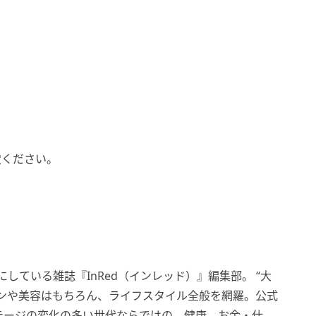
慮ください。
している雑誌『InRed（インレッド）』編集部。 “大
ョンや美容はもちろん、ライフスタイル全般を網羅。公式
フステージの変化の多い世代ならではの、健康、お金・仕