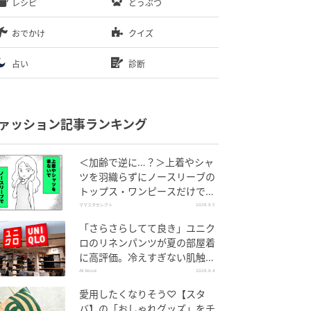
レシピ
どうぶつ
おでかけ
クイズ
占い
診断
ァッション記事ランキング
＜加齢で逆に…？＞上着やシャ
ツを羽織らずにノースリーブの
トップス・ワンピースだけで外
出できる？
ママスタセレクト
2026.8.5
「さらさらしてて良き」ユニク
ロのリネンパンツが夏の部屋着
に高評価。冷えすぎない肌触り
が決め手
All About
2026.8.4
愛用したくなりそう♡【スタ
バ】の「おしゃれグッズ」をチ