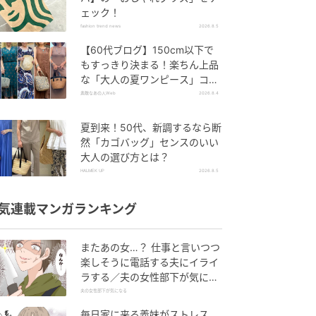
ェック！
fashion trend news
2026.8.5
【60代ブログ】150cm以下で
もすっきり決まる！楽ちん上品
な「大人の夏ワンピース」コー
デ６選
素敵なあの人Web
2026.8.4
夏到来！50代、新調するなら断
然「カゴバッグ」センスのいい
大人の選び方とは？
HALMEK UP
2026.8.5
気連載マンガランキング
またあの女…？ 仕事と言いつつ
楽しそうに電話する夫にイライ
ラする／夫の女性部下が気にな
る（1）【夫婦の危機 まんが】
夫の女性部下が気になる
毎日家に来る義妹がストレス…