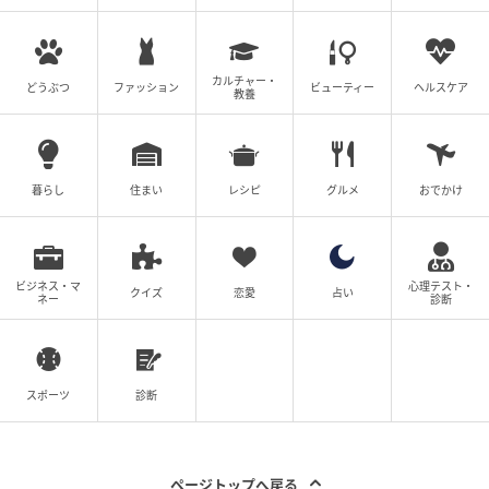
まで、1日のスケジュールに寄り添ったお手本コーディ
ネート！一見きまじめになりがちな黒ジャケットも、
カルチャー・
綺麗なワイドパンツのシルエットや腕見せする着こな
どうぶつ
ファッション
ビューティー
ヘルスケア
教養
しで、こなれた雰囲気のスタイルに。シーンに合わせ
てストールのブルーへと「差し色」をシフトさせる、
西さんのカラーセンスも光るスナップです。
暮らし
住まい
レシピ
グルメ
おでかけ
ビジネス・マ
心理テスト・
クイズ
恋愛
占い
ネー
診断
スポーツ
診断
ページトップへ戻る