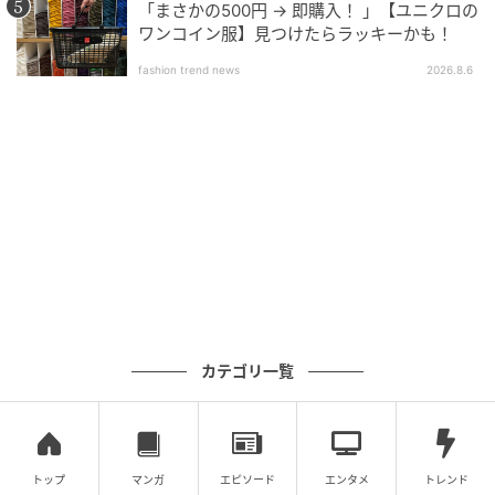
コーデアイテム＆ブランド
「まさかの500円 → 即購入！ 」【ユニクロの
ワンコイン服】見つけたらラッキーかも！
ジャケット
fashion trend news
2026.8.6
DYNY
トップス
MAX＆CO.
ボトムス
BCBG MAXAZRIA
バッグ
カドゥ京都
シューズ
ノーブランド
ブレスレット
カテゴリ一覧
スワロフスキー
編集部コメント
トップ
マンガ
エピソード
エンタメ
トレンド
虎ノ門ヒルズでのランチから夜の華やかなパーティー