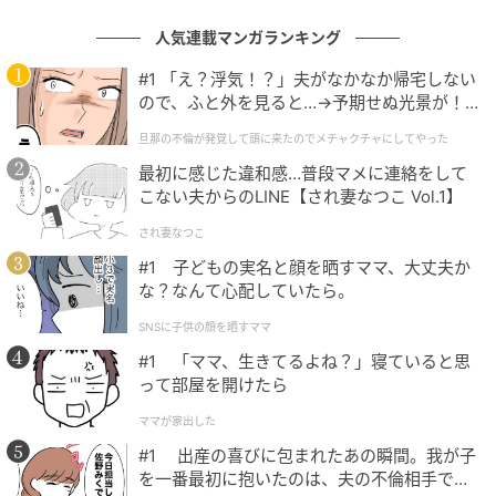
人気連載マンガランキング
#1 「え？浮気！？」夫がなかなか帰宅しない
ので、ふと外を見ると…→予期せぬ光景が！
｜旦那の不倫が発覚して頭に来たのでメチャ
旦那の不倫が発覚して頭に来たのでメチャクチャにしてやった
クチャにしてやった
最初に感じた違和感…普段マメに連絡をして
こない夫からのLINE【され妻なつこ Vol.1】
され妻なつこ
#1 子どもの実名と顔を晒すママ、大丈夫か
な？なんて心配していたら。
SNSに子供の顔を晒すママ
#1 「ママ、生きてるよね？」寝ていると思
って部屋を開けたら
ママが家出した
#1 出産の喜びに包まれたあの瞬間。我が子
を一番最初に抱いたのは、夫の不倫相手でし