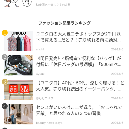
た。
助産師と不倫した夫の末路
ファッション記事ランキング
ユニクロの大人気コラボトップスが2千円以
素敵なあの人Web
下で買える…だと？！売り切れる前に絶対買
い！
michill
2026.8.6
「この日は夜、サッカーの元日本代表監督トルシエさ
んのパーティーがあり、ドレスコードがサムライブル
《明日発売》4層構造で便利な【バッグ】が
付録に「休日バッグの最適解」「500mlペッ
ーだったので、ブルーのストールをチョイス。夜はジ
トボトルも入る」
ャケットなしで、シンプルスタイルのアクセントとし
4yuuu
2026.8.6
て投入します♪」
【ユニクロ】40代・50代、涼しく履ける！と
大人気。売り切れ続出のイージーパンツ、買
ってみた！
※紹介した商品はすべて私物です。編集部やメーカーへ
暮らしニスタ
2026.8.6
のお問い合わせはご遠慮ください。
センスがいい人はここが違う。「おしゃれで
※画像・文章の無断転載はご遠慮ください。
素敵」と思われる人の３つの習慣
beauty news tokyo
2026.8.6