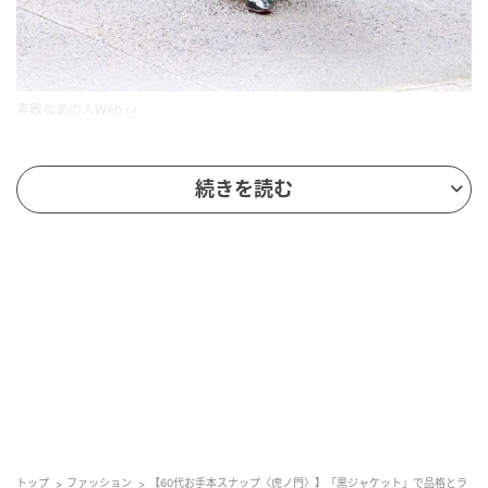
素敵なあの人Web
今回のモデル
続きを読む
西 恵津子さん
60歳
品格外見プランナー
この日は素敵世代の方々と「虎ノ門ヒルズ」でランチ
を楽しまれていた西さん。
「黒のジャケットでカチッと引き締めつつ、シルエッ
トの綺麗なワイドパンツでドレスライクな装いに。た
だ、ジャケットの袖を少し上げて腕をすっきりと見せ
てきちんとまとまりすぎずラフな抜け感も加味してい
トップ
ファッション
【60代お手本スナップ〈虎ノ門〉】「黒ジャケット」で品格とラ