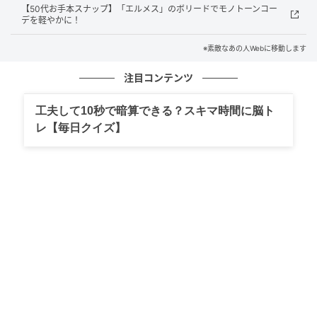
【50代お手本スナップ】「エルメス」のボリードでモノトーンコー
デを軽やかに！
※素敵なあの人Webに移動します
注目コンテンツ
工夫して10秒で暗算できる？スキマ時間に脳ト
レ【毎日クイズ】
素敵なあの人Web
「『カドゥ京都』の鮮やかなグリーンのバッグをコー
デの差し色にしました」シルクのなめらかな光沢感が
際立って、装いが一層華やかに見えます！