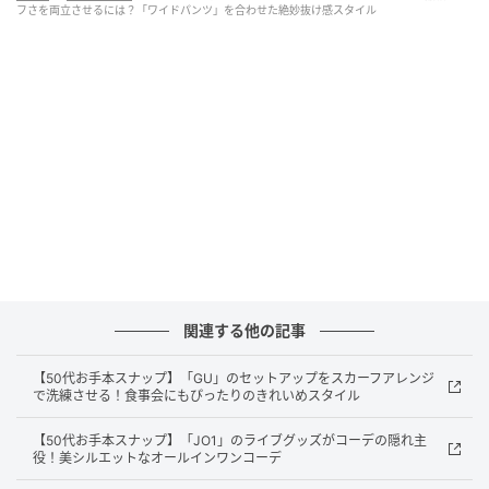
フさを両立させるには？「ワイドパンツ」を合わせた絶妙抜け感スタイル
ます」
関連する他の記事
【50代お手本スナップ】「GU」のセットアップをスカーフアレンジ
で洗練させる！食事会にもぴったりのきれいめスタイル
【50代お手本スナップ】「JO1」のライブグッズがコーデの隠れ主
役！美シルエットなオールインワンコーデ