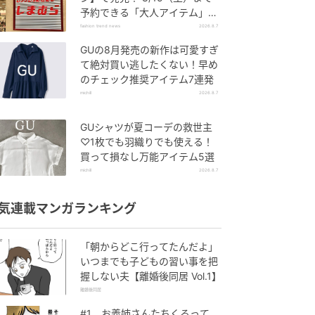
予約できる「大人アイテム」っ
て？
fashion trend news
2026.8.7
GUの8月発売の新作は可愛すぎ
て絶対買い逃したくない！早め
のチェック推奨アイテム7連発
michill
2026.8.7
GUシャツが夏コーデの救世主
♡1枚でも羽織りでも使える！
買って損なし万能アイテム5選
michill
2026.8.7
気連載マンガランキング
「朝からどこ行ってたんだよ」
いつまでも子どもの習い事を把
握しない夫【離婚後同居 Vol.1】
離婚後同居
#1 お義姉さんたちくるって、