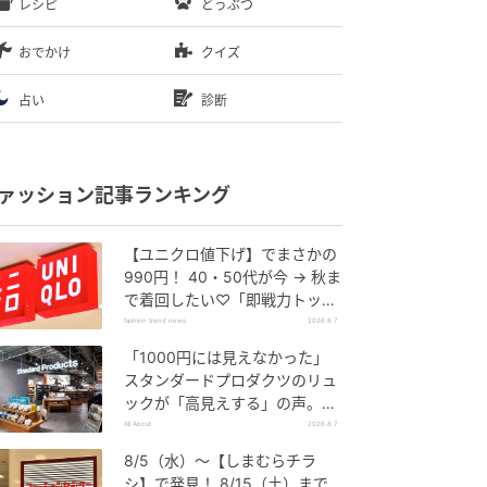
レシピ
どうぶつ
おでかけ
クイズ
占い
診断
ァッション記事ランキング
【ユニクロ値下げ】でまさかの
990円！ 40・50代が今 → 秋ま
で着回したい♡「即戦力トップ
ス」
fashion trend news
2026.8.7
「1000円には見えなかった」
スタンダードプロダクツのリュ
ックが「高見えする」の声。2
個購入する人も
All About
2026.8.7
8/5（水）〜【しまむらチラ
シ】で発見！ 8/15（土）まで