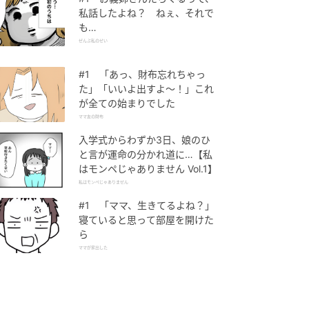
私話したよね？ ねぇ、それで
も…
ぜんぶ私のせい
#1 「あっ、財布忘れちゃっ
た」「いいよ出すよ〜！」これ
が全ての始まりでした
ママ友の財布
入学式からわずか3日、娘のひ
と言が運命の分かれ道に…【私
はモンペじゃありません Vol.1】
私はモンペじゃありません
#1 「ママ、生きてるよね？」
寝ていると思って部屋を開けた
ら
ママが家出した