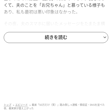
くて、夫のことを「お兄ちゃん」と慕っている様子も
あり、私も最初は悪い印象はなかった。
その夜、夫のスマホに届いたメッセージをたまたま横
から見てしまった。
続きを読む
「今月資金繰りがやばくて。お兄ちゃん50万だけ貸し
てよ（笑）」
軽すぎる。「（笑）」がついてはいるけれど、金額は
50万円だ。私は思わず夫の顔を見た。夫は困った顔を
しながらも、「弟が困ってるなら」と言った。
——あ、これは止められないやつだ。
私は反対意見を一度だけ口にした。
トップ
エピソード
義弟「50万だけ（笑）」踏み倒し→通帳・領収証・SNSを並べた
「返済の約束をちゃんと取り決めてから渡してほし
夜、義実家が震え上がった