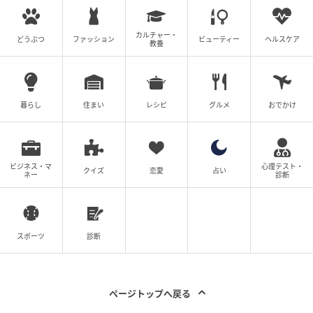
夫は静かに、でもはっきりと言ったそうだ。
カルチャー・
どうぶつ
ファッション
ビューティー
ヘルスケア
教養
「返済の計画を書面で出してくれ。それと、外壁の件
にうちは関わらない」と。
暮らし
住まい
レシピ
グルメ
おでかけ
義母はその後、外壁の件について私たちに連絡してこ
なくなった。義弟からは毎月少額ずつ返済が始まり、
夫は「全額戻ってきても、もう同じことはしない」と
ビジネス・マ
心理テスト・
言っている。
クイズ
恋愛
占い
ネー
診断
怒鳴らなかった。泣きもしなかった。ただ、事実を5枚
の紙に並べただけ。それが私たちの家庭を守ってくれ
スポーツ
診断
たのだと、今は静かに思っている。
ページトップへ戻る
さいごに