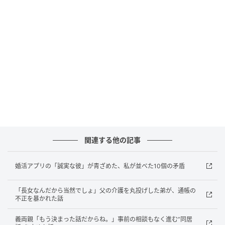
い」と。
夫は「わかった」と言ったが、結局メッセージのやり
取りで「来年の春までに返す」という曖昧な言葉を引
き出しただけで、弟に50万円を振り込んだ。
その日から私は、家計の支出管理スプレッドシートに
「義弟貸付」という新しい列を作った。
「もう少し待って」→義母「外壁代も出して
関連する他の記事
♡」
婚活アプリの「誠実な彼」が青ざめた、私が並べた10個の矛盾
春の返済期限が来ても、義弟からは何の連絡もなかっ
た。夫が恐る恐るメッセージを送ると、「もう少し待
「長女なんだから当然でしょ」父の介護を丸投げした弟が、通帳の
不正を暴かれた話
って」とだけ返ってきた。
義両親「もう決まった話だからね。」事前の相談もなく進む”同居