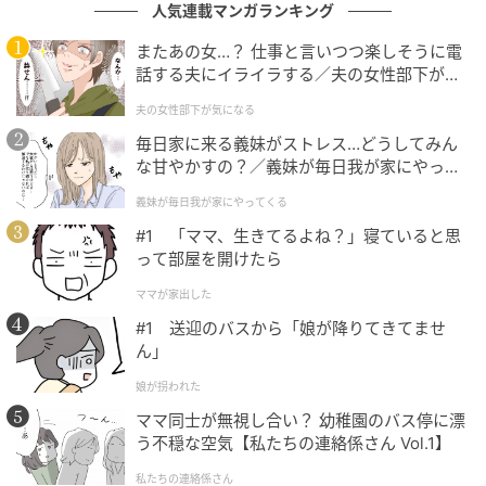
人気連載マンガランキング
このころから私は義実家関連の出費をすべて記録する
またあの女…？ 仕事と言いつつ楽しそうに電
だけでなく、少し調べることにした。義弟のSNSを見
話する夫にイライラする／夫の女性部下が気
になる（1）【夫婦の危機 まんが】
てみると——驚いた。
夫の女性部下が気になる
毎日家に来る義妹がストレス…どうしてみん
「新しいMac買ったー！」「友達と沖縄！最高すぎ」
な甘やかすの？／義妹が毎日我が家にやって
「おしゃれなカフェで仕事（写真）」。
くる（1）【義父母がシンドイんです！ まん
義妹が毎日我が家にやってくる
が】
返済期限を過ぎた時期と投稿日付が、きれいに重なっ
#1 「ママ、生きてるよね？」寝ていると思
って部屋を開けたら
ていた。
ママが家出した
私はスクリーンショットを日付つきで保存し、銀行の
#1 送迎のバスから「娘が降りてきてませ
振込履歴のコピー、夫と義弟のメッセージのやり取り
ん」
（夫に頼んでスクリーンショットをもらっていた）、
娘が拐われた
そして家計のスプレッドシートをひとつのフォルダに
ママ同士が無視し合い？ 幼稚園のバス停に漂
まとめた。
う不穏な空気【私たちの連絡係さん Vol.1】
——別に戦争がしたいわけじゃない。でも、事実は事
私たちの連絡係さん