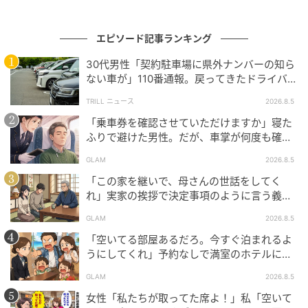
実として残しておかなければ。
エピソード記事ランキング
30代男性「契約駐車場に県外ナンバーの知ら
食卓に置いた5枚が、夫の目を覚ました
ない車が」110番通報。戻ってきたドライバー
の“言い分”に「口論になった」
TRILL ニュース
2026.8.5
義母から「外壁の件、どうする？」と再度連絡が来た
「乗車券を確認させていただけますか」寝た
週末の夜、私はプリントアウトした資料を食卓に置い
ふりで避けた男性。だが、車掌が何度も確認
た。
した結果
GLAM
2026.8.5
A4で5枚。銀行振込記録、返済期限のメッセージ、義
「この家を継いで、母さんの世話をしてく
れ」実家の挨拶で決定事項のように言う義
弟のSNS投稿の日付一覧、そして家計への影響をまと
父。だが、普段は反論しない夫が言ってくれ
めたスプレッドシート。
GLAM
2026.8.5
た一言
「空いてる部屋あるだろ。今すぐ泊まれるよ
「見てほしいものがあって」
うにしてくれ」予約なしで満室のホテルに押
しかけた家族。だが、責任者の対応で状況が
GLAM
2026.8.5
夫はしばらく無言でページをめくっていた。SNSの投
一変
稿ページで手が止まった。
女性「私たちが取ってた席よ！」私「空いて