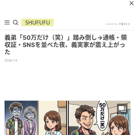
義弟「50万だけ（笑）」踏み倒し→通帳・領
収証・SNSを並べた夜、義実家が震え上がっ
た
2026.7.4