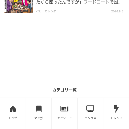
たから座ったんですが」フードコートで困
惑…⇒そこへ女性の旦那さんが来ると
「……これ、返済期限の翌月じゃないか」
ベビーカレンダー
2026.8.5
「うん」
夫の顔から血の気が引くのがわかった。夫は怒りとも
悲しみともつかない表情で、「俺、騙されてたのか」
とつぶやいた。
夫が義実家に電話をかけたのはその夜だった。資料を
全部義母にも見せると伝えると、義母は絶句したあと
「陽介に確認する」と言って電話を切った。
カテゴリ一覧
義弟が震え上がった、その後のこと
トップ
マンガ
エピソード
エンタメ
トレンド
翌日、義弟から夫に電話があった。声が震えていたら
しい。「全部見せてもらった。ごめん」と。