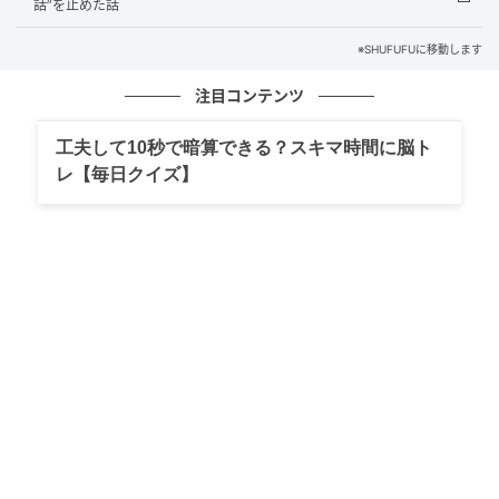
夫は「仕事が大変なんだろう」と言った。私は何も言
話”を止めた話
わずにスプレッドシートに「返済なし・6か月経過」と
※SHUFUFUに移動します
打ち込んだ。
注目コンテンツ
そしてその翌週、今度は義母から連絡が来た。
工夫して10秒で暗算できる？スキマ時間に脳ト
「実家の外壁がかなり傷んでいてね。修繕費が100万
レ【毎日クイズ】
かかるって言われて。あなたたちにも少し負担しても
らえないかしら。陽介も出すって言ってるし」
——義弟が出す？今、50万円を返せない義弟が？
私はすぐには何も言わなかった。ただ、スプレッドシ
ートに新しい行を追加した。「義実家外壁修繕・義母
より負担要請・金額未定」。
黙って積み上げた「もうひとつの記録」