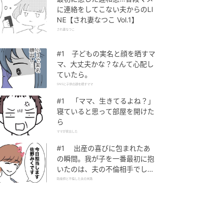
に連絡をしてこない夫からのLI
NE【され妻なつこ Vol.1】
され妻なつこ
#1 子どもの実名と顔を晒すマ
マ、大丈夫かな？なんて心配し
ていたら。
SNSに子供の顔を晒すママ
#1 「ママ、生きてるよね？」
寝ていると思って部屋を開けた
ら
ママが家出した
#1 出産の喜びに包まれたあ
の瞬間。我が子を一番最初に抱
いたのは、夫の不倫相手でし
た。
助産師と不倫した夫の末路