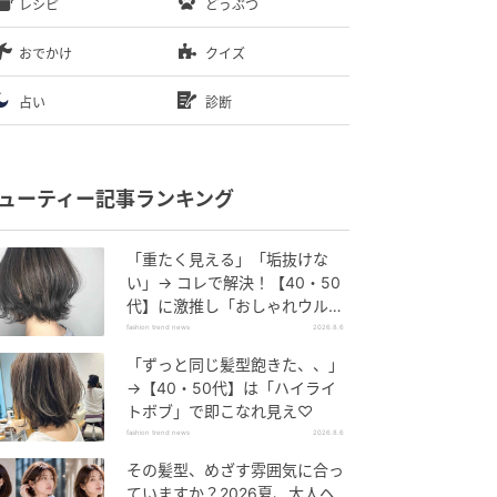
レシピ
どうぶつ
おでかけ
クイズ
占い
診断
ューティー記事ランキング
「重たく見える」「垢抜けな
い」→ コレで解決！【40・50
代】に激推し「おしゃれウル
フ」
fashion trend news
2026.8.6
「ずっと同じ髪型飽きた、、」
→【40・50代】は「ハイライ
トボブ」で即こなれ見え♡
fashion trend news
2026.8.6
その髪型、めざす雰囲気に合っ
ていますか？2026夏、大人ヘ