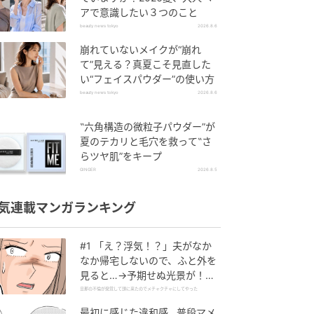
アで意識したい３つのこと
beauty news tokyo
2026.8.6
崩れていないメイクが“崩れ
て”見える？真夏こそ見直した
い“フェイスパウダー”の使い方
beauty news tokyo
2026.8.6
‟六角構造の微粒子パウダー”が
夏のテカリと毛穴を救って‟さ
らツヤ肌”をキープ
GINGER
2026.8.5
気連載マンガランキング
#1 「え？浮気！？」夫がなか
なか帰宅しないので、ふと外を
見ると…→予期せぬ光景が！｜
旦那の不倫が発覚して頭に来た
旦那の不倫が発覚して頭に来たのでメチャクチャにしてやった
のでメチャクチャにしてやった
最初に感じた違和感…普段マメ