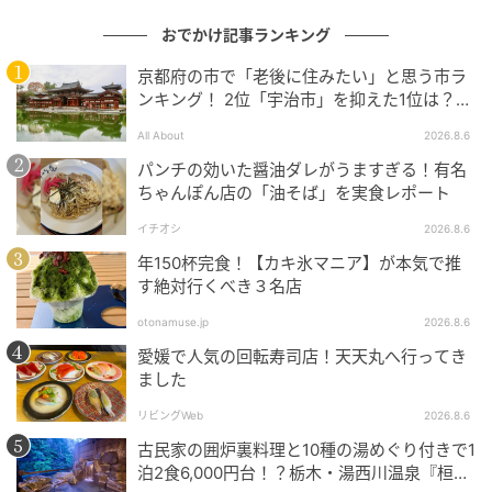
おでかけ記事ランキング
京都府の市で「老後に住みたい」と思う市ラ
ンキング！ 2位「宇治市」を抑えた1位は？
【2026年調査】
All About
2026.8.6
パンチの効いた醤油ダレがうますぎる！有名
ちゃんぽん店の「油そば」を実食レポート
イチオシ
2026.8.6
年150杯完食！【カキ氷マニア】が本気で推
す絶対行くべき３名店
otonamuse.jp
2026.8.6
愛媛で人気の回転寿司店！天天丸へ行ってき
ました
リビングWeb
2026.8.6
古民家の囲炉裏料理と10種の湯めぐり付きで1
泊2食6,000円台！？栃木・湯西川温泉『桓武