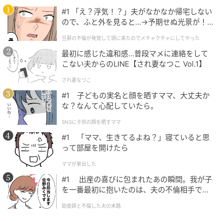
#1 「え？浮気！？」夫がなかなか帰宅しない
ので、ふと外を見ると…→予期せぬ光景が！
｜旦那の不倫が発覚して頭に来たのでメチャ
旦那の不倫が発覚して頭に来たのでメチャクチャにしてやった
クチャにしてやった
最初に感じた違和感…普段マメに連絡をして
こない夫からのLINE【され妻なつこ Vol.1】
され妻なつこ
#1 子どもの実名と顔を晒すママ、大丈夫か
な？なんて心配していたら。
SNSに子供の顔を晒すママ
#1 「ママ、生きてるよね？」寝ていると思
って部屋を開けたら
ママが家出した
#1 出産の喜びに包まれたあの瞬間。我が子
を一番最初に抱いたのは、夫の不倫相手でし
た。
助産師と不倫した夫の末路