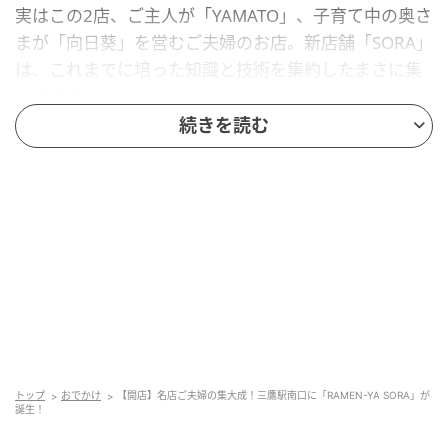
実はこの2店、ご主人が「YAMATO」、子育て中の奥さ
まが「向日葵」を営むご夫婦のお店。新店舗「SORA」
は、これまでに培った知識と技術を集約したまさに集
大成です。
続きを読む
大きな特色は、駅近の利便性に加え、カウンター6席の
ほかに「4人掛けのテーブル席が2卓」用意されている
こと！メニューには「お子さまらぁめん」もあり、こ
れまでの店舗以上に、小さなお子様連れからご年配の
方まで三世代でゆったりと楽しめる空間になっていま
す。 毎日でも食べられる安心安全な無化調・自家製麺
のらぁ麺（塩・醤油）や昆布水つけ麺、こだわり抜い
たワンタンや3種の焼豚など、どれを注文しようか迷っ
てしまいますね。
トップ
おでかけ
【開店】名店ご夫婦の集大成！三鷹駅南口に「RAMEN-YA SORA」が
誕生！