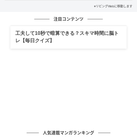
元記事で読む
※リビングWebに移動します
次の記事
注目コンテンツ
【開店】行列店の隣！三鷹に美味しい珈琲と
工夫して10秒で暗算できる？スキマ時間に脳ト
ケーキの「Tonari」6/25誕生
レ【毎日クイズ】
の記事をもっとみる
人気連載マンガランキング