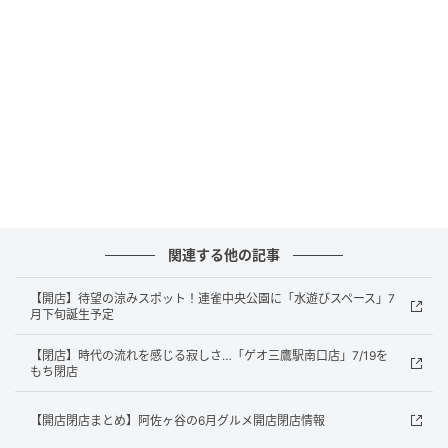
関連する他の記事
【開店】待望の涼みスポット！連雀中央公園に「水遊びスペース」7
月下旬誕生予定
【閉店】時代の流れを感じる寂しさ…「ゲオ三鷹駅南口店」7/19を
もち閉店
出典：リビングむさしのWeb
【開店閉店まとめ】阿佐ヶ谷の6月グルメ開店閉店情報