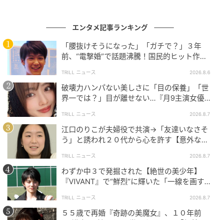
になっていく「ボニー」の姿を前に、おもちゃたちは
かつてない危機に直面します。
エンタメ記事ランキング
そんな一大事に「ジェシー」のSOSを受けた「ウッデ
「腰抜けそうになった」「ガチで？」３年
ィ」が再び仲間たちのもとへ駆けつけます。
前、“電撃婚”で話題沸騰！国民的ヒット作
『逃げ恥』で異彩放った【国宝級イケメン】
久々の再会を果たした「ジェシー」と「ウッディ」
TRILL ニュース
2026.8.6
「バズ・ライトイヤー」たちは、再び肩を並べて“デジ
破壊力ハンパない美しさに「目の保養」「世
界一では？」目が離せない…『月9主演女優
タル”という史上最大の脅威に立ち向かいます。
（34歳）』“極上”美ショットがすごい
TRILL ニュース
2026.8.7
変わりゆく時代の中で、子どもたちとおもちゃとの絆
江口のりこが夫婦役で共演→「友達いなさそ
を描き続けてきた「トイ・ストーリー」が出す＜究極
う」と誘われ２０代から心を許す【意外な親
の答え＞とは…？
友芸人】とは？
TRILL ニュース
2026.8.7
わずか中３で発掘された【絶世の美少年】
『VIVANT』で“鮮烈”に輝いた「一線を画す」
イケメン俳優
『トイ・ストーリー５』のカメオ声優出演を果たした
TRILL ニュース
2026.8.7
塩﨑太智さんは、
５５歳で再婚『奇跡の美魔女』、１０年前