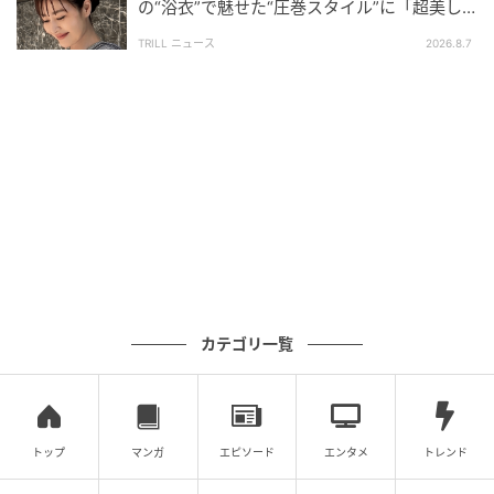
の“浴衣”で魅せた“圧巻スタイル”に「超美し
めちゃくちゃ嬉しい！！！！！！
い」「うっとり」
TRILL ニュース
2026.8.7
映画も観たのですが、踊りたくなっちゃうくらい最高
でした。
カメオでも出演させていただくこと、メンバーの佐野
が出演していること、もう“すごすぎて滅”でした！
とテンション高くコメント。
また、吉田仁人さんは
カテゴリ一覧
メンバーの声が作品から聞こえてくる嬉しさ、そして
佐野がずっとやりたいと言っていた作品の声優を務め
て、その映画の一緒の空間にいれることが、すごく幸
トップ
マンガ
エピソード
エンタメ
トレンド
せでした！