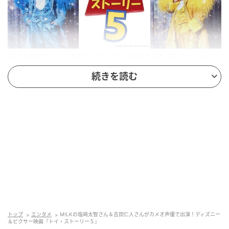
M!LKの塩﨑太智さん＆吉田仁人さんがカメオ声優で出演！ディズニー＆ピク
サー映画『トイ・ストーリー５』
続きを読む
監督：アンドリュー・スタントン（「トイ・ストーリ
ー」シリーズ、「ファインディング・ニモ」「ファイ
ンディング・ドリー」）
共同監督：ケナ・ハリス
製作：リンジー・コリンズ
全米公開日：2026年6月19日
トップ
エンタメ
M!LKの塩﨑太智さん＆吉田仁人さんがカメオ声優で出演！ディズニー
＆ピクサー映画『トイ・ストーリー５』