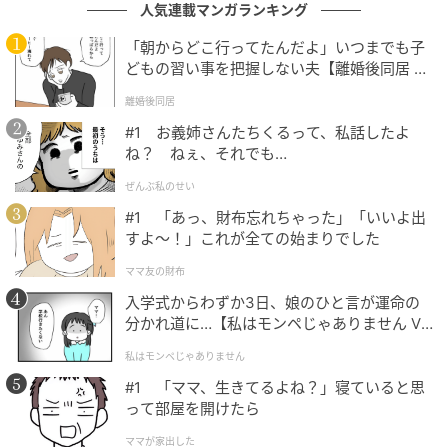
人気連載マンガランキング
映画のどのシーンで登場するのか、劇場の大スクリー
ンで確認ください。
「朝からどこ行ってたんだよ」いつまでも子
どもの習い事を把握しない夫【離婚後同居 Vo
l.1】
シリーズ最新作となる『トイ・ストーリー５』では、
離婚後同居
子どもたちがおもちゃではなくスマホやタブレットに
#1 お義姉さんたちくるって、私話したよ
夢中になっている現代が舞台となります。
ね？ ねぇ、それでも…
ぜんぶ私のせい
本当はまだまだおもちゃで遊びたいけれど、タブレッ
#1 「あっ、財布忘れちゃった」「いいよ出
トに夢中な周囲の子どもたちと話が合わず友だちがで
すよ〜！」これが全ての始まりでした
きなくて悩む「ボニー」と、彼女を心配しているおも
ちゃたち。
ママ友の財布
入学式からわずか3日、娘のひと言が運命の
そんなある日、両親からのプレゼントで「ボニー」の
分かれ道に…【私はモンペじゃありません Vo
l.1】
部屋に最先端タブレット「リリーパッド」が現れたこ
私はモンペじゃありません
とで日常が一変します！
#1 「ママ、生きてるよね？」寝ていると思
って部屋を開けたら
周囲の子どもたちと同じように画面の中の世界へ夢中
ママが家出した