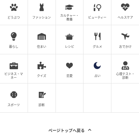
とコメントを寄せられました。
カルチャー・
どうぶつ
ファッション
ビューティー
ヘルスケア
教養
『トイ・ストーリー５』で大活躍を見せるトイレトレ
暮らし
住まい
レシピ
グルメ
おでかけ
ーニングのおもちゃ「スマーティー・パンツ」の日本
版声優を務めるM!LKの佐野勇斗さんは、塩﨑と吉田さ
んのカメオ声優出演について
ビジネス・マ
心理テスト・
クイズ
恋愛
占い
ネー
診断
（塩﨑）太智と一緒に完成版を観たのですが、太智の
声は１回だと分からないかもしれないです。
吉田の声は分かるかもしれません。
スポーツ
診断
と話すと、すかさず塩崎さんは
ページトップへ戻る
しっかり演じたので何回も見てください！