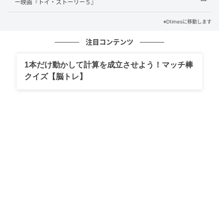
ー映画『トイ・ストーリー５』
約257億6000万円（※1ドル161円計算）を突破しまし
た！
※Dtimesに移動します
イギリスやスペイン、メキシコ、韓国、中国など世界
注目コンテンツ
各国でも公開され、全米でも全世界でも過去4作品の
1本だけ動かして計算を成立させよう！マッチ棒
「トイ・ストーリー」シリーズ史上 No.1となる大ヒッ
クイズ【脳トレ】
トスタートを記録し、その“シリーズ最高の物語”に世
界中から大絶賛の声が鳴りやまない『トイ・ストーリ
ー５』
まだまだ『トイ・ストーリー５』旋風が世界中を席巻
しています。
今回、M!LKの塩﨑太智さんと吉田仁人さんが『トイ・
ストーリー５』にカメオ声優出演していることが解禁
となりました！
二人が演じている役柄は明らかにされていませんが、