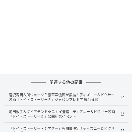
原題：Toy Story 5
日本公開：2026年7月3日
配給：ウォルト・ディズニー・ジャパン
声：唐沢寿明（ウッディ）、所ジョージ（バズ）、日
下由美（ジェシー）、広瀬アリス（リリーパッド）、
佐野勇斗（スマーティー・パンツ）、井上和／乃木坂
46（スナッピー）、松井ケムリ／令和ロマン（アトラ
ス）、竜星涼（フォーキー）ほか
関連する他の記事
唐沢寿明＆所ジョージら豪華声優陣が集結！ディズニー＆ピクサー
映画『トイ・ストーリー５』ジャパンプレミア 舞台挨拶
現地時間6月19日に全米公開を迎えた『トイ・ストー
リー５』
前田敦子＆ダイアモンド☆ユカイ登壇！ディズニー＆ピクサー映画
『トイ・ストーリー５』公開記念イベント
初週末3日間の興行収入は約1億6000万ドル、日本円で
「トイ・ストーリー・シアター」も開催決定！ディズニー＆ピクサ