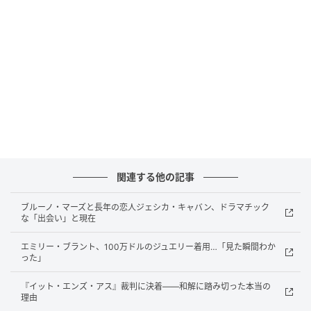
そのため、これらの鋭利な素材を含むリップスクラブ
は避け、唇への負担をかけずに角質を落とす「砂糖」
や、唇にうるおいを与える「ホホバオイル」や「アー
モンドオイル」などの保湿成分を含むものを選ぶよう
アドバイスした。
関連する他の記事
ブルーノ・マーズと長年の恋人ジェシカ・キャバン、ドラマチック
な「出会い」と現在
エミリー・ブラント、100万ドルのジュエリー着用…「見た瞬間わか
った」
『イット・エンズ・アス』裁判に決着——和解に踏み切った本当の
理由