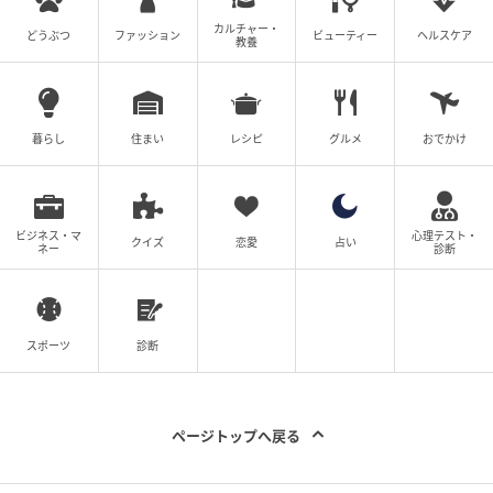
カルチャー・
どうぶつ
ファッション
ビューティー
ヘルスケア
教養
暮らし
住まい
レシピ
グルメ
おでかけ
ビジネス・マ
心理テスト・
クイズ
恋愛
占い
ネー
診断
スポーツ
診断
ページトップへ戻る