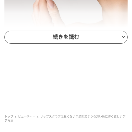
続きを読む
米リップケアブランド「サラハップ（Sara Happ）」
の創業者でリップケアのエキスパートであるサラ・ハ
ップ氏によると、リップスクラブで唇を痛めてしまう
理由のひとつは、リップスクラブに含まれている「素
材」。
というのも、リップスクラブと一言にいっても、すべ
てが同じように作られているわけではないから。なか
には唇を痛める「アーモンド」や「クルミ」の破片な
どの素材が含まれている場合があり、とくに唇が荒れ
ているときに使用すると「唇に負担をかける可能性が
トップ
ビューティー
リップスクラブは良くない？逆効果？うるおい唇に導く正しいケ
ア方法
ある」とハップ氏は米Makeup.comで指摘する。