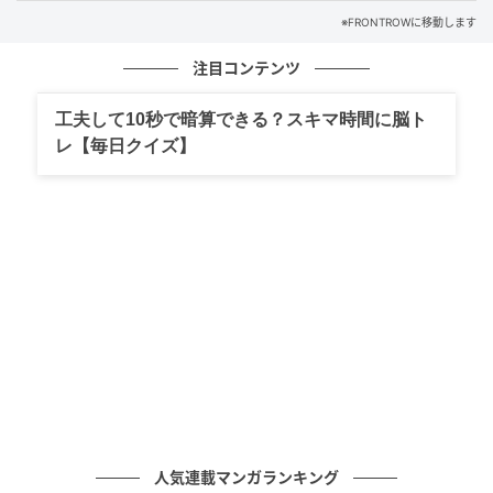
※FRONTROWに移動します
注目コンテンツ
また、もうひとつ気を付けたいのは、リップスクラブ
の使い過ぎ。リップスクラブには唇の角質を落とす働
工夫して10秒で暗算できる？スキマ時間に脳ト
きがあるため、週に何度も使うと、逆に唇の角質が落
レ【毎日クイズ】
ちすぎて敏感になったり、乾燥を引き起こしたりする
場合があるそう。
こういった唇の再生（ターンオーバー）を乱さないた
めにも、リップスクラブは「週に1~2回」の使用頻度
にとどめ、乾燥が酷くて唇にひび割れや出血が見られ
る場合は、リップスクラブ自体を控えるか、事前に唇
に水分を与えてからリップスクラブをやさしく行なう
よう助言した。
リップスクラブをし終えたら、リップバームなどで保
湿して、唇にしっかり水分と油分を補給するまでがリ
人気連載マンガランキング