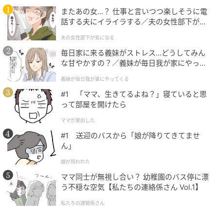
ップケア。なかなか唇の荒れや乾燥が改善されないと
またあの女…？ 仕事と言いつつ楽しそうに電
いう人は、これを機に日ごろのリップケアの仕方を見
話する夫にイライラする／夫の女性部下が気
直してみて。（フロントロウ編集部）
になる（1）【夫婦の危機 まんが】
夫の女性部下が気になる
毎日家に来る義妹がストレス…どうしてみん
【追記】うるおう唇のためのリップケアのコ
な甘やかすの？／義妹が毎日我が家にやって
ツ
くる（1）【義父母がシンドイんです！ まん
義妹が毎日我が家にやってくる
が】
#1 「ママ、生きてるよね？」寝ていると思
リップスクラブは、やりすぎるとかえって唇の負担に
って部屋を開けたら
なることもある。使うなら週1〜2回を目安に、やさし
く古い角質をオフしたあとは、保湿力のあるリップバ
ママが家出した
ームやワセリンでしっかりうるおいを閉じ込めるのが
#1 送迎のバスから「娘が降りてきてませ
ん」
ポイント。乾燥が気になる季節は、寝る前の“リップパ
ック”を取り入れるのもおすすめ。刺激を避けて保湿を
娘が拐われた
重ねることが、ふっくらと健やかな唇への近道とな
ママ同士が無視し合い？ 幼稚園のバス停に漂
る。
う不穏な空気【私たちの連絡係さん Vol.1】
私たちの連絡係さん
元記事で読む