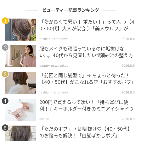
ビューティー記事ランキング
次の記事
セレブも夢中の「バタフライ・ヘアカット」
「髪が長くて暑い！ 重たい！」って人 →【4
0・50代】大人が似合う「美人ウルフ」がお
って？ロングヘアの最旬ヘアスタイル
すすめ♡
fashion trend news
2026.8.4
服もメイクも頑張っているのに垢抜けな
の記事をもっとみる
い…。40代から見直したい“顔映り”の整え方
beauty news tokyo
2026.8.5
「前回と同じ髪型で」→ ちょっと待った！
【40・50代】がこなれる♡「おすすめボブ」
fashion trend news
2026.8.5
200円で買えるって凄い！「持ち運びに便
利！」キーホルダー付きのミニアイシャドウ
michill
2026.8.5
「ただのボブ」→ 即垢抜け♡【40・50代】
のお悩みも解決！「白髪ぼかしボブ」